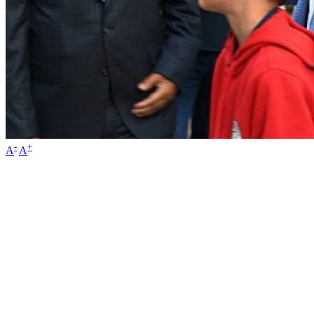
-
+
A
A