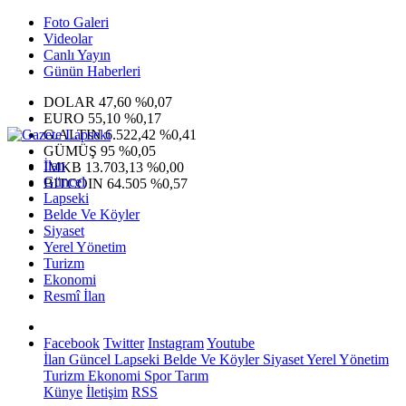
Foto Galeri
Videolar
Canlı Yayın
Günün Haberleri
DOLAR
47,60
%0,07
EURO
55,10
%0,17
G.ALTIN
6.522,42
%0,41
GÜMÜŞ
95
%0,05
İlan
IMKB
13.703,13
%0,00
Güncel
BITCOIN
64.505
%0,57
Lapseki
Belde Ve Köyler
Siyaset
Yerel Yönetim
Turizm
Ekonomi
Resmî İlan
Facebook
Twitter
Instagram
Youtube
İlan
Güncel
Lapseki
Belde Ve Köyler
Siyaset
Yerel Yönetim
Turizm
Ekonomi
Spor
Tarım
Künye
İletişim
RSS