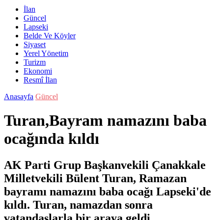
İlan
Güncel
Lapseki
Belde Ve Köyler
Siyaset
Yerel Yönetim
Turizm
Ekonomi
Resmî İlan
Anasayfa
Güncel
Turan,Bayram namazını baba
ocağında kıldı
AK Parti Grup Başkanvekili Çanakkale
Milletvekili Bülent Turan, Ramazan
bayramı namazını baba ocağı Lapseki'de
kıldı. Turan, namazdan sonra
vatandaşlarla bir araya geldi.