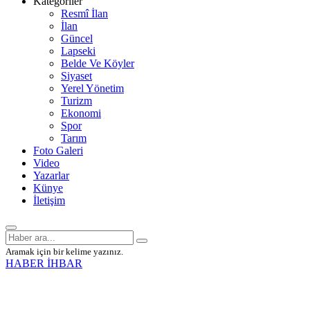
Kategoriler
Resmî İlan
İlan
Güncel
Lapseki
Belde Ve Köyler
Siyaset
Yerel Yönetim
Turizm
Ekonomi
Spor
Tarım
Foto Galeri
Video
Yazarlar
Künye
İletişim
Aramak için bir kelime yazınız.
HABER İHBAR