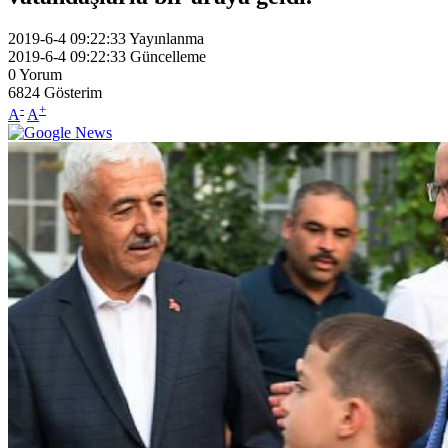
2019-6-4 09:22:33
Yayınlanma
2019-6-4 09:22:33
Güncelleme
0
Yorum
6824
Gösterim
-
+
A
A