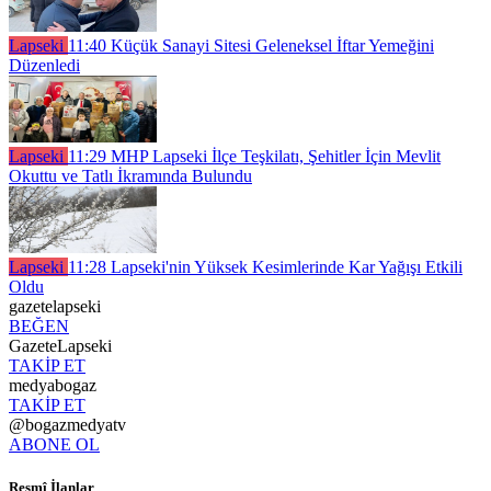
Lapseki
11:40
Küçük Sanayi Sitesi Geleneksel İftar Yemeğini
Düzenledi
Lapseki
11:29
MHP Lapseki İlçe Teşkilatı, Şehitler İçin Mevlit
Okuttu ve Tatlı İkramında Bulundu
Lapseki
11:28
Lapseki'nin Yüksek Kesimlerinde Kar Yağışı Etkili
Oldu
gazetelapseki
BEĞEN
GazeteLapseki
TAKİP ET
medyabogaz
TAKİP ET
@bogazmedyatv
ABONE OL
Resmî İlanlar