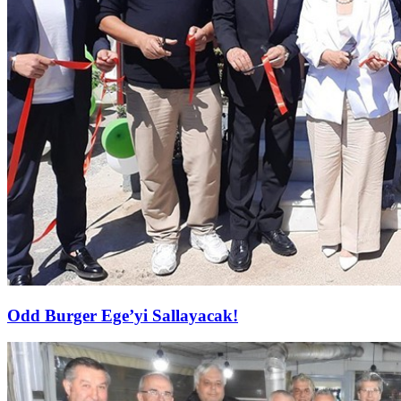
Odd Burger Ege’yi Sallayacak!