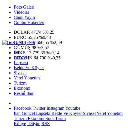
Foto Galeri
Videolar
Canlı Yayın
Günün Haberleri
DOLAR
47,74
%0,25
EURO
55,25
%0,43
G.ALTIN
6.660,55
%2,59
GÜMÜŞ
98
%3,57
İlan
IMKB
13.779,39
%-0,14
Güncel
BITCOIN
64.790
%-0,35
Lapseki
Belde Ve Köyler
Siyaset
Yerel Yönetim
Turizm
Ekonomi
Resmî İlan
Facebook
Twitter
Instagram
Youtube
İlan
Güncel
Lapseki
Belde Ve Köyler
Siyaset
Yerel Yönetim
Turizm
Ekonomi
Spor
Tarım
Künye
İletişim
RSS