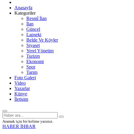
Anasayfa
Kategoriler
Resmî İlan
İlan
Güncel
Lapseki
Belde Ve Köyler
Siyaset
Yerel Yönetim
Turizm
Ekonomi
Spor
Tarım
Foto Galeri
Video
Yazarlar
Künye
İletişim
Aramak için bir kelime yazınız.
HABER İHBAR