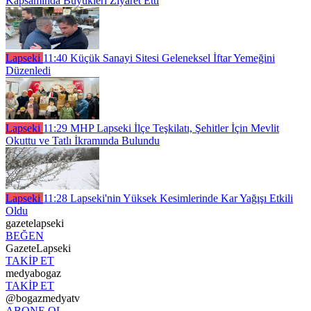
Kapsamında Büyükleri Ziyaret Etti
Lapseki
11:40
Küçük Sanayi Sitesi Geleneksel İftar Yemeğini
Düzenledi
Lapseki
11:29
MHP Lapseki İlçe Teşkilatı, Şehitler İçin Mevlit
Okuttu ve Tatlı İkramında Bulundu
Lapseki
11:28
Lapseki'nin Yüksek Kesimlerinde Kar Yağışı Etkili
Oldu
gazetelapseki
BEĞEN
GazeteLapseki
TAKİP ET
medyabogaz
TAKİP ET
@bogazmedyatv
ABONE OL