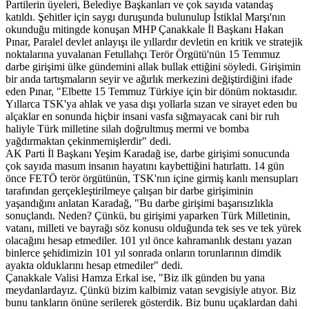
Partilerin üyeleri, Belediye Başkanları ve çok sayıda vatandaş
katıldı. Şehitler için saygı duruşunda bulunulup İstiklal Marşı'nın
okunduğu mitingde konuşan MHP Çanakkale İl Başkanı Hakan
Pınar, Paralel devlet anlayışı ile yıllardır devletin en kritik ve stratejik
noktalarına yuvalanan Fetullahçı Terör Örgütü'nün 15 Temmuz
darbe girişimi ülke gündemini allak bullak ettiğini söyledi. Girişimin
bir anda tartışmaların seyir ve ağırlık merkezini değiştirdiğini ifade
eden Pınar, "Elbette 15 Temmuz Türkiye için bir dönüm noktasıdır.
Yıllarca TSK'ya ahlak ve yasa dışı yollarla sızan ve sirayet eden bu
alçaklar en sonunda hiçbir insani vasfa sığmayacak cani bir ruh
haliyle Türk milletine silah doğrultmuş mermi ve bomba
yağdırmaktan çekinmemişlerdir" dedi.
AK Parti İl Başkanı Yeşim Karadağ ise, darbe girişimi sonucunda
çok sayıda masum insanın hayatını kaybettiğini hatırlattı. 14 gün
önce FETÖ terör örgütünün, TSK'nın içine girmiş kanlı mensupları
tarafından gerçekleştirilmeye çalışan bir darbe girişiminin
yaşandığını anlatan Karadağ, "Bu darbe girişimi başarısızlıkla
sonuçlandı. Neden? Çünkü, bu girişimi yaparken Türk Milletinin,
vatanı, milleti ve bayrağı söz konusu olduğunda tek ses ve tek yürek
olacağını hesap etmediler. 101 yıl önce kahramanlık destanı yazan
binlerce şehidimizin 101 yıl sonrada onların torunlarının dimdik
ayakta olduklarını hesap etmediler" dedi.
Çanakkale Valisi Hamza Erkal ise, "Biz ilk günden bu yana
meydanlardayız. Çünkü bizim kalbimiz vatan sevgisiyle atıyor. Biz
bunu tankların önüne serilerek gösterdik. Biz bunu uçaklardan dahi