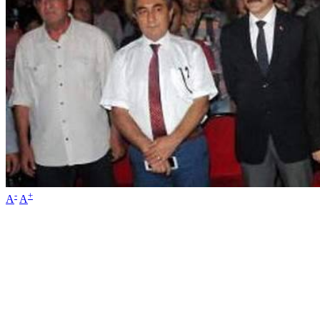
-
+
A
A