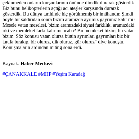
çekinmeden onların kurşunlarının önünde dimdik durarak gösterdik.
Biz bunu helikopterlerin açtığı acı ateşler karşısında durarak
gösterdik. Bu dünya tarihinde hiç görülmemiş bir imtihandır. Şimdi
böyle bir saldırıdan sonra bizim aramızda ayrımız gayrımız kalır mı?
Mesele vatan meselesi, bizim aramızdaki siyasi farklılık, aramızdaki
ırki ve memleket farkı kalır mı acaba? Bu memleket bizim, bu vatan
bizim. Söz konusu vatan olursa bütün ayrımları gayrımları biz bir
tarafa bırakıp, bir oluruz, dik oluruz, gür oluruz" diye konuştu.
Konuşmaların ardından miting sona erdi.
Kaynak:
Haber Merkezi
#ÇANAKKALE
#MHP
#Yeşim Karadağ