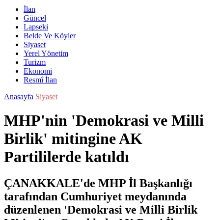
İlan
Güncel
Lapseki
Belde Ve Köyler
Siyaset
Yerel Yönetim
Turizm
Ekonomi
Resmî İlan
Anasayfa
Siyaset
MHP'nin 'Demokrasi ve Milli
Birlik' mitingine AK
Partililerde katıldı
ÇANAKKALE'de MHP İl Başkanlığı
tarafından Cumhuriyet meydanında
düzenlenen 'Demokrasi ve Milli Birlik