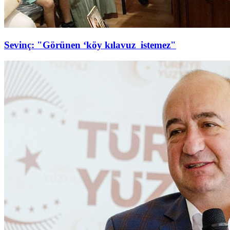
Sevinç: "Görünen ‘köy kılavuz istemez"