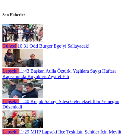
Son Haberler
Güncel
10:31
Odd Burger Ege’yi Sallayacak!
Lapseki
11:43
Başkan Atilla Öztürk, Yaşlılara Saygı Haftası
Kapsamında Büyükleri Ziyaret Etti
Lapseki
11:40
Küçük Sanayi Sitesi Geleneksel İftar Yemeğini
Düzenledi
Lapseki
11:29
MHP Lapseki İlçe Teşkilatı, Şehitler İçin Mevlit