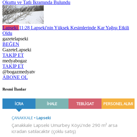
Okuttu ve Tatlı İkramında Bulundu
Lapseki
11:28
Lapseki'nin Yüksek Kesimlerinde Kar Yağışı Etkili
Oldu
gazetelapseki
BEĞEN
GazeteLapseki
TAKİP ET
medyabogaz
TAKİP ET
@bogazmedyatv
ABONE OL
Resmî İlanlar