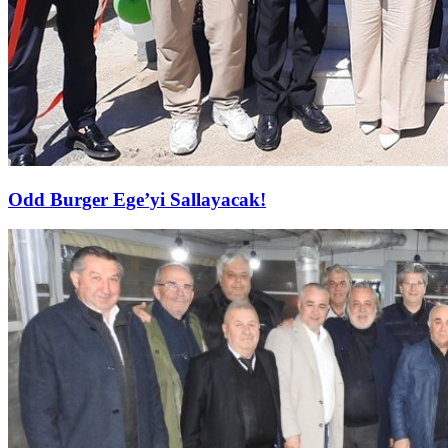
Odd Burger Ege’yi Sallayacak!