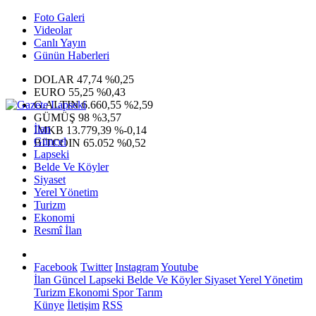
Foto Galeri
Videolar
Canlı Yayın
Günün Haberleri
DOLAR
47,74
%0,25
EURO
55,25
%0,43
G.ALTIN
6.660,55
%2,59
GÜMÜŞ
98
%3,57
İlan
IMKB
13.779,39
%-0,14
Güncel
BITCOIN
65.052
%0,52
Lapseki
Belde Ve Köyler
Siyaset
Yerel Yönetim
Turizm
Ekonomi
Resmî İlan
Facebook
Twitter
Instagram
Youtube
İlan
Güncel
Lapseki
Belde Ve Köyler
Siyaset
Yerel Yönetim
Turizm
Ekonomi
Spor
Tarım
Künye
İletişim
RSS