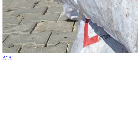
-
+
A
A