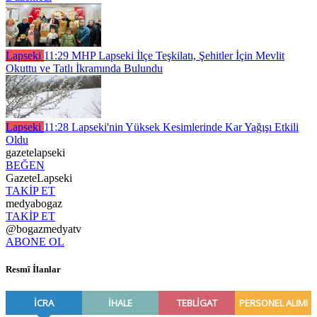
Lapseki
11:29
MHP Lapseki İlçe Teşkilatı, Şehitler İçin Mevlit
Okuttu ve Tatlı İkramında Bulundu
Lapseki
11:28
Lapseki'nin Yüksek Kesimlerinde Kar Yağışı Etkili
Oldu
gazetelapseki
BEĞEN
GazeteLapseki
TAKİP ET
medyabogaz
TAKİP ET
@bogazmedyatv
ABONE OL
Resmî İlanlar