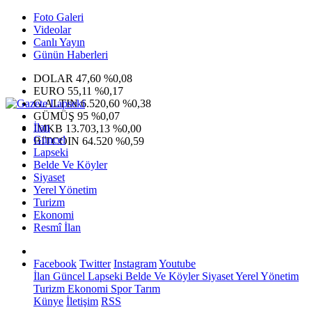
Foto Galeri
Videolar
Canlı Yayın
Günün Haberleri
DOLAR
47,60
%0,08
EURO
55,11
%0,17
G.ALTIN
6.520,60
%0,38
GÜMÜŞ
95
%0,07
İlan
IMKB
13.703,13
%0,00
Güncel
BITCOIN
64.520
%0,59
Lapseki
Belde Ve Köyler
Siyaset
Yerel Yönetim
Turizm
Ekonomi
Resmî İlan
Facebook
Twitter
Instagram
Youtube
İlan
Güncel
Lapseki
Belde Ve Köyler
Siyaset
Yerel Yönetim
Turizm
Ekonomi
Spor
Tarım
Künye
İletişim
RSS