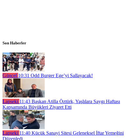
Son Haberler
Güncel
10:31
Odd Burger Ege’yi Sallayacak!
Lapseki
11:43
Başkan Atilla Öztürk, Yaşlılara Saygı Haftası
Kapsamında Büyükleri Ziyaret Etti
Lapseki
11:40
Küçük Sanayi Sitesi Geleneksel İftar Yemeğini
Düzenledi