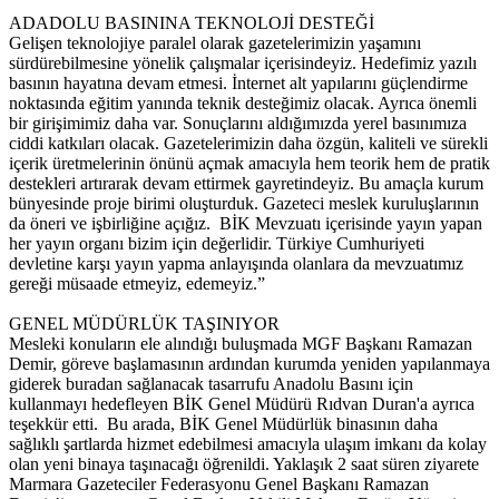
ADADOLU BASININA TEKNOLOJİ DESTEĞİ
Gelişen teknolojiye paralel olarak gazetelerimizin yaşamını
sürdürebilmesine yönelik çalışmalar içerisindeyiz. Hedefimiz yazılı
basının hayatına devam etmesi. İnternet alt yapılarını güçlendirme
noktasında eğitim yanında teknik desteğimiz olacak. Ayrıca önemli
bir girişimimiz daha var. Sonuçlarını aldığımızda yerel basınımıza
ciddi katkıları olacak. Gazetelerimizin daha özgün, kaliteli ve sürekli
içerik üretmelerinin önünü açmak amacıyla hem teorik hem de pratik
destekleri artırarak devam ettirmek gayretindeyiz. Bu amaçla kurum
bünyesinde proje birimi oluşturduk. Gazeteci meslek kuruluşlarının
da öneri ve işbirliğine açığız. BİK Mevzuatı içerisinde yayın yapan
her yayın organı bizim için değerlidir. Türkiye Cumhuriyeti
devletine karşı yayın yapma anlayışında olanlara da mevzuatımız
gereği müsaade etmeyiz, edemeyiz.”
GENEL MÜDÜRLÜK TAŞINIYOR
Mesleki konuların ele alındığı buluşmada MGF Başkanı Ramazan
Demir, göreve başlamasının ardından kurumda yeniden yapılanmaya
giderek buradan sağlanacak tasarrufu Anadolu Basını için
kullanmayı hedefleyen BİK Genel Müdürü Rıdvan Duran'a ayrıca
teşekkür etti. Bu arada, BİK Genel Müdürlük binasının daha
sağlıklı şartlarda hizmet edebilmesi amacıyla ulaşım imkanı da kolay
olan yeni binaya taşınacağı öğrenildi. Yaklaşık 2 saat süren ziyarete
Marmara Gazeteciler Federasyonu Genel Başkanı Ramazan