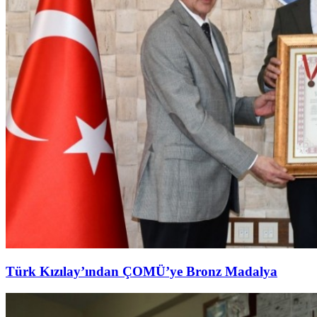
Türk Kızılay’ından ÇOMÜ’ye Bronz Madalya