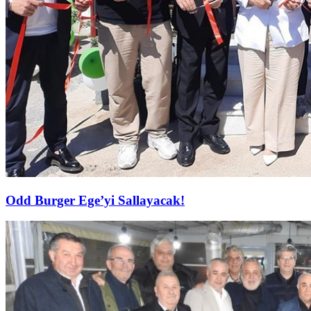
Odd Burger Ege’yi Sallayacak!