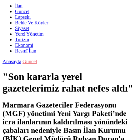
İlan
Güncel
Lapseki
Belde Ve Köyler
Siyaset
Yerel Yönetim
Turizm
Ekonomi
Resmî İlan
Anasayfa
Güncel
"Son kararla yerel
gazetelerimiz rahat nefes aldı"
Marmara Gazeteciler Federasyonu
(MGF) yönetimi Yeni Yargı Paketi’nde
icra ilanlarının kaldırılması yönündeki
çabaları nedeniyle Basın İlan Kurumu
(BİK) Genel Müdürü Rıdvan Duran'a