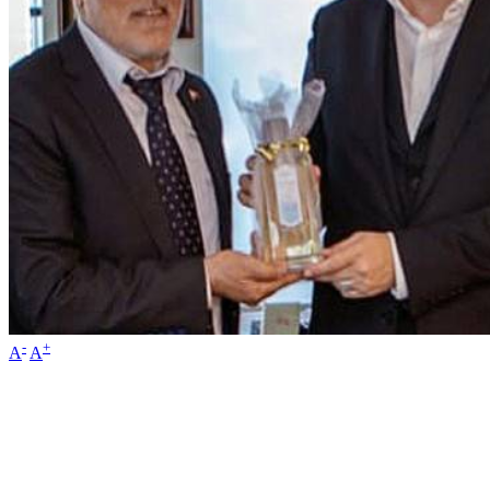
-
+
A
A