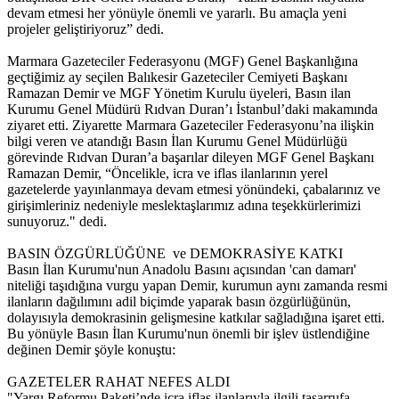
devam etmesi her yönüyle önemli ve yararlı. Bu amaçla yeni
projeler geliştiriyoruz” dedi.
Marmara Gazeteciler Federasyonu (MGF) Genel Başkanlığına
geçtiğimiz ay seçilen Balıkesir Gazeteciler Cemiyeti Başkanı
Ramazan Demir ve MGF Yönetim Kurulu üyeleri, Basın ilan
Kurumu Genel Müdürü Rıdvan Duran’ı İstanbul’daki makamında
ziyaret etti. Ziyarette Marmara Gazeteciler Federasyonu’na ilişkin
bilgi veren ve atandığı Basın İlan Kurumu Genel Müdürlüğü
görevinde Rıdvan Duran’a başarılar dileyen MGF Genel Başkanı
Ramazan Demir, “Öncelikle, icra ve iflas ilanlarının yerel
gazetelerde yayınlanmaya devam etmesi yönündeki, çabalarınız ve
girişimleriniz nedeniyle meslektaşlarımız adına teşekkürlerimizi
sunuyoruz." dedi.
BASIN ÖZGÜRLÜĞÜNE ve DEMOKRASİYE KATKI
Basın İlan Kurumu'nun Anadolu Basını açısından 'can damarı'
niteliği taşıdığına vurgu yapan Demir, kurumun aynı zamanda resmi
ilanların dağılımını adil biçimde yaparak basın özgürlüğünün,
dolayısıyla demokrasinin gelişmesine katkılar sağladığına işaret etti.
Bu yönüyle Basın İlan Kurumu'nun önemli bir işlev üstlendiğine
değinen Demir şöyle konuştu:
GAZETELER RAHAT NEFES ALDI
"Yargı Reformu Paketi’nde icra iflas ilanlarıyla ilgili tasarrufa