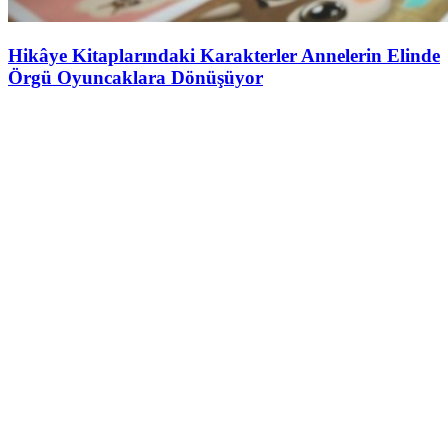
Hikâye Kitaplarındaki Karakterler Annelerin Elinde
Örgü Oyuncaklara Dönüşüyor