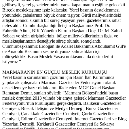
gidilseydi, yerel gazetelerimizin yarısı kapanmanın eşiğine gelecekti.
Birçok meslektaşımız işsiz kalacaktı. Yerel basının desteklenmesi
yönündeki çabalarınız büyük önem taşıyor. Girdi maliyetlerindeki
artışlar sonucu sıkıntılı bir süreç yaşayan yerel gazetelerimiz rahat
nefes aldı. Cumhurbaşkanlığı İletişim Başkanımız Prof. Dr.
Fahrettin Altun, BİK Yönetim Kurulu Başkanı Doç. Dr. M. Zahid
Sobacı ve sizin girişimleriniz, bölge milletvekillerimizin ilgisi ve
meslektaşlarımızın desteğiyle süreç olumlu sonuçlandı.
Cumhurbaşkanımız Erdoğan ile Adalet Bakanımız Abdühamit Gül'e
de Anadolu Basınının sesine duyarsız kalmadıkları için
müteşekkiriz. Basın Meslek Yasası noktasında da desteklerini
istiyoruz.”
MARMARANIN EN GÜÇLÜ MESLEK KURULUŞU
Yerel basının sorunlarının çözümü için Basın İlan Kurumunca
yapılacak çalışmaları Marmara Gazeteciler Federasyonu olarak
desteklemeye hazır olduklarını ifade eden MGF Genel Başkanı
Ramazan Demir, şunları söyledi: “Marmara Bölgesi’ndeki basın
meslek örgütleri 2013 yılında bir araya gelerek Marmara Gazeteciler
Federasyonu’nun kuruluşunu gerçekleştirdi. Balıkesir Gazeteciler
Cemiyeti, Bilecik İletişim ve Medya Derneği, Bursa Gazeteciler
Cemiyeti, Çanakkale Gazeteciler Cemiyeti, Çorlu Gazeteciler
Cemiyeti, Edirne Gazeteciler Cemiyeti, Internet Gazetecileri ve Blog
Yazarları Derneği, Kırklareli Gazeteciler Cemiyeti ile Sakarya