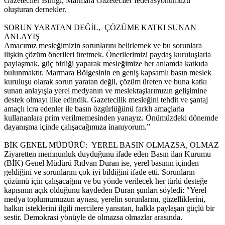
Gazeteciler Birliği, Marmara Gazeteciler federasyonumuzu
oluşturan dernekler.
SORUN YARATAN DEĞİL, ÇÖZÜME KATKI SUNAN
ANLAYIŞ
Amacımız mesleğimizin sorunlarını belirlemek ve bu sorunlara
ilişkin çözüm önerileri üretmek. Önerilerimizi paydaş kuruluşlarla
paylaşmak, güç birliği yaparak mesleğimize her anlamda katkıda
bulunmaktır. Marmara Bölgesinin en geniş kapsamlı basın meslek
kuruluşu olarak sorun yaratan değil, çözüm üreten ve buna katkı
sunan anlayışla yerel medyanın ve meslektaşlarımızın gelişimine
destek olmayı ilke edindik. Gazetecilik mesleğini tehdit ve şantaj
amaçlı icra edenler ile basın özgürlüğünü farklı amaçlarla
kullananlara prim verilmemesinden yanayız. Önümüzdeki dönemde
dayanışma içinde çalışacağımıza inanıyorum.”
BİK GENEL MÜDÜRÜ: YEREL BASIN OLMAZSA, OLMAZ
Ziyaretten memnunluk duyduğunu ifade eden Basın ilan Kurumu
(BİK) Genel Müdürü Rıdvan Duran ise, yerel basının içinden
geldiğini ve sorunlarını çok iyi bildiğini ifade etti. Sorunların
çözümü için çalışacağını ve bu yönde verilecek her türlü desteğe
kapısının açık olduğunu kaydeden Duran şunları söyledi: "Yerel
medya toplumumuzun aynası, yerelin sorunlarını, güzelliklerini,
halkın isteklerini ilgili mercilere yansıtan, halkla paylaşan güçlü bir
sestir. Demokrasi yönüyle de olmazsa olmazlar arasında.