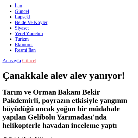
İlan
Güncel
Lapseki
Belde Ve Köyler
Siyaset
Yerel Yönetim
Turizm
Ekonomi
Resmî İlan
Anasayfa
Güncel
Çanakkale alev alev yanıyor!
Tarım ve Orman Bakanı Bekir
Pakdemirli, poyrazın etkisiyle yangının
büyüdüğü ancak yoğun bir müdahale
yapılan Gelibolu Yarımadası'nda
helikopterle havadan inceleme yaptı