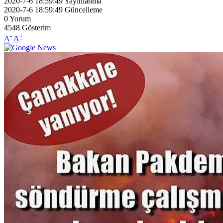
2020-7-6 18:59:49
Yayınlanma
2020-7-6 18:59:49
Güncelleme
0
Yorum
4548
Gösterim
-
+
A
A