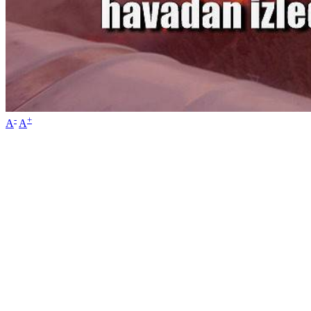
-
+
A
A