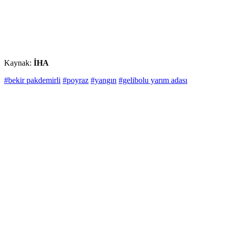
Kaynak:
İHA
#bekir pakdemirli
#poyraz
#yangın
#gelibolu yarım adası