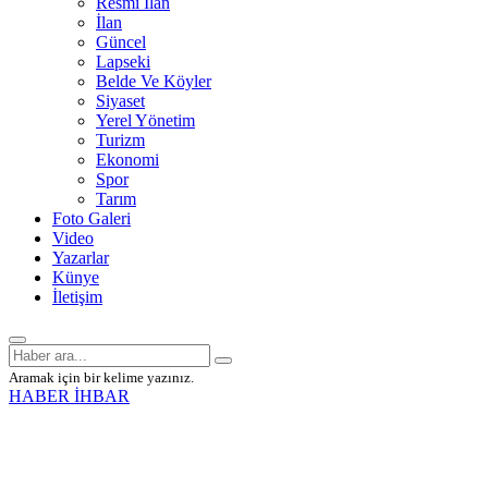
Resmî İlan
İlan
Güncel
Lapseki
Belde Ve Köyler
Siyaset
Yerel Yönetim
Turizm
Ekonomi
Spor
Tarım
Foto Galeri
Video
Yazarlar
Künye
İletişim
Aramak için bir kelime yazınız.
HABER İHBAR