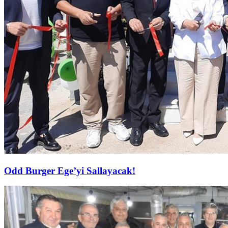
Odd Burger Ege’yi Sallayacak!