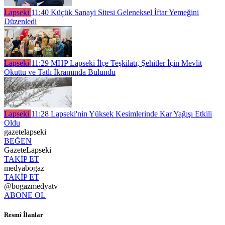
Lapseki
11:40
Küçük Sanayi Sitesi Geleneksel İftar Yemeğini
Düzenledi
Lapseki
11:29
MHP Lapseki İlçe Teşkilatı, Şehitler İçin Mevlit
Okuttu ve Tatlı İkramında Bulundu
Lapseki
11:28
Lapseki'nin Yüksek Kesimlerinde Kar Yağışı Etkili
Oldu
gazetelapseki
BEĞEN
GazeteLapseki
TAKİP ET
medyabogaz
TAKİP ET
@bogazmedyatv
ABONE OL
Resmî İlanlar