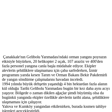
Çanakkale'nın Gelibolu Yarımadası'ndaki orman yangını poyrazın
etkisiyle büyürken, 20 helikopter 2 uçak, 107 arazöz ve 400'den
fazla personel yangına canla başla müdahale ediyor. Ekipler
alevlerin şehitliklere ulaşmaması için çaba sarfederken, İzmir
programını yarıda kesen Tarım ve Orman Bakanı Bekir Pakdemirli
de yangın söndürme çalışmalarını havadan inceledi.
1994 yılında büyük dehşetin yaşandığı 4 bin hektardan fazla alanın
kül olduğu Tarihi Gelibolu Yarımadası bugün bir kez daha aynı acıyı
yaşıyor. Bölgede o zaman dikilen ağaçlar şimdi büyümüş olsa da
bugünkü yangında ekipler özellikle alevlerin tarihi alana, şehitliklere
ulaşmaması için çalışıyor.
Yalova ve Kumköy yangından etkilenirken, burada kısmen tahliye
işlemleri gerçekleştirildi.