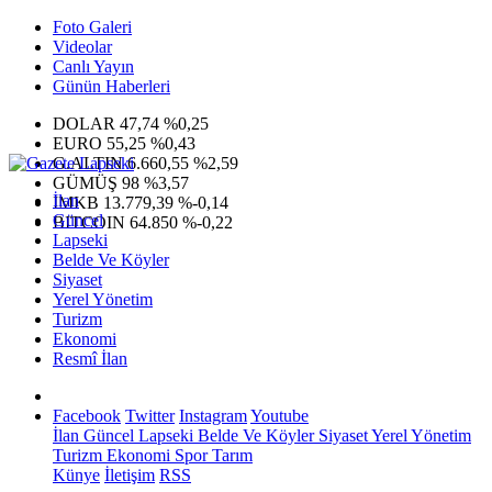
Foto Galeri
Videolar
Canlı Yayın
Günün Haberleri
DOLAR
47,74
%0,25
EURO
55,25
%0,43
G.ALTIN
6.660,55
%2,59
GÜMÜŞ
98
%3,57
İlan
IMKB
13.779,39
%-0,14
Güncel
BITCOIN
64.850
%-0,22
Lapseki
Belde Ve Köyler
Siyaset
Yerel Yönetim
Turizm
Ekonomi
Resmî İlan
Facebook
Twitter
Instagram
Youtube
İlan
Güncel
Lapseki
Belde Ve Köyler
Siyaset
Yerel Yönetim
Turizm
Ekonomi
Spor
Tarım
Künye
İletişim
RSS