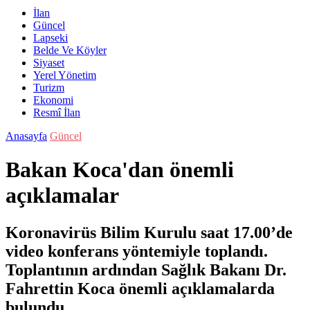
İlan
Güncel
Lapseki
Belde Ve Köyler
Siyaset
Yerel Yönetim
Turizm
Ekonomi
Resmî İlan
Anasayfa
Güncel
Bakan Koca'dan önemli
açıklamalar
Koronavirüs Bilim Kurulu saat 17.00’de
video konferans yöntemiyle toplandı.
Toplantının ardından Sağlık Bakanı Dr.
Fahrettin Koca önemli açıklamalarda
bulundu.