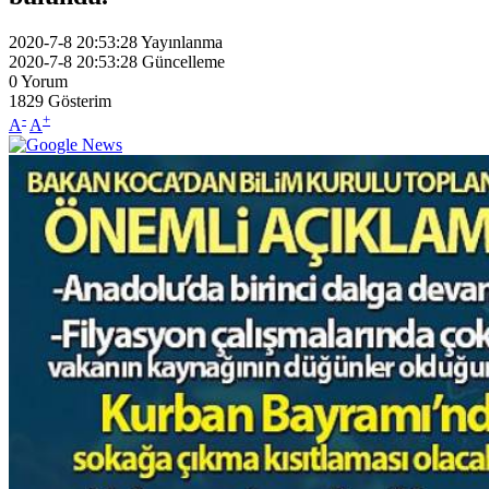
2020-7-8 20:53:28
Yayınlanma
2020-7-8 20:53:28
Güncelleme
0
Yorum
1829
Gösterim
-
+
A
A