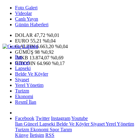
Foto Galeri
Videolar
Canlı Yayın
Günün Haberleri
DOLAR
47,72
%0,01
EURO
55,21
%0,04
G.ALTIN
6.663,20
%0,04
GÜMÜŞ
98
%0,92
İlan
IMKB
13.874,07
%0,69
Güncel
BITCOIN
64.960
%0,17
Lapseki
Belde Ve Köyler
Siyaset
Yerel Yönetim
Turizm
Ekonomi
Resmî İlan
Facebook
Twitter
Instagram
Youtube
İlan
Güncel
Lapseki
Belde Ve Köyler
Siyaset
Yerel Yönetim
Turizm
Ekonomi
Spor
Tarım
Künye
İletişim
RSS