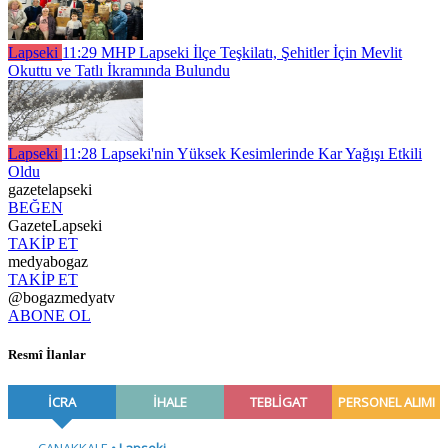
Lapseki
11:29
MHP Lapseki İlçe Teşkilatı, Şehitler İçin Mevlit
Okuttu ve Tatlı İkramında Bulundu
Lapseki
11:28
Lapseki'nin Yüksek Kesimlerinde Kar Yağışı Etkili
Oldu
gazetelapseki
BEĞEN
GazeteLapseki
TAKİP ET
medyabogaz
TAKİP ET
@bogazmedyatv
ABONE OL
Resmî İlanlar