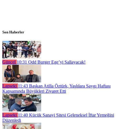
Son Haberler
Güncel
10:31
Odd Burger Ege’yi Sallayacak!
Lapseki
11:43
Başkan Atilla Öztürk, Yaşlılara Saygı Haftası
Kapsamında Büyükleri Ziyaret Etti
Lapseki
11:40
Küçük Sanayi Sitesi Geleneksel İftar Yemeğini
Düzenledi