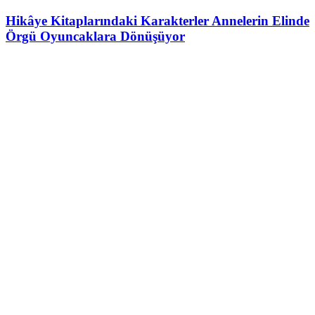
Hikâye Kitaplarındaki Karakterler Annelerin Elinde
Örgü Oyuncaklara Dönüşüyor