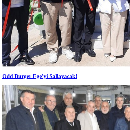
Odd Burger Ege’yi Sallayacak!