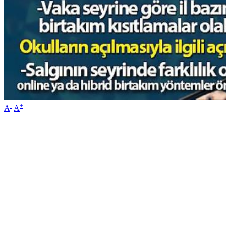
-
+
A
A