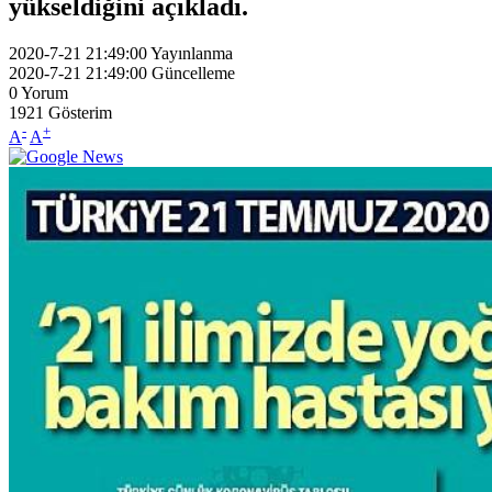
yükseldiğini açıkladı.
2020-7-21 21:49:00
Yayınlanma
2020-7-21 21:49:00
Güncelleme
0
Yorum
1921
Gösterim
-
+
A
A