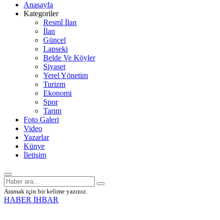
Anasayfa
Kategoriler
Resmî İlan
İlan
Güncel
Lapseki
Belde Ve Köyler
Siyaset
Yerel Yönetim
Turizm
Ekonomi
Spor
Tarım
Foto Galeri
Video
Yazarlar
Künye
İletişim
Aramak için bir kelime yazınız.
HABER İHBAR