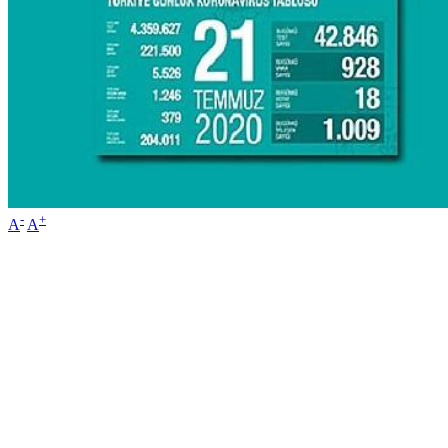
-
+
A
A