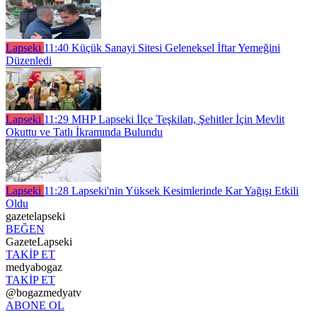
Lapseki
11:40
Küçük Sanayi Sitesi Geleneksel İftar Yemeğini
Düzenledi
Lapseki
11:29
MHP Lapseki İlçe Teşkilatı, Şehitler İçin Mevlit
Okuttu ve Tatlı İkramında Bulundu
Lapseki
11:28
Lapseki'nin Yüksek Kesimlerinde Kar Yağışı Etkili
Oldu
gazetelapseki
BEĞEN
GazeteLapseki
TAKİP ET
medyabogaz
TAKİP ET
@bogazmedyatv
ABONE OL