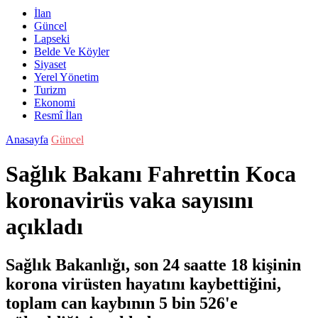
İlan
Güncel
Lapseki
Belde Ve Köyler
Siyaset
Yerel Yönetim
Turizm
Ekonomi
Resmî İlan
Anasayfa
Güncel
Sağlık Bakanı Fahrettin Koca
koronavirüs vaka sayısını
açıkladı
Sağlık Bakanlığı, son 24 saatte 18 kişinin
korona virüsten hayatını kaybettiğini,
toplam can kaybının 5 bin 526'e