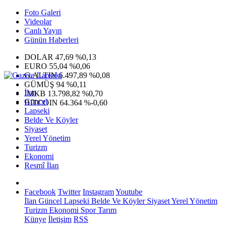
Foto Galeri
Videolar
Canlı Yayın
Günün Haberleri
DOLAR
47,69
%0,13
EURO
55,04
%0,06
G.ALTIN
6.497,89
%0,08
GÜMÜŞ
94
%0,11
İlan
IMKB
13.798,82
%0,70
Güncel
BITCOIN
64.364
%-0,60
Lapseki
Belde Ve Köyler
Siyaset
Yerel Yönetim
Turizm
Ekonomi
Resmî İlan
Facebook
Twitter
Instagram
Youtube
İlan
Güncel
Lapseki
Belde Ve Köyler
Siyaset
Yerel Yönetim
Turizm
Ekonomi
Spor
Tarım
Künye
İletişim
RSS