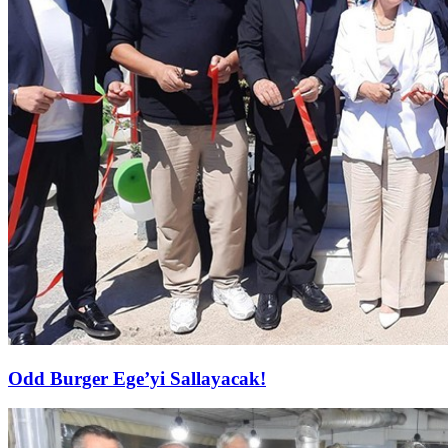
Odd Burger Ege’yi Sallayacak!