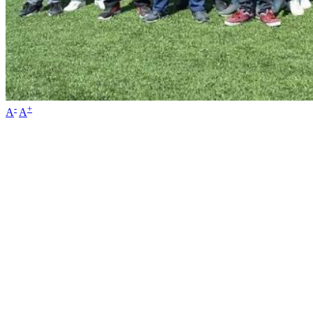
-
+
A
A