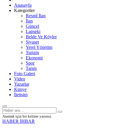
Anasayfa
Kategoriler
Resmî İlan
İlan
Güncel
Lapseki
Belde Ve Köyler
Siyaset
Yerel Yönetim
Turizm
Ekonomi
Spor
Tarım
Foto Galeri
Video
Yazarlar
Künye
İletişim
Aramak için bir kelime yazınız.
HABER İHBAR