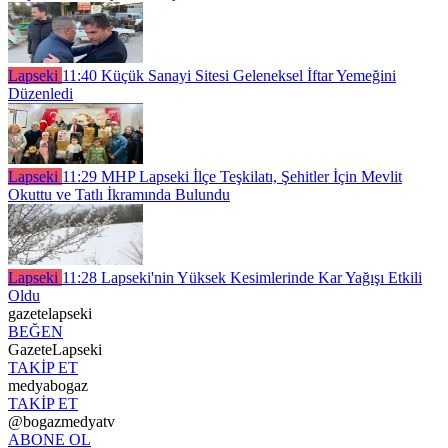
Lapseki
11:40
Küçük Sanayi Sitesi Geleneksel İftar Yemeğini
Düzenledi
Lapseki
11:29
MHP Lapseki İlçe Teşkilatı, Şehitler İçin Mevlit
Okuttu ve Tatlı İkramında Bulundu
Lapseki
11:28
Lapseki'nin Yüksek Kesimlerinde Kar Yağışı Etkili
Oldu
gazetelapseki
BEĞEN
GazeteLapseki
TAKİP ET
medyabogaz
TAKİP ET
@bogazmedyatv
ABONE OL