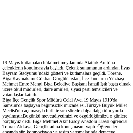
19 Mayıs kutlamaları hükümet meydanında Atatürk Anıtı’na
çelenklerin konulmasıyla başladı. Çelenk sunumunun ardından İlyas
Bayram Stadyumu’ndaki gösteri ve kutlamalara geçildi. Törene,
Biga Kaymakamı Gökhan Görgülüarslan, İlçe Jandarma Yüzbaşı
Mehmet Emre Mengi,Biga Belediye Başkanı İsmail Işık başta olmak
üzere okul müdürleri, daire amirleri, siyasi parti temsilcileri ve
vatandaşlar katıldı.
Biga İlçe Gençlik Spor Müdürü Celal Avcı 19 Mayıs 1919'da
Samsun'da başlayan bağımsızlık mücadelesi,Türkiye Büyük Millet
Meclisi'nin açılmasıyla birlikte sıra sürede dalga dalga tüm yurda
yayılmıştır.Bugünkü mevcudiyetimizi ve özgürlüğümüzü o günlere
borçluyuz dedi. Biga Mehmet Akif Ersoy Anadolu Lisesi öğrencisi
Toprak Akkaya, Gençlik adına konuşmasını yaptı. Öğrenciler
arasında şiir, kompozisyon ve resim yarışmalarında dereceye