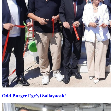
Odd Burger Ege’yi Sallayacak!