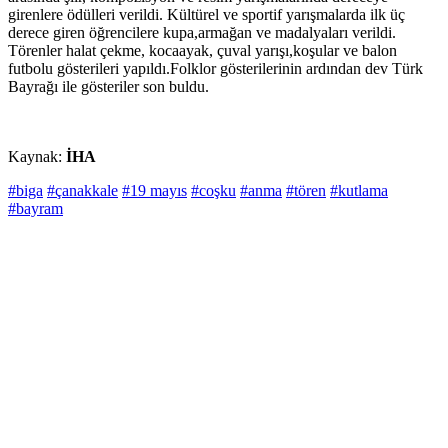
girenlere ödülleri verildi. Kültürel ve sportif yarışmalarda ilk üç
derece giren öğrencilere kupa,armağan ve madalyaları verildi.
Törenler halat çekme, kocaayak, çuval yarışı,koşular ve balon
futbolu gösterileri yapıldı.Folklor gösterilerinin ardından dev Türk
Bayrağı ile gösteriler son buldu.
Kaynak:
İHA
#biga
#çanakkale
#19 mayıs
#coşku
#anma
#tören
#kutlama
#bayram