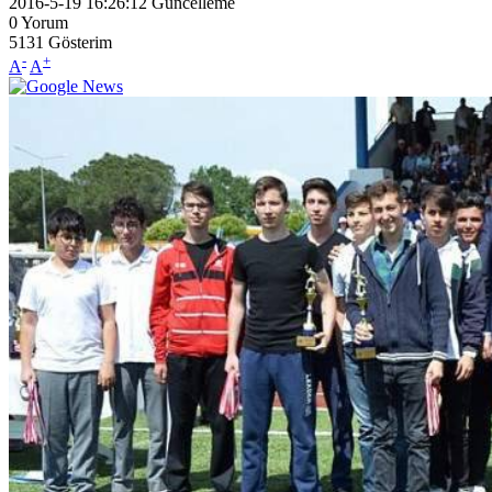
2016-5-19 16:26:12
Güncelleme
0
Yorum
5131
Gösterim
-
+
A
A