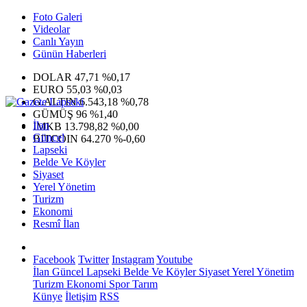
Foto Galeri
Videolar
Canlı Yayın
Günün Haberleri
DOLAR
47,71
%0,17
EURO
55,03
%0,03
G.ALTIN
6.543,18
%0,78
GÜMÜŞ
96
%1,40
İlan
IMKB
13.798,82
%0,00
Güncel
BITCOIN
64.270
%-0,60
Lapseki
Belde Ve Köyler
Siyaset
Yerel Yönetim
Turizm
Ekonomi
Resmî İlan
Facebook
Twitter
Instagram
Youtube
İlan
Güncel
Lapseki
Belde Ve Köyler
Siyaset
Yerel Yönetim
Turizm
Ekonomi
Spor
Tarım
Künye
İletişim
RSS