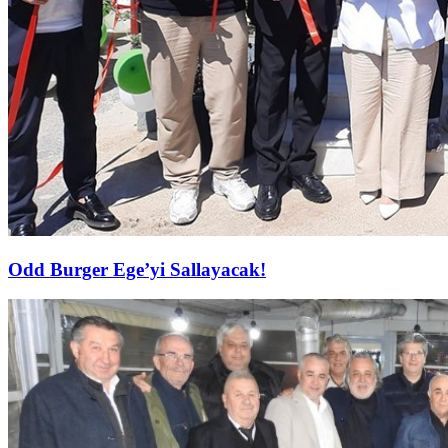
Odd Burger Ege’yi Sallayacak!