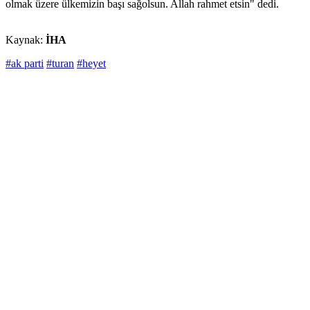
olmak üzere ülkemizin başı sağolsun. Allah rahmet etsin" dedi.
Kaynak:
İHA
#ak parti
#turan
#heyet