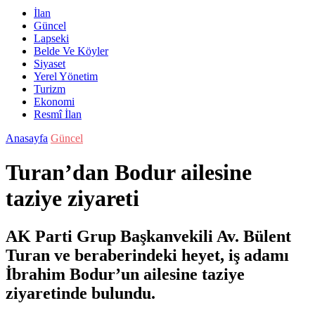
İlan
Güncel
Lapseki
Belde Ve Köyler
Siyaset
Yerel Yönetim
Turizm
Ekonomi
Resmî İlan
Anasayfa
Güncel
Turan’dan Bodur ailesine
taziye ziyareti
AK Parti Grup Başkanvekili Av. Bülent
Turan ve beraberindeki heyet, iş adamı
İbrahim Bodur’un ailesine taziye
ziyaretinde bulundu.