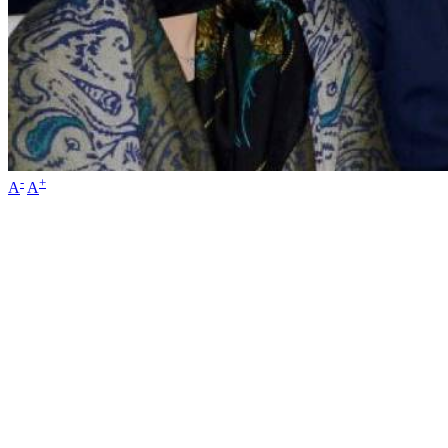
-
+
A
A