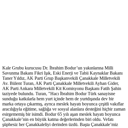
Kale Grubu kurucusu Dr. İbrahim Bodur’un yakınlarına Milli
Savunma Bakanı Fikri Işık, Eski Enerji ve Tabii Kaynaklar Bakanı
Taner Yıldız, AK Parti Grup Başkanvekili Çanakkale Milletvekili
Av. Bülent Turan, AK Parti Çanakkale Milletvekili Ayhan Gider,
AK Parti Ankara Milletvekili Kit Komisyonu Başkanı Fatih Şahin
taziyede bulundu. Turan, "Hacı İbrahim Bodur Türk sanayisne
sunduğu katkılarla hem yurt içinde hem de yurtdışında dev bir
marka ortaya çıkarmış, ayrıca meslek hayatı boyunca çeşitli vakıflar
aracılığıyla eğitime, sağlığa ve sosyal alanlara desteğini hiçbir zaman
esirgememiş bir isimdi. Bodur 65 yılı aşan meslek hayatı boyunca
Çanakkale’nin en büyük katma değerlerinden biri oldu. Vefatı
şüphesiz her Çanakkaleliyi derinden üzdü. Başta Çanakkale’miz