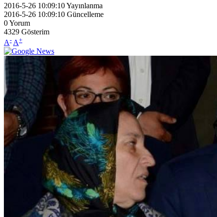
2016-5-26 10:09:10
Yayınlanma
2016-5-26 10:09:10
Güncelleme
0
Yorum
4329
Gösterim
-
+
A
A