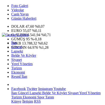
Foto Galeri
Videolar
Canlı Yayın
Günün Haberleri
DOLAR
47,60
%0,07
EURO
55,07
%0,11
G.ALTIN
6.541,94
%0,71
GÜMÜŞ
95
%-0,18
İlan
IMKB
13.788,32
%0,62
Güncel
BITCOIN
64.976
%1,28
Lapseki
Belde Ve Köyler
Siyaset
Yerel Yönetim
Turizm
Ekonomi
Resmî İlan
Facebook
Twitter
Instagram
Youtube
İlan
Güncel
Lapseki
Belde Ve Köyler
Siyaset
Yerel Yönetim
Turizm
Ekonomi
Spor
Tarım
Künye
İletişim
RSS