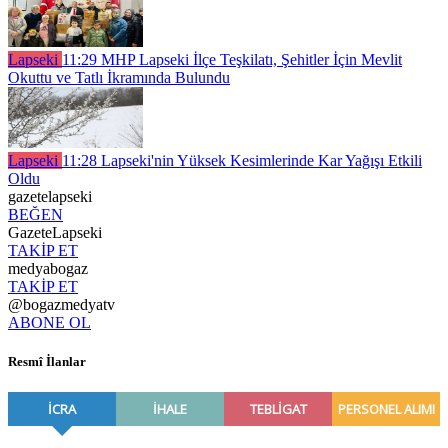
Lapseki
11:29
MHP Lapseki İlçe Teşkilatı, Şehitler İçin Mevlit
Okuttu ve Tatlı İkramında Bulundu
Lapseki
11:28
Lapseki'nin Yüksek Kesimlerinde Kar Yağışı Etkili
Oldu
gazetelapseki
BEĞEN
GazeteLapseki
TAKİP ET
medyabogaz
TAKİP ET
@bogazmedyatv
ABONE OL
Resmî İlanlar