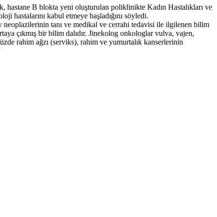
hastane B blokta yeni oluşturulan poliklinikte Kadın Hastalıkları ve
ji hastalarını kabul etmeye başladığını söyledi.
neoplazilerinin tanı ve medikal ve cerrahi tedavisi ile ilgilenen bilim
rtaya çıkmış bir bilim dalıdır. Jinekolog onkologlar vulva, vajen,
zde rahim ağzı (serviks), rahim ve yumurtalık kanserlerinin
”