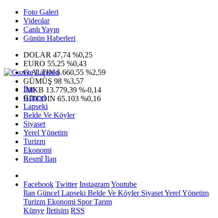
Foto Galeri
Videolar
Canlı Yayın
Günün Haberleri
DOLAR
47,74
%0,25
EURO
55,25
%0,43
G.ALTIN
6.660,55
%2,59
GÜMÜŞ
98
%3,57
İlan
IMKB
13.779,39
%-0,14
Güncel
BITCOIN
65.103
%0,16
Lapseki
Belde Ve Köyler
Siyaset
Yerel Yönetim
Turizm
Ekonomi
Resmî İlan
Facebook
Twitter
Instagram
Youtube
İlan
Güncel
Lapseki
Belde Ve Köyler
Siyaset
Yerel Yönetim
Turizm
Ekonomi
Spor
Tarım
Künye
İletişim
RSS