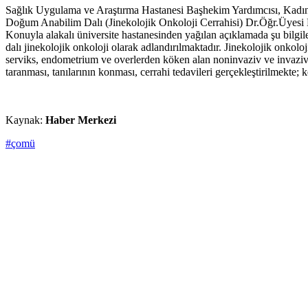
Sağlık Uygulama ve Araştırma Hastanesi Başhekim Yardımcısı, Kadın H
Doğum Anabilim Dalı (Jinekolojik Onkoloji Cerrahisi) Dr.Öğr.Üyesi H.
Konuyla alakalı üniversite hastanesinden yağılan açıklamada şu bilgiler
dalı jinekolojik onkoloji olarak adlandırılmaktadır. Jinekolojik onkoloj
serviks, endometrium ve overlerden köken alan noninvaziv ve invaziv 
taranması, tanılarının konması, cerrahi tedavileri gerçekleştirilmekte;
Kaynak:
Haber Merkezi
#çomü