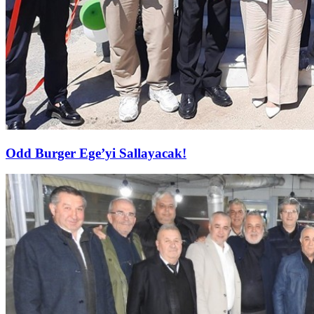
Odd Burger Ege’yi Sallayacak!