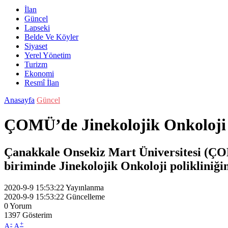
İlan
Güncel
Lapseki
Belde Ve Köyler
Siyaset
Yerel Yönetim
Turizm
Ekonomi
Resmî İlan
Anasayfa
Güncel
ÇOMÜ’de Jinekolojik Onkoloji 
Çanakkale Onsekiz Mart Üniversitesi (ÇO
biriminde Jinekolojik Onkoloji polikliniğ
2020-9-9 15:53:22
Yayınlanma
2020-9-9 15:53:22
Güncelleme
0
Yorum
1397
Gösterim
-
+
A
A