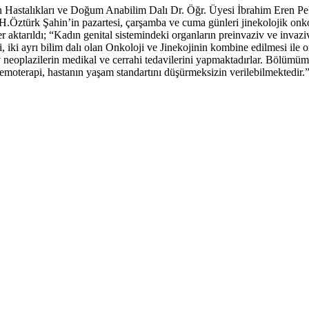
astalıkları ve Doğum Anabilim Dalı Dr. Öğr. Üyesi İbrahim Eren Pek, 
Öztürk Şahin’in pazartesi, çarşamba ve cuma günleri jinekolojik onkolo
 aktarıldı; “Kadın genital sistemindeki organların preinvaziv ve invaziv 
i, iki ayrı bilim dalı olan Onkoloji ve Jinekojinin kombine edilmesi ile o
neoplazilerin medikal ve cerrahi tedavilerini yapmaktadırlar. Bölümümü
 kemoterapi, hastanın yaşam standartını düşürmeksizin verilebilmektedir.