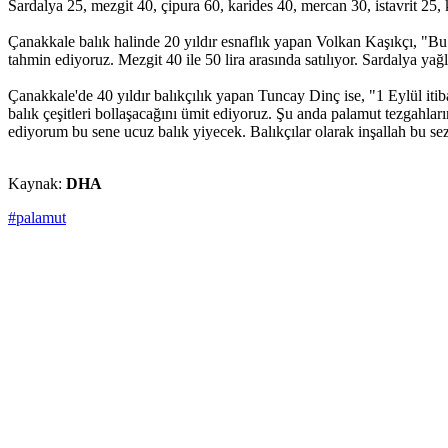
Sardalya 25, mezgit 40, çipura 60, karides 40, mercan 30, istavrit 25, 
Çanakkale balık halinde 20 yıldır esnaflık yapan Volkan Kaşıkçı, "Bu 
tahmin ediyoruz. Mezgit 40 ile 50 lira arasında satılıyor. Sardalya yağ
Çanakkale'de 40 yıldır balıkçılık yapan Tuncay Dinç ise, "1 Eylül iti
balık çeşitleri bollaşacağını ümit ediyoruz. Şu anda palamut tezgahları
ediyorum bu sene ucuz balık yiyecek. Balıkçılar olarak inşallah bu s
Kaynak:
DHA
#palamut