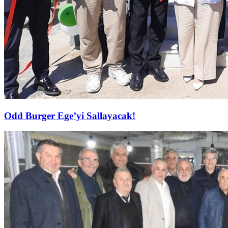
Odd Burger Ege’yi Sallayacak!