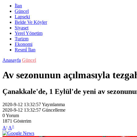
İlan
Güncel
Lapseki
Belde Ve Köyler
Siyaset
Yerel Yönetim
Turizm
Ekonomi
Resmî İlan
Anasayfa
Güncel
Av sezonunun açılmasıyla tezga
Çanakkale'de, 1 Eylül'de yeni av sezonunun
2020-9-12 13:32:57
Yayınlanma
2020-9-12 13:32:57
Güncelleme
0
Yorum
1871
Gösterim
-
+
A
A