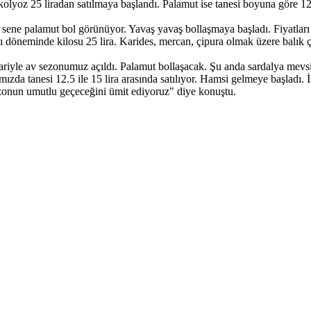
kolyoz 25 liradan satılmaya başlandı. Palamut ise tanesi boyuna göre 12.5 
sene palamut bol görünüyor. Yavaş yavaş bollaşmaya başladı. Fiyatları 1
lı döneminde kilosu 25 lira. Karides, mercan, çipura olmak üzere balık çeş
bariyle av sezonumuz açıldı. Palamut bollaşacak. Şu anda sardalya mevs
mızda tanesi 12.5 ile 15 lira arasında satılıyor. Hamsi gelmeye başladı.
ezonun umutlu geçeceğini ümit ediyoruz" diye konuştu.