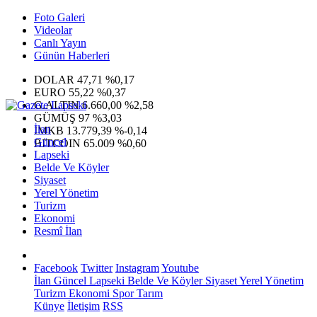
Foto Galeri
Videolar
Canlı Yayın
Günün Haberleri
DOLAR
47,71
%0,17
EURO
55,22
%0,37
G.ALTIN
6.660,00
%2,58
GÜMÜŞ
97
%3,03
İlan
IMKB
13.779,39
%-0,14
Güncel
BITCOIN
65.009
%0,60
Lapseki
Belde Ve Köyler
Siyaset
Yerel Yönetim
Turizm
Ekonomi
Resmî İlan
Facebook
Twitter
Instagram
Youtube
İlan
Güncel
Lapseki
Belde Ve Köyler
Siyaset
Yerel Yönetim
Turizm
Ekonomi
Spor
Tarım
Künye
İletişim
RSS