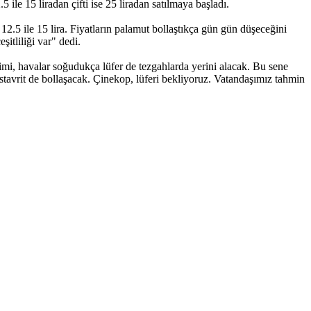
ile 15 liradan çifti ise 25 liradan satılmaya başladı.
2.5 ile 15 lira. Fiyatların palamut bollaştıkça gün gün düşeceğini
itliliği var" dedi.
imi, havalar soğudukça lüfer de tezgahlarda yerini alacak. Bu sene
 İstavrit de bollaşacak. Çinekop, lüferi bekliyoruz. Vatandaşımız tahmin