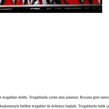
tezgahları doldu. Tezgahlarda yerini alan palamut, Boyuna göre tanesi 12
aşlamasıyla birlikte tezgahlar da dolmaya başladı. Tezgahlarda balık çeş