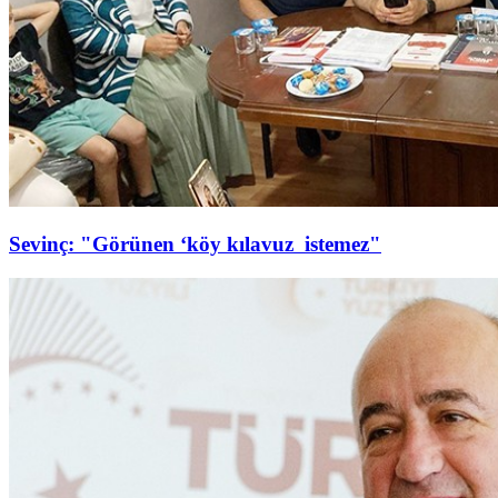
Sevinç: "Görünen ‘köy kılavuz istemez"