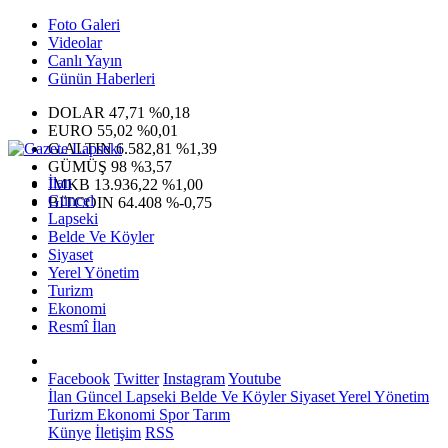
Foto Galeri
Videolar
Canlı Yayın
Günün Haberleri
DOLAR
47,71
%0,18
EURO
55,02
%0,01
G.ALTIN
6.582,81
%1,39
GÜMÜŞ
98
%3,57
İlan
IMKB
13.936,22
%1,00
Güncel
BITCOIN
64.408
%-0,75
Lapseki
Belde Ve Köyler
Siyaset
Yerel Yönetim
Turizm
Ekonomi
Resmî İlan
Facebook
Twitter
Instagram
Youtube
İlan
Güncel
Lapseki
Belde Ve Köyler
Siyaset
Yerel Yönetim
Turizm
Ekonomi
Spor
Tarım
Künye
İletişim
RSS