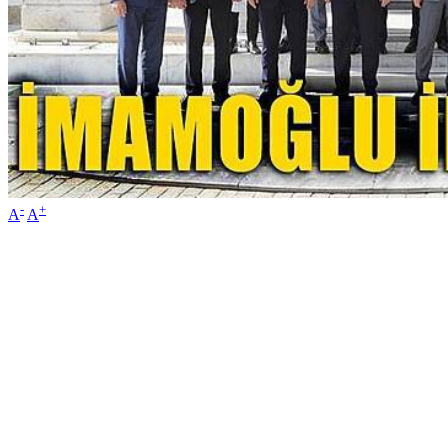
-
+
A
A