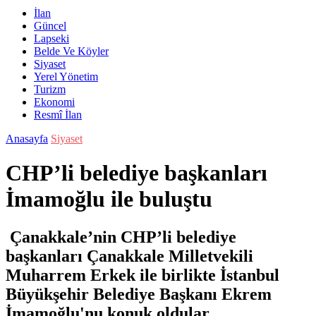
İlan
Güncel
Lapseki
Belde Ve Köyler
Siyaset
Yerel Yönetim
Turizm
Ekonomi
Resmî İlan
Anasayfa
Siyaset
CHP’li belediye başkanları
İmamoğlu ile buluştu
Çanakkale’nin CHP’li belediye
başkanları Çanakkale Milletvekili
Muharrem Erkek ile birlikte İstanbul
Büyükşehir Belediye Başkanı Ekrem
İmamoğlu'nu konuk oldular.