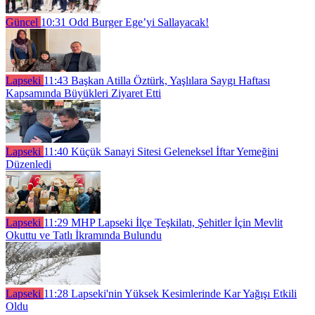
Güncel
10:31
Odd Burger Ege’yi Sallayacak!
Lapseki
11:43
Başkan Atilla Öztürk, Yaşlılara Saygı Haftası
Kapsamında Büyükleri Ziyaret Etti
Lapseki
11:40
Küçük Sanayi Sitesi Geleneksel İftar Yemeğini
Düzenledi
Lapseki
11:29
MHP Lapseki İlçe Teşkilatı, Şehitler İçin Mevlit
Okuttu ve Tatlı İkramında Bulundu
Lapseki
11:28
Lapseki'nin Yüksek Kesimlerinde Kar Yağışı Etkili
Oldu