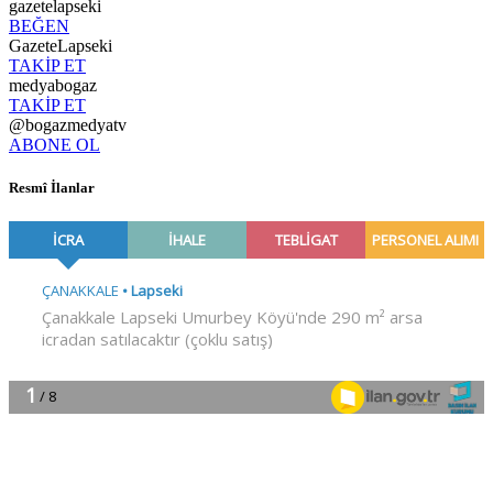
gazetelapseki
BEĞEN
GazeteLapseki
TAKİP ET
medyabogaz
TAKİP ET
@bogazmedyatv
ABONE OL
Resmî İlanlar