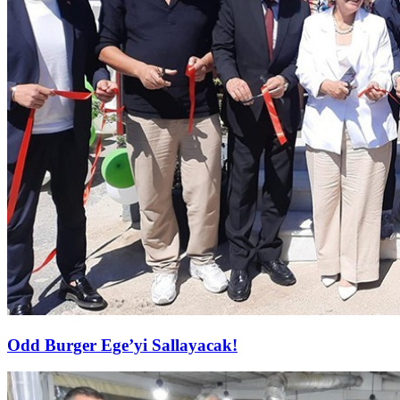
Odd Burger Ege’yi Sallayacak!