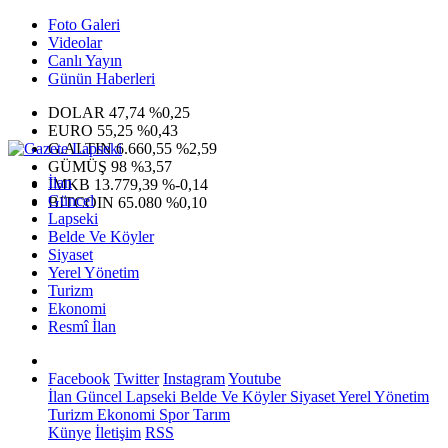
Foto Galeri
Videolar
Canlı Yayın
Günün Haberleri
DOLAR
47,74
%0,25
EURO
55,25
%0,43
G.ALTIN
6.660,55
%2,59
GÜMÜŞ
98
%3,57
İlan
IMKB
13.779,39
%-0,14
Güncel
BITCOIN
65.080
%0,10
Lapseki
Belde Ve Köyler
Siyaset
Yerel Yönetim
Turizm
Ekonomi
Resmî İlan
Facebook
Twitter
Instagram
Youtube
İlan
Güncel
Lapseki
Belde Ve Köyler
Siyaset
Yerel Yönetim
Turizm
Ekonomi
Spor
Tarım
Künye
İletişim
RSS