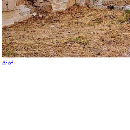
-
+
A
A