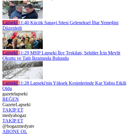
Lapseki
11:40
Küçük Sanayi Sitesi Geleneksel İftar Yemeğini
Düzenledi
Lapseki
11:29
MHP Lapseki İlçe Teşkilatı, Şehitler İçin Mevlit
Okuttu ve Tatlı İkramında Bulundu
Lapseki
11:28
Lapseki'nin Yüksek Kesimlerinde Kar Yağışı Etkili
Oldu
gazetelapseki
BEĞEN
GazeteLapseki
TAKİP ET
medyabogaz
TAKİP ET
@bogazmedyatv
ABONE OL