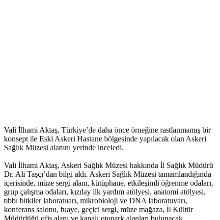
Vali İlhami Aktaş, Türkiye’de daha önce örneğine rastlanmamış bir
konsept ile Eski Askeri Hastane bölgesinde yapılacak olan Askeri
Sağlık Müzesi alanını yerinde inceledi.
Vali İlhami Aktaş, Askeri Sağlık Müzesi hakkında İl Sağlık Müdürü
Dr. Ali Taşçı’dan bilgi aldı. Askeri Sağlık Müzesi tamamlandığında
içerisinde, müze sergi alanı, kütüphane, etkileşimli öğrenme odaları,
grup çalışma odaları, kızılay ilk yardım atölyesi, anatomi atölyesi,
tıbbı bitkiler laboratuarı, mikrobioloji ve DNA laboratuvarı,
konferans salonu, fuaye, geçici sergi, müze mağaza, İl Kültür
Müdürlüğü ofis alanı ve kapalı otopark alanları bulunacak.