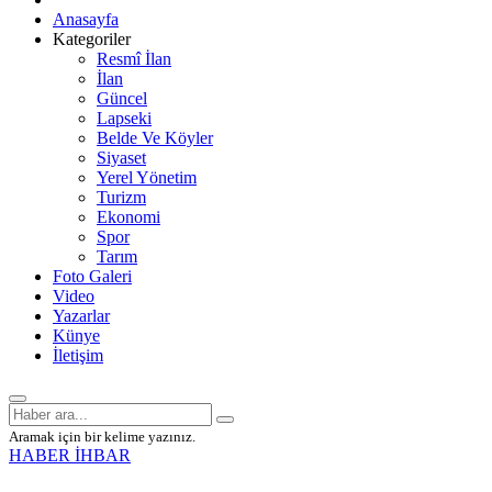
Anasayfa
Kategoriler
Resmî İlan
İlan
Güncel
Lapseki
Belde Ve Köyler
Siyaset
Yerel Yönetim
Turizm
Ekonomi
Spor
Tarım
Foto Galeri
Video
Yazarlar
Künye
İletişim
Aramak için bir kelime yazınız.
HABER İHBAR