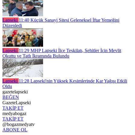
Lapseki
11:40
Küçük Sanayi Sitesi Geleneksel İftar Yemeğini
Düzenledi
Lapseki
11:29
MHP Lapseki İlçe Teşkilatı, Şehitler İçin Mevlit
Okuttu ve Tatlı İkramında Bulundu
Lapseki
11:28
Lapseki'nin Yüksek Kesimlerinde Kar Yağışı Etkili
Oldu
gazetelapseki
BEĞEN
GazeteLapseki
TAKİP ET
medyabogaz
TAKİP ET
@bogazmedyatv
ABONE OL