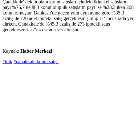
Çanakkale' deki toplam konut satışları içindeki ikinci el satışların
payı %76,7 ile 883 konut olup ilk satışların payı ise %23,3 iken 268
konut olmuştur. Balıkesir'de geçen yılın aynı ayına göre %35,3
azalış ile 720 adet ipotekli satış gerçekleşmiş olup 11' inci sırada yer
alırken, Çanakkale'de %45,3 azalış ile 273 ipotekli satış
gerçekleşerek 27'inci sırada yer almıştır.”
Kaynak:
Haber Merkezi
#tüik
#çanakkale konut satışı