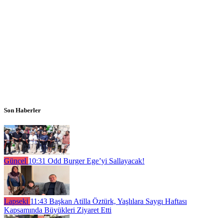
Son Haberler
Güncel
10:31
Odd Burger Ege’yi Sallayacak!
Lapseki
11:43
Başkan Atilla Öztürk, Yaşlılara Saygı Haftası
Kapsamında Büyükleri Ziyaret Etti