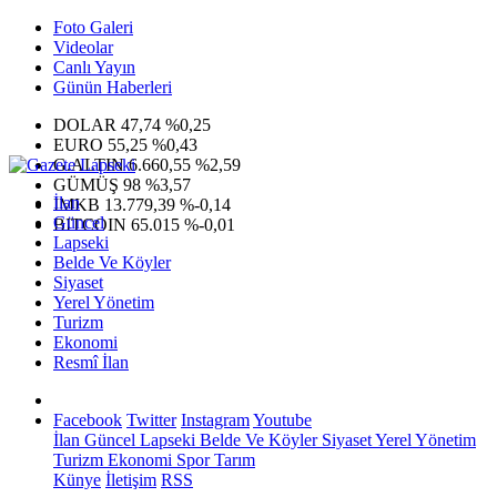
Foto Galeri
Videolar
Canlı Yayın
Günün Haberleri
DOLAR
47,74
%0,25
EURO
55,25
%0,43
G.ALTIN
6.660,55
%2,59
GÜMÜŞ
98
%3,57
İlan
IMKB
13.779,39
%-0,14
Güncel
BITCOIN
65.015
%-0,01
Lapseki
Belde Ve Köyler
Siyaset
Yerel Yönetim
Turizm
Ekonomi
Resmî İlan
Facebook
Twitter
Instagram
Youtube
İlan
Güncel
Lapseki
Belde Ve Köyler
Siyaset
Yerel Yönetim
Turizm
Ekonomi
Spor
Tarım
Künye
İletişim
RSS