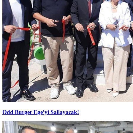
Odd Burger Ege’yi Sallayacak!