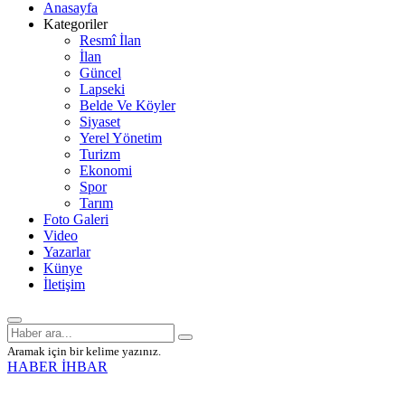
Anasayfa
Kategoriler
Resmî İlan
İlan
Güncel
Lapseki
Belde Ve Köyler
Siyaset
Yerel Yönetim
Turizm
Ekonomi
Spor
Tarım
Foto Galeri
Video
Yazarlar
Künye
İletişim
Aramak için bir kelime yazınız.
HABER İHBAR