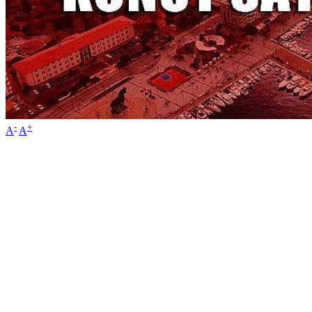
-
+
A
A