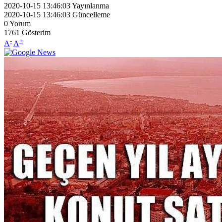
2020-10-15 13:46:03
Yayınlanma
2020-10-15 13:46:03
Güncelleme
0
Yorum
1761
Gösterim
-
+
A
A