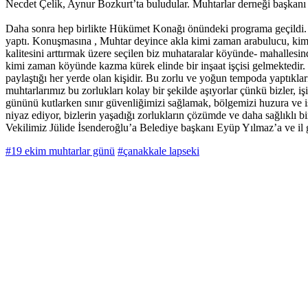
Necdet Çelik, Aynur Bozkurt’ta buludular. Muhtarlar derneği başkanı 
Daha sonra hep birlikte Hükümet Konağı önündeki programa geçildi. 
yaptı. Konuşmasına , Muhtar deyince akla kimi zaman arabulucu, kimi
kalitesini arttırmak üzere seçilen biz muhataralar köyünde- mahalles
kimi zaman köyünde kazma kürek elinde bir inşaat işçisi gelmektedir. M
paylaştığı her yerde olan kişidir. Bu zorlu ve yoğun tempoda yaptıkları
muhtarlarımız bu zorlukları kolay bir şekilde aşıyorlar çünkü bizler, 
gününü kutlarken sınır güvenliğimizi sağlamak, bölgemizi huzura ve 
niyaz ediyor, bizlerin yaşadığı zorlukların çözümde ve daha sağlıkl
Vekilimiz Jülide İsenderoğlu’a Belediye başkanı Eyüp Yılmaz’a ve il
#19 ekim muhtarlar günü
#çanakkale lapseki