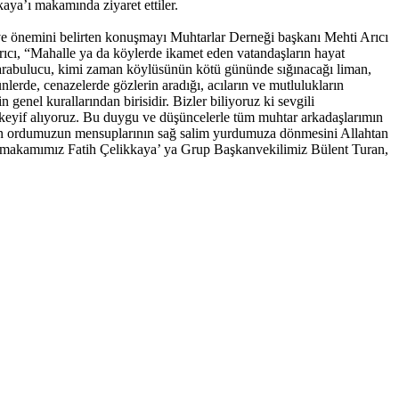
aya’ı makamında ziyaret ettiler.
e önemini belirten konuşmayı Muhtarlar Derneği başkanı Mehti Arıcı
ıcı, “Mahalle ya da köylerde ikamet eden vatandaşların hayat
an arabulucu, kimi zaman köylüsünün kötü gününde sığınacağı liman,
lerde, cenazelerde gözlerin aradığı, acıların ve mutlulukların
genel kurallarından birisidir. Bizler biliyoruz ki sevgili
an keyif alıyoruz. Bu duygu ve düşüncelerle tüm muhtar arkadaşlarımın
aman ordumuzun mensuplarının sağ salim yurdumuza dönmesini Allahtan
Kaymakamımız Fatih Çelikkaya’ ya Grup Başkanvekilimiz Bülent Turan,