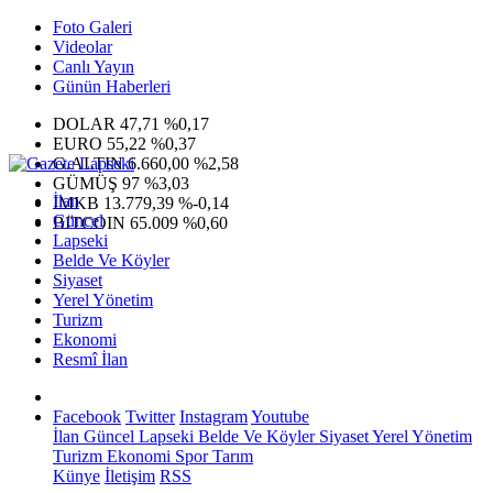
Foto Galeri
Videolar
Canlı Yayın
Günün Haberleri
DOLAR
47,71
%0,17
EURO
55,22
%0,37
G.ALTIN
6.660,00
%2,58
GÜMÜŞ
97
%3,03
İlan
IMKB
13.779,39
%-0,14
Güncel
BITCOIN
65.009
%0,60
Lapseki
Belde Ve Köyler
Siyaset
Yerel Yönetim
Turizm
Ekonomi
Resmî İlan
Facebook
Twitter
Instagram
Youtube
İlan
Güncel
Lapseki
Belde Ve Köyler
Siyaset
Yerel Yönetim
Turizm
Ekonomi
Spor
Tarım
Künye
İletişim
RSS