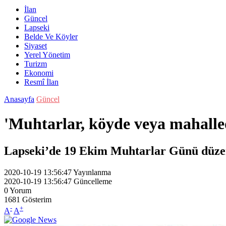
İlan
Güncel
Lapseki
Belde Ve Köyler
Siyaset
Yerel Yönetim
Turizm
Ekonomi
Resmî İlan
Anasayfa
Güncel
'Muhtarlar, köyde veya mahallede
Lapseki’de 19 Ekim Muhtarlar Günü düzen
2020-10-19 13:56:47
Yayınlanma
2020-10-19 13:56:47
Güncelleme
0
Yorum
1681
Gösterim
-
+
A
A