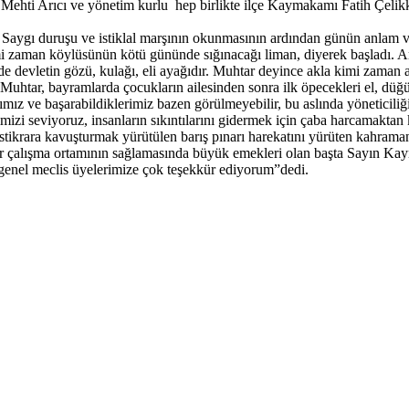
Mehti Arıcı ve yönetim kurlu hep birlikte ilçe Kaymakamı Fatih Çelikk
Saygı duruşu ve istiklal marşının okunmasının ardından günün anlam v
 zaman köylüsünün kötü gününde sığınacağı liman, diyerek başladı. Ar
inde devletin gözü, kulağı, eli ayağıdır. Muhtar deyince akla kimi zam
uhtar, bayramlarda çocukların ailesinden sonra ilk öpecekleri el, düğün
mız ve başarabildiklerimiz bazen görülmeyebilir, bu aslında yöneticiliğin 
işimizi seviyoruz, insanların sıkıntılarını gidermek için çaba harcamakt
istikrara kavuşturmak yürütülen barış pınarı harekatını yürüten kahr
ı bir çalışma ortamının sağlamasında büyük emekleri olan başta Sayın 
 genel meclis üyelerimize çok teşekkür ediyorum”dedi.