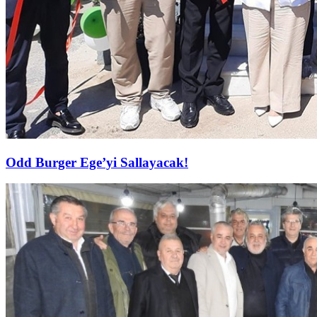
Odd Burger Ege’yi Sallayacak!