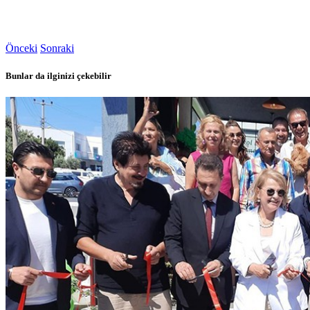
Önceki
Sonraki
Bunlar da ilginizi çekebilir