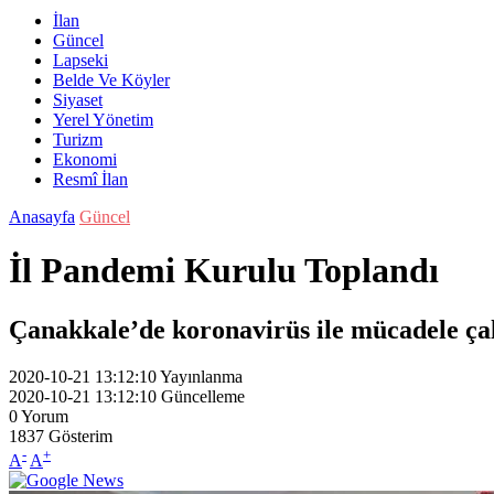
İlan
Güncel
Lapseki
Belde Ve Köyler
Siyaset
Yerel Yönetim
Turizm
Ekonomi
Resmî İlan
Anasayfa
Güncel
İl Pandemi Kurulu Toplandı
Çanakkale’de koronavirüs ile mücadele çalı
2020-10-21 13:12:10
Yayınlanma
2020-10-21 13:12:10
Güncelleme
0
Yorum
1837
Gösterim
-
+
A
A