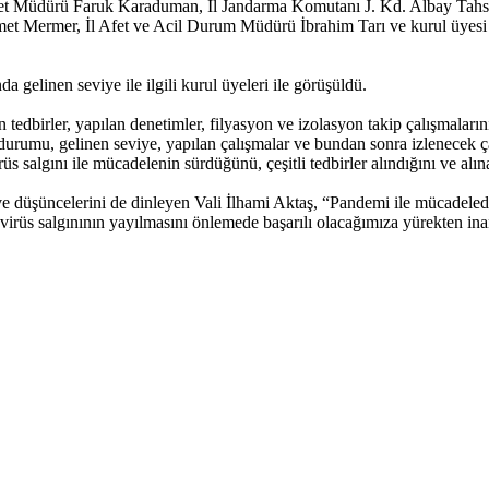
et Müdürü Faruk Karaduman, İl Jandarma Komutanı J. Kd. Albay Tahsin 
t Mermer, İl Afet ve Acil Durum Müdürü İbrahim Tarı ve kurul üyesi k
gelinen seviye ile ilgili kurul üyeleri ile görüşüldü.
edbirler, yapılan denetimler, filyasyon ve izolasyon takip çalışmalarını
urumu, gelinen seviye, yapılan çalışmalar ve bundan sonra izlenecek çal
lgını ile mücadelenin sürdüğünü, çeşitli tedbirler alındığını ve alınan t
ve düşüncelerini de dinleyen Vali İlhami Aktaş, “Pandemi ile mücadeled
irüs salgınının yayılmasını önlemede başarılı olacağımıza yürekten in