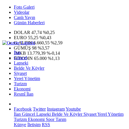
Foto Galeri
Videolar
Canlı Yayın
Günün Haberleri
DOLAR
47,74
%0,25
EURO
55,25
%0,43
G.ALTIN
6.660,55
%2,59
GÜMÜŞ
98
%3,57
İlan
IMKB
13.779,39
%-0,14
Güncel
BITCOIN
65.000
%1,13
Lapseki
Belde Ve Köyler
Siyaset
Yerel Yönetim
Turizm
Ekonomi
Resmî İlan
Facebook
Twitter
Instagram
Youtube
İlan
Güncel
Lapseki
Belde Ve Köyler
Siyaset
Yerel Yönetim
Turizm
Ekonomi
Spor
Tarım
Künye
İletişim
RSS