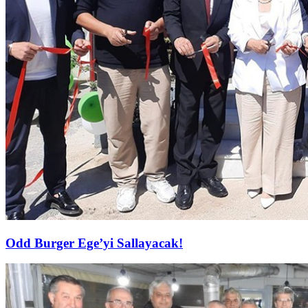
Odd Burger Ege’yi Sallayacak!