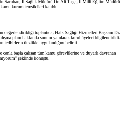
Saruhan, İl Sağlık Müdürü Dr. Ali Taşçı, İl Milli Eğitim Müdürü
amu kurum temsilcileri katıldı.
n değerlendirildiği toplantıda; Halk Sağlığı Hizmetleri Başkanı Dr.
ışma planı hakkında sunum yapılarak kurul üyeleri bilgilendirildi.
edbirlerin titizlikle uygulandığını belirtti.
e canla başla çalışan tüm kamu görevlilerine ve duyarlı davranan
anıyorum” şeklinde konuştu.