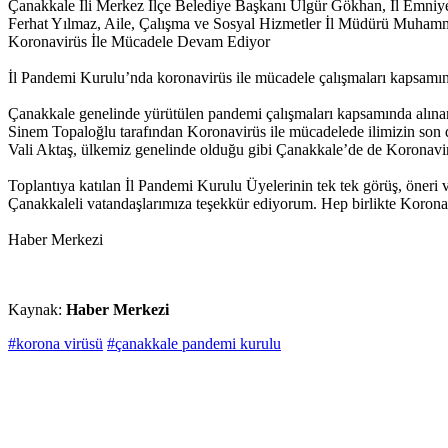
Çanakkale İli Merkez İlçe Belediye Başkanı Ülgür Gökhan, İl Emniy
Ferhat Yılmaz, Aile, Çalışma ve Sosyal Hizmetler İl Müdürü Muhamme
Koronavirüs İle Mücadele Devam Ediyor
İl Pandemi Kurulu’nda koronavirüs ile mücadele çalışmaları kapsamında 
Çanakkale genelinde yürütülen pandemi çalışmaları kapsamında alınan t
Sinem Topaloğlu tarafından Koronavirüs ile mücadelede ilimizin son d
Vali Aktaş, ülkemiz genelinde olduğu gibi Çanakkale’de de Koronavirüs sa
Toplantıya katılan İl Pandemi Kurulu Üyelerinin tek tek görüş, öneri 
Çanakkaleli vatandaşlarımıza teşekkür ediyorum. Hep birlikte Koronav
Haber Merkezi
Kaynak:
Haber Merkezi
#korona virüsü
#çanakkale pandemi kurulu