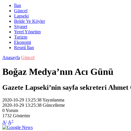
İlan
Güncel
Lapseki
Belde Ve Köyler
Siyaset
Yerel Yönetim
Turizm
Ekonomi
Resmî İlan
Anasayfa
Güncel
Boğaz Medya’nın Acı Günü
Gazete Lapseki’nin sayfa sekreteri Ahmet Ö
2020-10-29 13:25:38
Yayınlanma
2020-10-29 13:25:38
Güncelleme
0
Yorum
1732
Gösterim
-
+
A
A