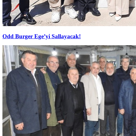
Odd Burger Ege’yi Sallayacak!