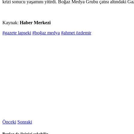
krizi sonucu yaşamını yitirdi. Boğaz Medya Grubu çatısı altındaki Ga
Kaynak:
Haber Merkezi
#gazete lapseki
#boğaz medya
#ahmet özdemir
Önceki
Sonraki
Bunlar da ilginizi çekebilir