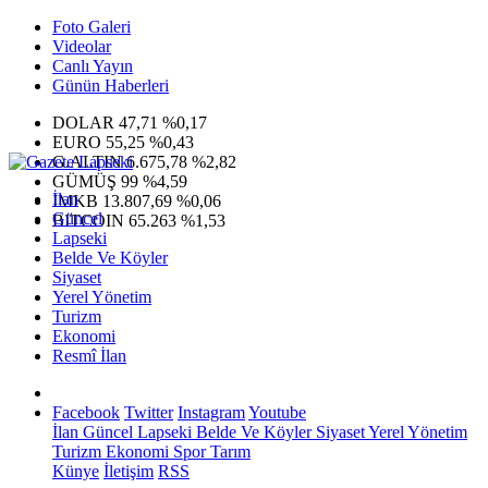
Foto Galeri
Videolar
Canlı Yayın
Günün Haberleri
DOLAR
47,71
%0,17
EURO
55,25
%0,43
G.ALTIN
6.675,78
%2,82
GÜMÜŞ
99
%4,59
İlan
IMKB
13.807,69
%0,06
Güncel
BITCOIN
65.263
%1,53
Lapseki
Belde Ve Köyler
Siyaset
Yerel Yönetim
Turizm
Ekonomi
Resmî İlan
Facebook
Twitter
Instagram
Youtube
İlan
Güncel
Lapseki
Belde Ve Köyler
Siyaset
Yerel Yönetim
Turizm
Ekonomi
Spor
Tarım
Künye
İletişim
RSS