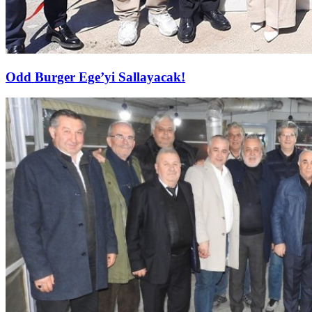
Odd Burger Ege’yi Sallayacak!