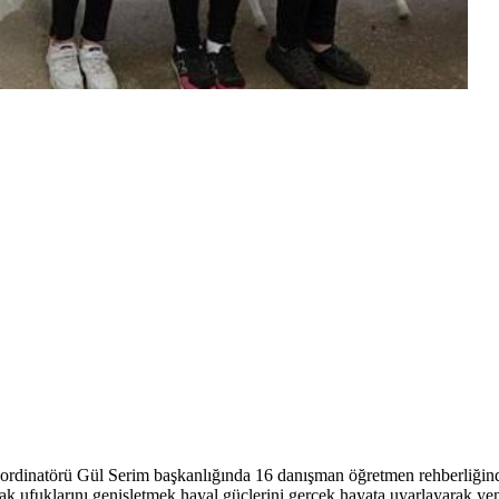
rdinatörü Gül Serim başkanlığında 16 danışman öğretmen rehberliğinde 
mak,ufuklarını genişletmek,hayal güçlerini gerçek hayata uyarlayarak ye