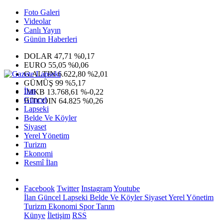
Foto Galeri
Videolar
Canlı Yayın
Günün Haberleri
DOLAR
47,71
%0,17
EURO
55,05
%0,06
G.ALTIN
6.622,80
%2,01
GÜMÜŞ
99
%5,17
İlan
IMKB
13.768,61
%-0,22
Güncel
BITCOIN
64.825
%0,26
Lapseki
Belde Ve Köyler
Siyaset
Yerel Yönetim
Turizm
Ekonomi
Resmî İlan
Facebook
Twitter
Instagram
Youtube
İlan
Güncel
Lapseki
Belde Ve Köyler
Siyaset
Yerel Yönetim
Turizm
Ekonomi
Spor
Tarım
Künye
İletişim
RSS