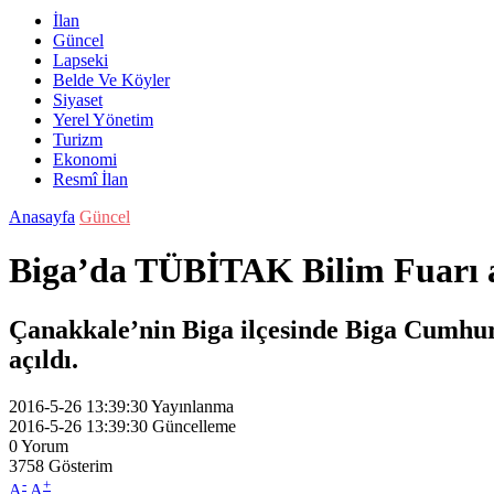
İlan
Güncel
Lapseki
Belde Ve Köyler
Siyaset
Yerel Yönetim
Turizm
Ekonomi
Resmî İlan
Anasayfa
Güncel
Biga’da TÜBİTAK Bilim Fuarı a
Çanakkale’nin Biga ilçesinde Biga Cumhur
açıldı.
2016-5-26 13:39:30
Yayınlanma
2016-5-26 13:39:30
Güncelleme
0
Yorum
3758
Gösterim
-
+
A
A