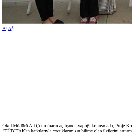
-
+
A
A
Okul Müdürü Ali Çetin fuarın açılışında yaptığı konuşmada, Proje Koo
"TÜBİTAK'ın katkılarıyla çocuklarımızın bilime olan ilgilerini arttır