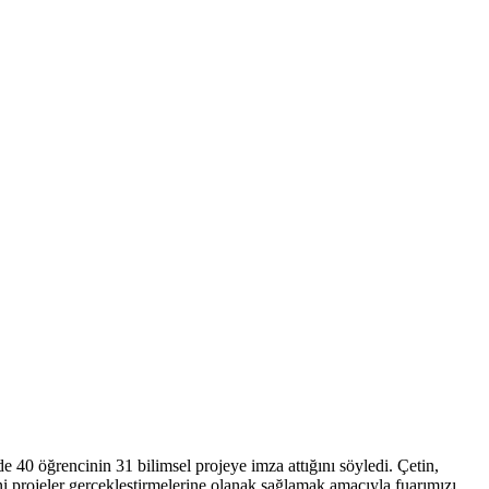
40 öğrencinin 31 bilimsel projeye imza attığını söyledi. Çetin,
ni projeler gerçekleştirmelerine olanak sağlamak amacıyla fuarımızı