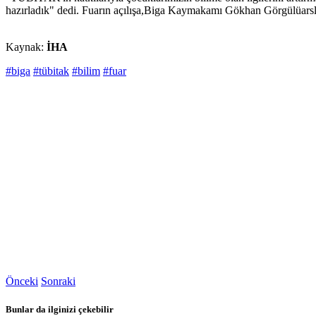
hazırladık" dedi. Fuarın açılışa,Biga Kaymakamı Gökhan Görgülüarslan
Kaynak:
İHA
#biga
#tübitak
#bilim
#fuar
Önceki
Sonraki
Bunlar da ilginizi çekebilir