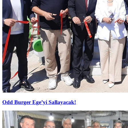
Odd Burger Ege’yi Sallayacak!