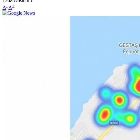
1268
Gösterim
-
+
A
A