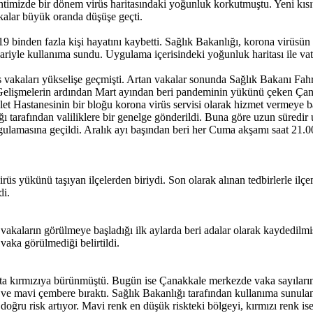
timizde bir dönem virüs haritasındaki yoğunluk korkutmuştu. Yeni kısıt
kalar büyük oranda düşüşe geçti.
 binden fazla kişi hayatını kaybetti. Sağlık Bakanlığı, korona virüsün 
ariyle kullanıma sundu. Uygulama içerisindeki yoğunluk haritası ile v
s vakaları yükselişe geçmişti. Artan vakalar sonunda Sağlık Bakanı Fa
. Gelişmelerin ardından Mart ayından beri pandeminin yükünü çeken Ça
et Hastanesinin bir bloğu korona virüs servisi olarak hizmet vermeye b
nlığı tarafından valiliklere bir genelge gönderildi. Buna göre uzun sür
gulamasına geçildi. Aralık ayı başından beri her Cuma akşamı saat 21.0
irüs yükünü taşıyan ilçelerden biriydi. Son olarak alınan tedbirlerle i
di.
er vakaların görülmeye başladığı ilk aylarda beri adalar olarak kaydedi
vaka görülmediği belirtildi.
kırmızıya bürünmüştü. Bugün ise Çanakkale merkezde vaka sayılarında
l ve mavi çembere bıraktı. Sağlık Bakanlığı tarafından kullanıma sunul
a doğru risk artıyor. Mavi renk en düşük riskteki bölgeyi, kırmızı renk is