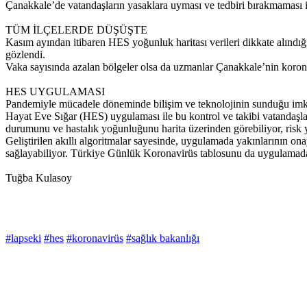
Çanakkale’de vatandaşların yasaklara uyması ve tedbiri bırakmaması i
TÜM İLÇELERDE DÜŞÜŞTE
Kasım ayından itibaren HES yoğunluk haritası verileri dikkate alındığı
gözlendi.
Vaka sayısında azalan bölgeler olsa da uzmanlar Çanakkale’nin korona
HES UYGULAMASI
Pandemiyle mücadele döneminde bilişim ve teknolojinin sunduğu imkânl
Hayat Eve Sığar (HES) uygulaması ile bu kontrol ve takibi vatandaşla
durumunu ve hastalık yoğunluğunu harita üzerinden görebiliyor, risk yo
Geliştirilen akıllı algoritmalar sayesinde, uygulamada yakınlarının onay
sağlayabiliyor. Türkiye Günlük Koronavirüs tablosunu da uygulamada
Tuğba Kulasoy
#lapseki
#hes
#koronavirüs
#sağlık bakanlığı