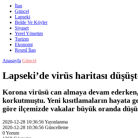
İlan
Güncel
Lapseki
Belde Ve Köyler
Siyaset
Yerel Yönetim
Turizm
Ekonomi
Resmî İlan
Anasayfa
Güncel
Lapseki’de virüs haritası düşüşt
Korona virüsü can almaya devam ederken, 
korkutmuştu. Yeni kısıtlamaların hayata g
göre ilçemizde vakalar büyük oranda düşüş
2020-12-28 10:36:56
Yayınlanma
2020-12-28 10:36:56
Güncelleme
0
Yorum