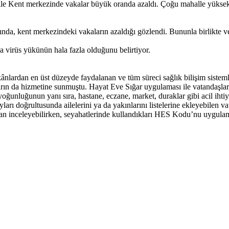
le Kent merkezinde vakalar büyük oranda azaldı. Çoğu mahalle yüksek r
nda, kent merkezindeki vakaların azaldığı gözlendi. Bununla birlikte ve
 virüs yükünün hala fazla olduğunu belirtiyor.
ardan en üst düzeyde faydalanan ve tüm süreci sağlık bilişim sistemler
rın da hizmetine sunmuştu. Hayat Eve Sığar uygulaması ile vatandaşlar, 
ğunluğunun yanı sıra, hastane, eczane, market, duraklar gibi acil ihtiya
ları doğrultusunda ailelerini ya da yakınlarını listelerine ekleyebilen v
n inceleyebilirken, seyahatlerinde kullandıkları HES Kodu’nu uygulam