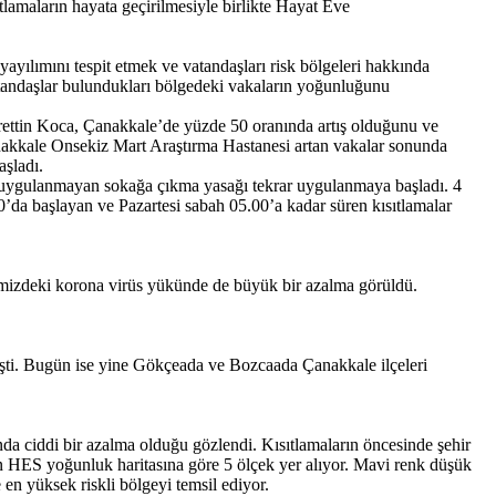
lamaların hayata geçirilmesiyle birlikte Hayat Eve
yayılımını tespit etmek ve vatandaşları risk bölgeleri hakkında
atandaşlar bulundukları bölgedeki vakaların yoğunluğunu
hrettin Koca, Çanakkale’de yüzde 50 oranında artış olduğunu ve
nakkale Onsekiz Mart Araştırma Hastanesi artan vakalar sonunda
aşladı.
edir uygulanmayan sokağa çıkma yasağı tekrar uygulanmaya başladı. 4
0’da başlayan ve Pazartesi sabah 05.00’a kadar süren kısıtlamalar
lçemizdeki korona virüs yükünde de büyük bir azalma görüldü.
lmişti. Bugün ise yine Gökçeada ve Bozcaada Çanakkale ilçeleri
 ciddi bir azalma olduğu gözlendi. Kısıtlamaların öncesinde şehir
an HES yoğunluk haritasına göre 5 ölçek yer alıyor. Mavi renk düşük
e en yüksek riskli bölgeyi temsil ediyor.