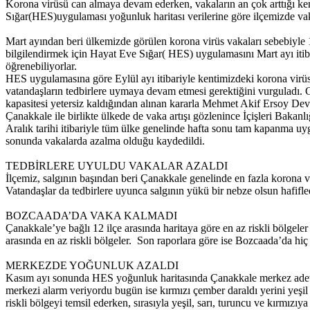
Korona virüsü can almaya devam ederken, vakaların an çok arttığı ken
Sığar(HES)uygulaması yoğunluk haritası verilerine göre ilçemizde va
Mart ayından beri ülkemizde görülen korona virüs vakaları sebebiyle 19
bilgilendirmek için Hayat Eve Sığar( HES) uygulamasını Mart ayı itib
öğrenebiliyorlar.
HES uygulamasına göre Eylül ayı itibariyle kentimizdeki korona virü
vatandaşların tedbirlere uymaya devam etmesi gerektiğini vurguladı
kapasitesi yetersiz kaldığından alınan kararla Mehmet Akif Ersoy Devl
Çanakkale ile birlikte ülkede de vaka artışı gözlenince İçişleri Baka
Aralık tarihi itibariyle tüm ülke genelinde hafta sonu tam kapanma uy
sonunda vakalarda azalma olduğu kaydedildi.
TEDBİRLERE UYULDU VAKALAR AZALDI
İlçemiz, salgının başından beri Çanakkale genelinde en fazla korona v
Vatandaşlar da tedbirlere uyunca salgının yükü bir nebze olsun hafifle
BOZCAADA’DA VAKA KALMADI
Çanakkale’ye bağlı 12 ilçe arasında haritaya göre en az riskli bölgel
arasında en az riskli bölgeler. Son raporlara göre ise Bozcaada’da hiç 
MERKEZDE YOĞUNLUK AZALDI
Kasım ayı sonunda HES yoğunluk haritasında Çanakkale merkez adeta 
merkezi alarm veriyordu bugün ise kırmızı çember daraldı yerini yeşi
riskli bölgeyi temsil ederken, sırasıyla yeşil, sarı, turuncu ve kırmızıy