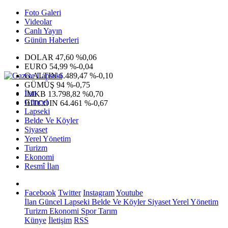
Foto Galeri
Videolar
Canlı Yayın
Günün Haberleri
DOLAR
47,60
%0,06
EURO
54,99
%-0,04
G.ALTIN
6.489,47
%-0,10
GÜMÜŞ
94
%-0,75
İlan
IMKB
13.798,82
%0,70
Güncel
BITCOIN
64.461
%-0,67
Lapseki
Belde Ve Köyler
Siyaset
Yerel Yönetim
Turizm
Ekonomi
Resmî İlan
Facebook
Twitter
Instagram
Youtube
İlan
Güncel
Lapseki
Belde Ve Köyler
Siyaset
Yerel Yönetim
Turizm
Ekonomi
Spor
Tarım
Künye
İletişim
RSS