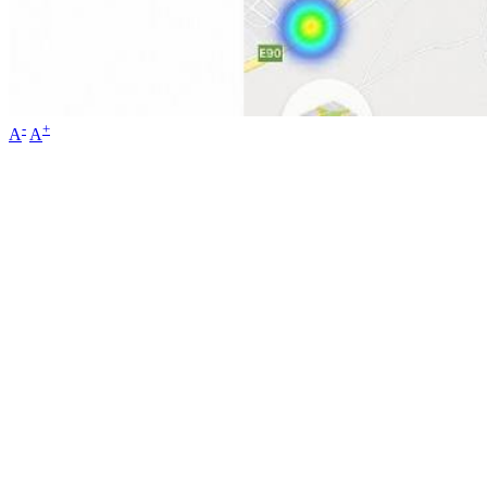
-
+
A
A