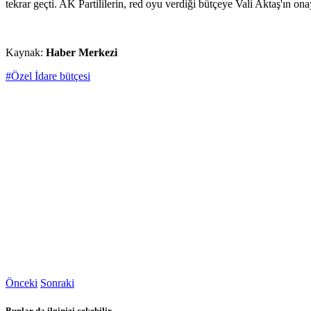
tekrar geçti. AK Partililerin, red oyu verdiği bütçeye Vali Aktaş'ın o
Kaynak:
Haber Merkezi
#Özel İdare bütçesi
Önceki
Sonraki
Bunlar da ilginizi çekebilir