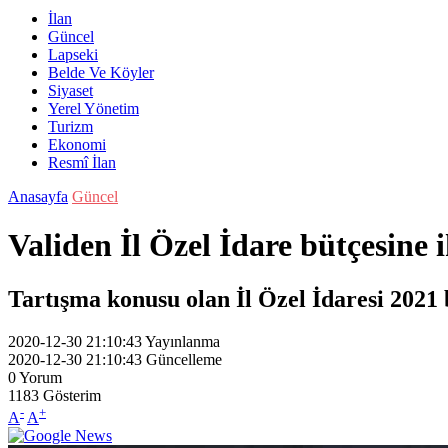
İlan
Güncel
Lapseki
Belde Ve Köyler
Siyaset
Yerel Yönetim
Turizm
Ekonomi
Resmî İlan
Anasayfa
Güncel
Validen İl Özel İdare bütçesine i
Tartışma konusu olan İl Özel İdaresi 2021 
2020-12-30 21:10:43
Yayınlanma
2020-12-30 21:10:43
Güncelleme
0
Yorum
1183
Gösterim
-
+
A
A