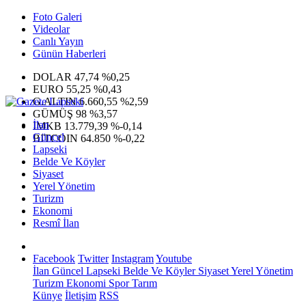
Foto Galeri
Videolar
Canlı Yayın
Günün Haberleri
DOLAR
47,74
%0,25
EURO
55,25
%0,43
G.ALTIN
6.660,55
%2,59
GÜMÜŞ
98
%3,57
İlan
IMKB
13.779,39
%-0,14
Güncel
BITCOIN
64.850
%-0,22
Lapseki
Belde Ve Köyler
Siyaset
Yerel Yönetim
Turizm
Ekonomi
Resmî İlan
Facebook
Twitter
Instagram
Youtube
İlan
Güncel
Lapseki
Belde Ve Köyler
Siyaset
Yerel Yönetim
Turizm
Ekonomi
Spor
Tarım
Künye
İletişim
RSS