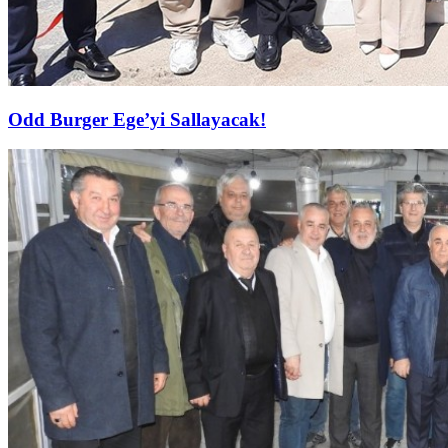
Odd Burger Ege’yi Sallayacak!