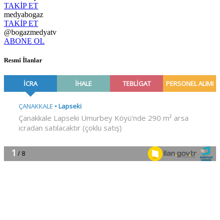
TAKİP ET
medyabogaz
TAKİP ET
@bogazmedyatv
ABONE OL
Resmî İlanlar