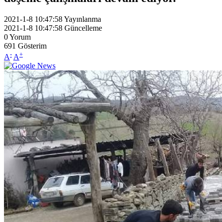
2021-1-8 10:47:58
Yayınlanma
2021-1-8 10:47:58
Güncelleme
0
Yorum
691
Gösterim
-
+
A
A