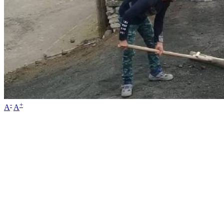
-
+
A
A