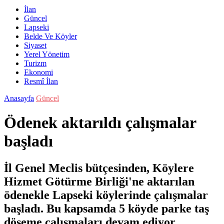
İlan
Güncel
Lapseki
Belde Ve Köyler
Siyaset
Yerel Yönetim
Turizm
Ekonomi
Resmî İlan
Anasayfa
Güncel
Ödenek aktarıldı çalışmalar
başladı
İl Genel Meclis bütçesinden, Köylere
Hizmet Götürme Birliği'ne aktarılan
ödenekle Lapseki köylerinde çalışmalar
başladı. Bu kapsamda 5 köyde parke taş
döşeme çalışmaları devam ediyor.