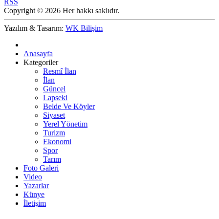
RSS
Copyright © 2026 Her hakkı saklıdır.
Yazılım & Tasarım:
WK Bilişim
Anasayfa
Kategoriler
Resmî İlan
İlan
Güncel
Lapseki
Belde Ve Köyler
Siyaset
Yerel Yönetim
Turizm
Ekonomi
Spor
Tarım
Foto Galeri
Video
Yazarlar
Künye
İletişim