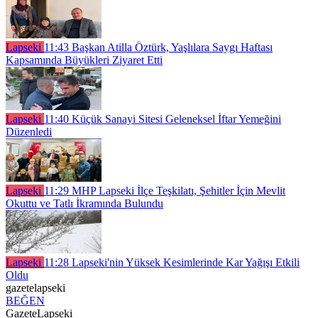
Lapseki
11:43
Başkan Atilla Öztürk, Yaşlılara Saygı Haftası
Kapsamında Büyükleri Ziyaret Etti
Lapseki
11:40
Küçük Sanayi Sitesi Geleneksel İftar Yemeğini
Düzenledi
Lapseki
11:29
MHP Lapseki İlçe Teşkilatı, Şehitler İçin Mevlit
Okuttu ve Tatlı İkramında Bulundu
Lapseki
11:28
Lapseki'nin Yüksek Kesimlerinde Kar Yağışı Etkili
Oldu
gazetelapseki
BEĞEN
GazeteLapseki