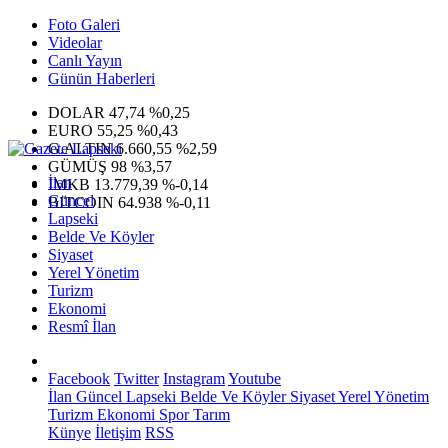
Foto Galeri
Videolar
Canlı Yayın
Günün Haberleri
DOLAR
47,74
%0,25
EURO
55,25
%0,43
G.ALTIN
6.660,55
%2,59
GÜMÜŞ
98
%3,57
İlan
IMKB
13.779,39
%-0,14
Güncel
BITCOIN
64.938
%-0,11
Lapseki
Belde Ve Köyler
Siyaset
Yerel Yönetim
Turizm
Ekonomi
Resmî İlan
Facebook
Twitter
Instagram
Youtube
İlan
Güncel
Lapseki
Belde Ve Köyler
Siyaset
Yerel Yönetim
Turizm
Ekonomi
Spor
Tarım
Künye
İletişim
RSS