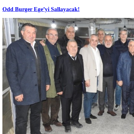
Odd Burger Ege’yi Sallayacak!