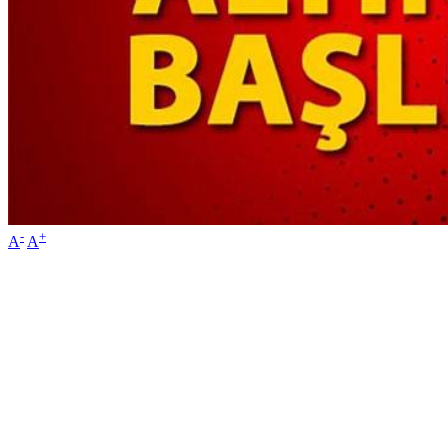
-
+
A
A