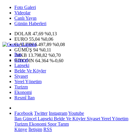
Foto Galeri
Videolar
Canlı Yayın
Günün Haberleri
DOLAR
47,69
%0,13
EURO
55,04
%0,06
G.ALTIN
6.497,89
%0,08
GÜMÜŞ
94
%0,11
İlan
IMKB
13.798,82
%0,70
Güncel
BITCOIN
64.364
%-0,60
Lapseki
Belde Ve Köyler
Siyaset
Yerel Yönetim
Turizm
Ekonomi
Resmî İlan
Facebook
Twitter
Instagram
Youtube
İlan
Güncel
Lapseki
Belde Ve Köyler
Siyaset
Yerel Yönetim
Turizm
Ekonomi
Spor
Tarım
Künye
İletişim
RSS