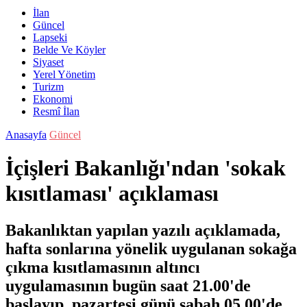
İlan
Güncel
Lapseki
Belde Ve Köyler
Siyaset
Yerel Yönetim
Turizm
Ekonomi
Resmî İlan
Anasayfa
Güncel
İçişleri Bakanlığı'ndan 'sokak
kısıtlaması' açıklaması
Bakanlıktan yapılan yazılı açıklamada,
hafta sonlarına yönelik uygulanan sokağa
çıkma kısıtlamasının altıncı
uygulamasının bugün saat 21.00'de
başlayıp, pazartesi günü sabah 05.00'de