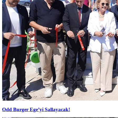
Odd Burger Ege’yi Sallayacak!