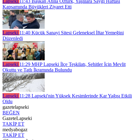
Lapseki
11:43
Başkan Atilla Öztürk, Yaşlılara Saygı Haftası
Kapsamında Büyükleri Ziyaret Etti
Lapseki
11:40
Küçük Sanayi Sitesi Geleneksel İftar Yemeğini
Düzenledi
Lapseki
11:29
MHP Lapseki İlçe Teşkilatı, Şehitler İçin Mevlit
Okuttu ve Tatlı İkramında Bulundu
Lapseki
11:28
Lapseki'nin Yüksek Kesimlerinde Kar Yağışı Etkili
Oldu
gazetelapseki
BEĞEN
GazeteLapseki
TAKİP ET
medyabogaz
TAKİP ET