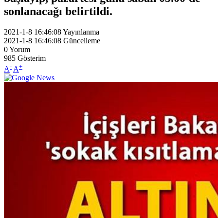
sonlanacağı belirtildi.
2021-1-8 16:46:08
Yayınlanma
2021-1-8 16:46:08
Güncelleme
0
Yorum
985
Gösterim
-
+
A
A