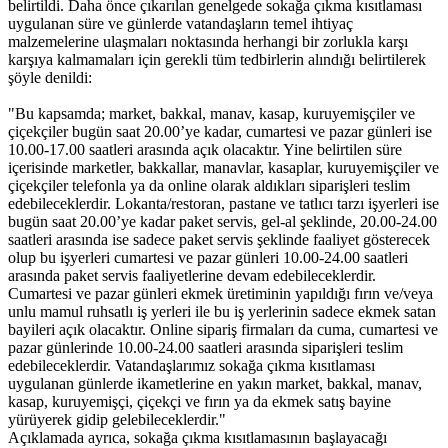
belirtildi. Daha önce çıkarılan genelgede sokağa çıkma kısıtlaması
uygulanan süre ve günlerde vatandaşların temel ihtiyaç
malzemelerine ulaşmaları noktasında herhangi bir zorlukla karşı
karşıya kalmamaları için gerekli tüm tedbirlerin alındığı belirtilerek
şöyle denildi:
"Bu kapsamda; market, bakkal, manav, kasap, kuruyemişçiler ve
çiçekçiler bugün saat 20.00’ye kadar, cumartesi ve pazar günleri ise
10.00-17.00 saatleri arasında açık olacaktır. Yine belirtilen süre
içerisinde marketler, bakkallar, manavlar, kasaplar, kuruyemişçiler ve
çiçekçiler telefonla ya da online olarak aldıkları siparişleri teslim
edebileceklerdir. Lokanta/restoran, pastane ve tatlıcı tarzı işyerleri ise
bugün saat 20.00’ye kadar paket servis, gel-al şeklinde, 20.00-24.00
saatleri arasında ise sadece paket servis şeklinde faaliyet gösterecek
olup bu işyerleri cumartesi ve pazar günleri 10.00-24.00 saatleri
arasında paket servis faaliyetlerine devam edebileceklerdir.
Cumartesi ve pazar günleri ekmek üretiminin yapıldığı fırın ve/veya
unlu mamul ruhsatlı iş yerleri ile bu iş yerlerinin sadece ekmek satan
bayileri açık olacaktır. Online sipariş firmaları da cuma, cumartesi ve
pazar günlerinde 10.00-24.00 saatleri arasında siparişleri teslim
edebileceklerdir. Vatandaşlarımız sokağa çıkma kısıtlaması
uygulanan günlerde ikametlerine en yakın market, bakkal, manav,
kasap, kuruyemişçi, çiçekçi ve fırın ya da ekmek satış bayine
yürüyerek gidip gelebileceklerdir."
Açıklamada ayrıca, sokağa çıkma kısıtlamasının başlayacağı