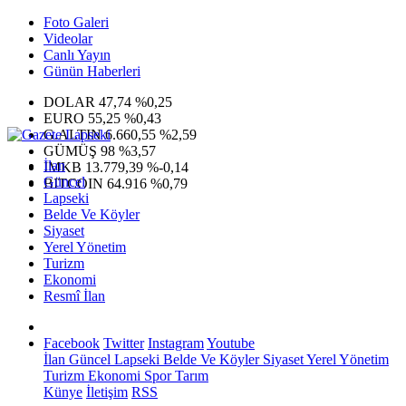
Foto Galeri
Videolar
Canlı Yayın
Günün Haberleri
DOLAR
47,74
%0,25
EURO
55,25
%0,43
G.ALTIN
6.660,55
%2,59
GÜMÜŞ
98
%3,57
İlan
IMKB
13.779,39
%-0,14
Güncel
BITCOIN
64.916
%0,79
Lapseki
Belde Ve Köyler
Siyaset
Yerel Yönetim
Turizm
Ekonomi
Resmî İlan
Facebook
Twitter
Instagram
Youtube
İlan
Güncel
Lapseki
Belde Ve Köyler
Siyaset
Yerel Yönetim
Turizm
Ekonomi
Spor
Tarım
Künye
İletişim
RSS