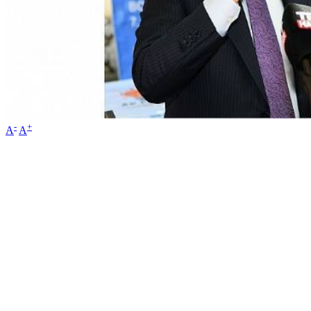
-
+
A
A