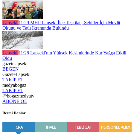
Lapseki
11:29
MHP Lapseki İlçe Teşkilatı, Şehitler İçin Mevlit
Okuttu ve Tatlı İkramında Bulundu
Lapseki
11:28
Lapseki'nin Yüksek Kesimlerinde Kar Yağışı Etkili
Oldu
gazetelapseki
BEĞEN
GazeteLapseki
TAKİP ET
medyabogaz
TAKİP ET
@bogazmedyatv
ABONE OL
Resmî İlanlar