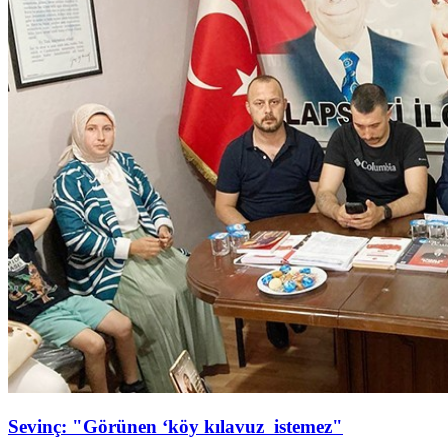
Sevinç: "Görünen ‘köy kılavuz istemez"