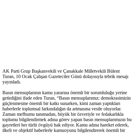
AK Parti Grup Başkanvekili ve Çanakkale Milletvekili Bülent
Turan, 10 Ocak Çalışan Gazeteciler Günü dolayısıyla tebrik mesajı
yayınladı.
Basın mensuplarının kamu yararına önemli bir sorumluluğu yerine
getirdiğini ifade eden Turan, “Basın mensuplarımız; demokrasimizin
güçlenmesine önemli bir katkı sunarken, kimi zaman yaptıkları
haberlerle toplumsal farkındalığın da artmasına vesile oluyorlar.
Zaman mefhumu tanımadan, büyük bir özveriyle ve fedakarlıkla
toplumu bilgilendirmek adına görev yapan basın mensuplarımızın bu
gayretleri her türlü övgüyü hak ediyor. Kamu adına hareket ederek,
ilkeli ve objektif haberlerle kamuoyunu bilgilendirerek önemli bir