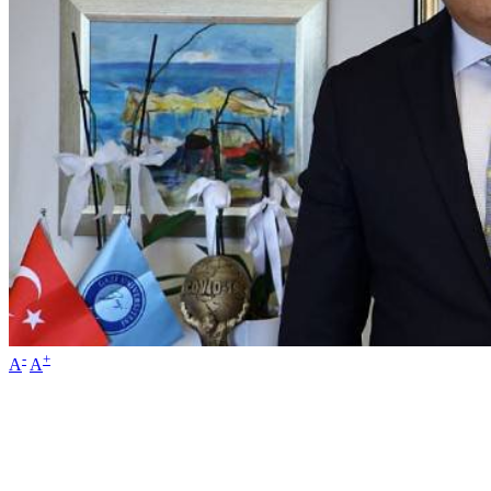
-
+
A
A