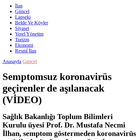
İlan
Güncel
Lapseki
Belde Ve Köyler
Siyaset
Yerel Yönetim
Turizm
Ekonomi
Resmî İlan
Anasayfa
Güncel
Semptomsuz koronavirüs
geçirenler de aşılanacak
(VİDEO)
Sağlık Bakanlığı Toplum Bilimleri
Kurulu üyesi Prof. Dr. Mustafa Necmi
İlhan, semptom göstermeden koronavirüs