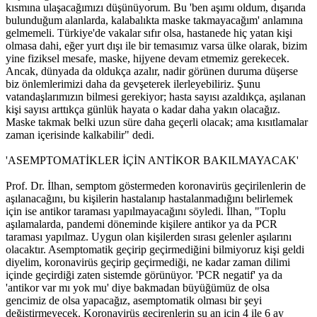
kısmına ulaşacağımızı düşünüyorum. Bu 'ben aşımı oldum, dışarıda
bulunduğum alanlarda, kalabalıkta maske takmayacağım' anlamına
gelmemeli. Türkiye'de vakalar sıfır olsa, hastanede hiç yatan kişi
olmasa dahi, eğer yurt dışı ile bir temasımız varsa ülke olarak, bizim
yine fiziksel mesafe, maske, hijyene devam etmemiz gerekecek.
Ancak, dünyada da oldukça azalır, nadir görünen duruma düşerse
biz önlemlerimizi daha da gevşeterek ilerleyebiliriz. Şunu
vatandaşlarımızın bilmesi gerekiyor; hasta sayısı azaldıkça, aşılanan
kişi sayısı arttıkça günlük hayata o kadar daha yakın olacağız.
Maske takmak belki uzun süre daha geçerli olacak; ama kısıtlamalar
zaman içerisinde kalkabilir" dedi.
'ASEMPTOMATİKLER İÇİN ANTİKOR BAKILMAYACAK'
Prof. Dr. İlhan, semptom göstermeden koronavirüs geçirilenlerin de
aşılanacağını, bu kişilerin hastalanıp hastalanmadığını belirlemek
için ise antikor taraması yapılmayacağını söyledi. İlhan, "Toplu
aşılamalarda, pandemi döneminde kişilere antikor ya da PCR
taraması yapılmaz. Uygun olan kişilerden sırası gelenler aşılarını
olacaktır. Asemptomatik geçirip geçirmediğini bilmiyoruz kişi geldi
diyelim, koronavirüs geçirip geçirmediği, ne kadar zaman dilimi
içinde geçirdiği zaten sistemde görünüyor. 'PCR negatif' ya da
'antikor var mı yok mu' diye bakmadan büyüğümüz de olsa
gencimiz de olsa yapacağız, asemptomatik olması bir şeyi
değiştirmeyecek. Koronavirüs geçirenlerin şu an için 4 ile 6 ay