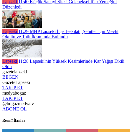
Lapseki
11:40
Küçük Sanayi Sitesi Geleneksel İftar Yemeğini
Düzenledi
Lapseki
11:29
MHP Lapseki İlçe Teşkilatı, Şehitler İçin Mevlit
Okuttu ve Tatlı İkramında Bulundu
Lapseki
11:28
Lapseki'nin Yüksek Kesimlerinde Kar Yağışı Etkili
Oldu
gazetelapseki
BEĞEN
GazeteLapseki
TAKİP ET
medyabogaz
TAKİP ET
@bogazmedyatv
ABONE OL
Resmî İlanlar