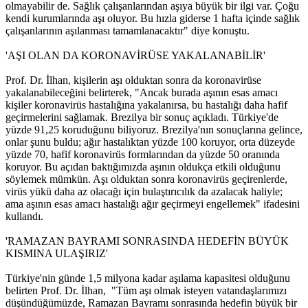
olmayabilir de. Sağlık çalışanlarından aşıya büyük bir ilgi var. Çoğu
kendi kurumlarında aşı oluyor. Bu hızla giderse 1 hafta içinde sağlık
çalışanlarının aşılanması tamamlanacaktır" diye konuştu.
'AŞI OLAN DA KORONAVİRÜSE YAKALANABİLİR'
Prof. Dr. İlhan, kişilerin aşı olduktan sonra da koronavirüse
yakalanabileceğini belirterek, "Ancak burada aşının esas amacı
kişiler koronavirüs hastalığına yakalanırsa, bu hastalığı daha hafif
geçirmelerini sağlamak. Brezilya bir sonuç açıkladı. Türkiye'de
yüzde 91,25 koruduğunu biliyoruz. Brezilya'nın sonuçlarına gelince,
onlar şunu buldu; ağır hastalıktan yüzde 100 koruyor, orta düzeyde
yüzde 70, hafif koronavirüs formlarından da yüzde 50 oranında
koruyor. Bu açıdan baktığımızda aşının oldukça etkili olduğunu
söylemek mümkün. Aşı olduktan sonra koronavirüs geçirenlerde,
virüs yükü daha az olacağı için bulaştırıcılık da azalacak haliyle;
ama aşının esas amacı hastalığı ağır geçirmeyi engellemek" ifadesini
kullandı.
'RAMAZAN BAYRAMI SONRASINDA HEDEFİN BÜYÜK
KISMINA ULAŞIRIZ'
Türkiye'nin günde 1,5 milyona kadar aşılama kapasitesi olduğunu
belirten Prof. Dr. İlhan, "Tüm aşı olmak isteyen vatandaşlarımızı
düşündüğümüzde, Ramazan Bayramı sonrasında hedefin büyük bir