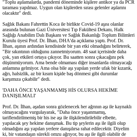
"Toplu aşılamalarda, pandemi döneminde kişilere antikor ya da PCR
taraması yapılmaz. Uygun olan kişilerden sırası gelenler aşılarını
olacaktır" dedi.
Sağlık Bakanı Fahrettin Koca ile birlikte Covid-19 aşısı olanlar
arasında bulunan Gazi Üniversitesi Tıp Fakültesi Dekanı, Halk
Sağlığı Anabilim Dalı Başkanı ve Sağlık Bakanlığı Toplum Bilimleri
Kurulu üyesi Prof. Dr. İlhan, DHA'da açıklama yaptı. Prof. Dr.
İlhan, aşının ardından kendisinde bir yan etki olmadığını belirterek,
"Bir sıkıntının olduğunu zannetmiyorum. 48 saat içerisinde daha
çok, yan etkileri ortaya çıkıyor. Bu saatten sonra çıkacağını pek
düşünmüyorum. Ama bende olmaması diğer insanlarda olmayacağı
anlamına gelmiyor. Ama olsa bile aşı yapılan yerde ufak bir kızarık,
ağrı, halsizlik, az bir kısım kişide baş dönmesi gibi durumlar
karşımıza çıkabilir" dedi.
'DAHA ÖNCE YAŞANMAMIŞ HİS OLURSA HEKİME
DANIŞILMALI'
Prof. Dr. İlhan, aşıdan sonra gözlenecek her ağrının aşı ile kaynaklı
olmayacağını vurgulayarak, "Daha önce yaşanmamış,
tariflendirilmemiş bir his ise aşı ile ilişkilendirilebilir elbette,
yapılacak şey hekime danışmak. Bu tip şeylerin aşı ile ilgili olup
olmadığını aşı yapılan yerlere danışılırsa rahat edilecektir. Diyelim
ki, bir vatandaşın sürekli omzu ağrıyor, bu aşı ile ilgili olabilir de