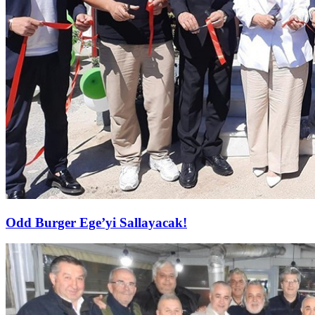
Odd Burger Ege’yi Sallayacak!