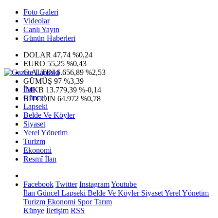
Foto Galeri
Videolar
Canlı Yayın
Günün Haberleri
DOLAR
47,74
%0,24
EURO
55,25
%0,43
G.ALTIN
6.656,89
%2,53
GÜMÜŞ
97
%3,39
İlan
IMKB
13.779,39
%-0,14
Güncel
BITCOIN
64.972
%0,78
Lapseki
Belde Ve Köyler
Siyaset
Yerel Yönetim
Turizm
Ekonomi
Resmî İlan
Facebook
Twitter
Instagram
Youtube
İlan
Güncel
Lapseki
Belde Ve Köyler
Siyaset
Yerel Yönetim
Turizm
Ekonomi
Spor
Tarım
Künye
İletişim
RSS