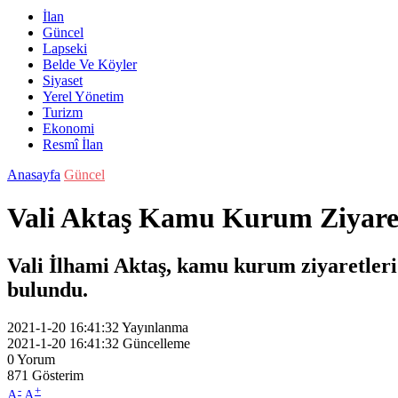
İlan
Güncel
Lapseki
Belde Ve Köyler
Siyaset
Yerel Yönetim
Turizm
Ekonomi
Resmî İlan
Anasayfa
Güncel
Vali Aktaş Kamu Kurum Ziyare
Vali İlhami Aktaş, kamu kurum ziyaretler
bulundu.
2021-1-20 16:41:32
Yayınlanma
2021-1-20 16:41:32
Güncelleme
0
Yorum
871
Gösterim
-
+
A
A