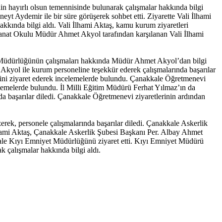
in hayırlı olsun temennisinde bulunarak çalışmalar hakkında bilgi
yt Aydemir ile bir süre görüşerek sohbet etti. Ziyarette Vali İlhami
kında bilgi aldı. Vali İlhami Aktaş, kamu kurum ziyaretleri
nat Okulu Müdür Ahmet Akyol tarafından karşılanan Vali İlhami
 Müdürlüğünün çalışmaları hakkında Müdür Ahmet Akyol’dan bilgi
yol ile kurum personeline teşekkür ederek çalışmalarında başarılar
ini ziyaret ederek incelemelerde bulundu. Çanakkale Öğretmenevi
lemelerde bulundu. İl Milli Eğitim Müdürü Ferhat Yılmaz’ın da
 başarılar diledi. Çanakkale Öğretmenevi ziyaretlerinin ardından
rek, personele çalışmalarında başarılar diledi. Çanakkale Askerlik
 İlhami Aktaş, Çanakkale Askerlik Şubesi Başkanı Per. Albay Ahmet
kkale Kıyı Emniyet Müdürlüğünü ziyaret etti. Kıyı Emniyet Müdürü
 çalışmalar hakkında bilgi aldı.