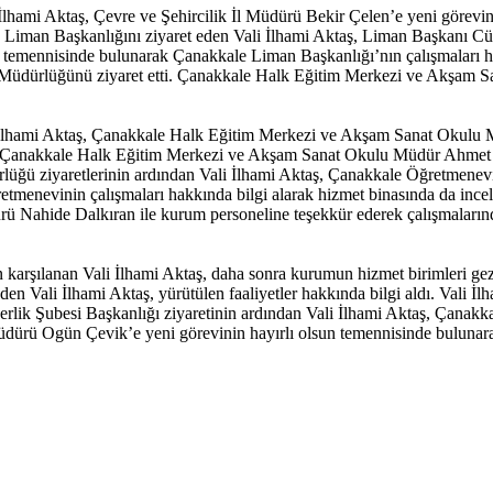
İlhami Aktaş, Çevre ve Şehircilik İl Müdürü Bekir Çelen’e yeni görevin
 Liman Başkanlığını ziyaret eden Vali İlhami Aktaş, Liman Başkanı Cüne
temennisinde bulunarak Çanakkale Liman Başkanlığı’nın çalışmaları hak
dürlüğünü ziyaret etti. Çanakkale Halk Eğitim Merkezi ve Akşam Sa
li İlhami Aktaş, Çanakkale Halk Eğitim Merkezi ve Akşam Sanat Okulu
ş, Çanakkale Halk Eğitim Merkezi ve Akşam Sanat Okulu Müdür Ahmet Ak
üğü ziyaretlerinin ardından Vali İlhami Aktaş, Çanakkale Öğretmenev
etmenevinin çalışmaları hakkında bilgi alarak hizmet binasında da ince
 Nahide Dalkıran ile kurum personeline teşekkür ederek çalışmalarında
arşılanan Vali İlhami Aktaş, daha sonra kurumun hizmet birimleri geze
den Vali İlhami Aktaş, yürütülen faaliyetler hakkında bilgi aldı. Vali
kerlik Şubesi Başkanlığı ziyaretinin ardından Vali İlhami Aktaş, Çana
dürü Ogün Çevik’e yeni görevinin hayırlı olsun temennisinde bulunarak