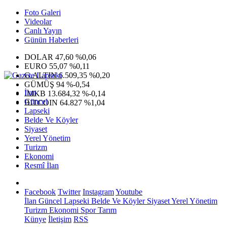
Foto Galeri
Videolar
Canlı Yayın
Günün Haberleri
DOLAR
47,60
%0,06
EURO
55,07
%0,11
G.ALTIN
6.509,35
%0,20
GÜMÜŞ
94
%-0,54
İlan
IMKB
13.684,32
%-0,14
Güncel
BITCOIN
64.827
%1,04
Lapseki
Belde Ve Köyler
Siyaset
Yerel Yönetim
Turizm
Ekonomi
Resmî İlan
Facebook
Twitter
Instagram
Youtube
İlan
Güncel
Lapseki
Belde Ve Köyler
Siyaset
Yerel Yönetim
Turizm
Ekonomi
Spor
Tarım
Künye
İletişim
RSS