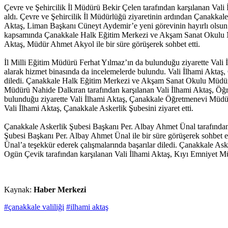
Çevre ve Şehircilik İl Müdürü Bekir Çelen tarafından karşılanan Vali 
aldı. Çevre ve Şehircilik İl Müdürlüğü ziyaretinin ardından Çanakkale
Aktaş, Liman Başkanı Cüneyt Aydemir’e yeni görevinin hayırlı olsun 
kapsamında Çanakkale Halk Eğitim Merkezi ve Akşam Sanat Okulu Mü
Aktaş, Müdür Ahmet Akyol ile bir süre görüşerek sohbet etti.
İl Milli Eğitim Müdürü Ferhat Yılmaz’ın da bulunduğu ziyarette Va
alarak hizmet binasında da incelemelerde bulundu. Vali İlhami Akta
diledi. Çanakkale Halk Eğitim Merkezi ve Akşam Sanat Okulu Müdürl
Müdürü Nahide Dalkıran tarafından karşılanan Vali İlhami Aktaş, Öğr
bulunduğu ziyarette Vali İlhami Aktaş, Çanakkale Öğretmenevi Müdürü
Vali İlhami Aktaş, Çanakkale Askerlik Şubesini ziyaret etti.
Çanakkale Askerlik Şubesi Başkanı Per. Albay Ahmet Ünal tarafından k
Şubesi Başkanı Per. Albay Ahmet Ünal ile bir süre görüşerek sohbet e
Ünal’a teşekkür ederek çalışmalarında başarılar diledi. Çanakkale As
Ogün Çevik tarafından karşılanan Vali İlhami Aktaş, Kıyı Emniyet Mü
Kaynak:
Haber Merkezi
#çanakkale valiliği
#ilhami aktaş