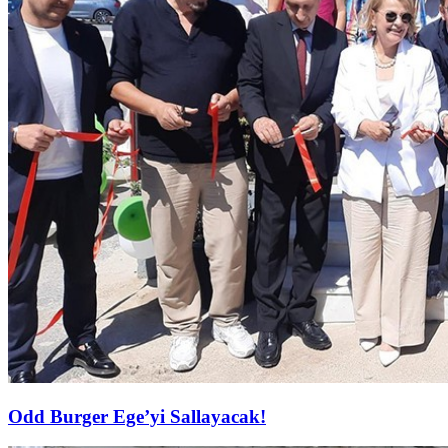
Odd Burger Ege’yi Sallayacak!