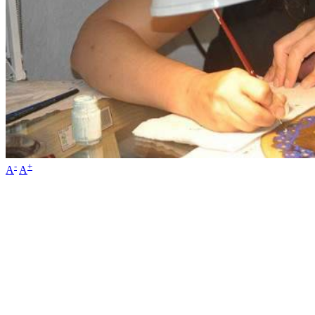
-
+
A
A