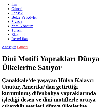
İlan
Güncel
Lapseki
Belde Ve Köyler
Siyaset
Yerel Yönetim
Turizm
Ekonomi
Resmî İlan
Anasayfa
Güncel
Dini Motifi Yaprakları Dünya
Ülkelerine Satıyor
Çanakkale’de yaşayan Hülya Kalaycı
Unutur, Amerika’dan getirttiği
kurutulmuş difenbahya yapraklarında
işlediği desen ve dini motiflerle ortaya
çıkardığı eserleri dünya ülkelerine