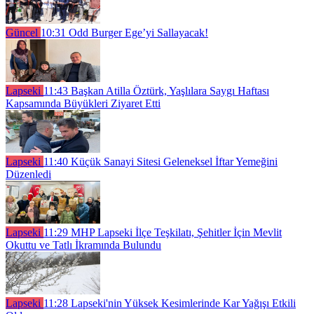
Güncel
10:31
Odd Burger Ege’yi Sallayacak!
Lapseki
11:43
Başkan Atilla Öztürk, Yaşlılara Saygı Haftası
Kapsamında Büyükleri Ziyaret Etti
Lapseki
11:40
Küçük Sanayi Sitesi Geleneksel İftar Yemeğini
Düzenledi
Lapseki
11:29
MHP Lapseki İlçe Teşkilatı, Şehitler İçin Mevlit
Okuttu ve Tatlı İkramında Bulundu
Lapseki
11:28
Lapseki'nin Yüksek Kesimlerinde Kar Yağışı Etkili