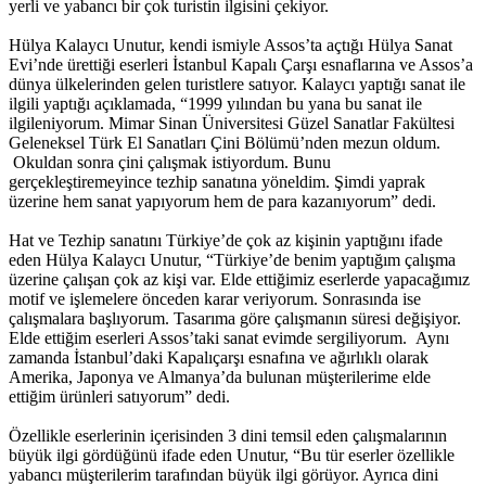
yerli ve yabancı bir çok turistin ilgisini çekiyor.
Hülya Kalaycı Unutur, kendi ismiyle Assos’ta açtığı Hülya Sanat
Evi’nde ürettiği eserleri İstanbul Kapalı Çarşı esnaflarına ve Assos’a
dünya ülkelerinden gelen turistlere satıyor. Kalaycı yaptığı sanat ile
ilgili yaptığı açıklamada, “1999 yılından bu yana bu sanat ile
ilgileniyorum. Mimar Sinan Üniversitesi Güzel Sanatlar Fakültesi
Geleneksel Türk El Sanatları Çini Bölümü’nden mezun oldum.
Okuldan sonra çini çalışmak istiyordum. Bunu
gerçekleştiremeyince tezhip sanatına yöneldim. Şimdi yaprak
üzerine hem sanat yapıyorum hem de para kazanıyorum” dedi.
Hat ve Tezhip sanatını Türkiye’de çok az kişinin yaptığını ifade
eden Hülya Kalaycı Unutur, “Türkiye’de benim yaptığım çalışma
üzerine çalışan çok az kişi var. Elde ettiğimiz eserlerde yapacağımız
motif ve işlemelere önceden karar veriyorum. Sonrasında ise
çalışmalara başlıyorum. Tasarıma göre çalışmanın süresi değişiyor.
Elde ettiğim eserleri Assos’taki sanat evimde sergiliyorum. Aynı
zamanda İstanbul’daki Kapalıçarşı esnafına ve ağırlıklı olarak
Amerika, Japonya ve Almanya’da bulunan müşterilerime elde
ettiğim ürünleri satıyorum” dedi.
Özellikle eserlerinin içerisinden 3 dini temsil eden çalışmalarının
büyük ilgi gördüğünü ifade eden Unutur, “Bu tür eserler özellikle
yabancı müşterilerim tarafından büyük ilgi görüyor. Ayrıca dini