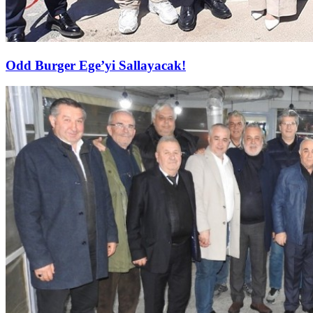
Odd Burger Ege’yi Sallayacak!