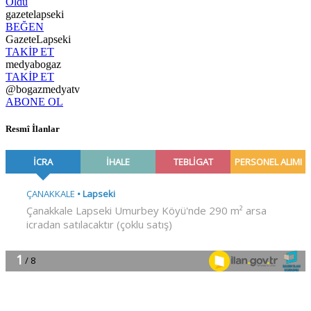
Oldu
gazetelapseki
BEĞEN
GazeteLapseki
TAKİP ET
medyabogaz
TAKİP ET
@bogazmedyatv
ABONE OL
Resmî İlanlar