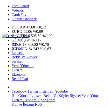
Foto Galeri
Videolar
Canlı Yayın
Günün Haberleri
DOLAR
47,68
%0,12
EURO
55,06
%0,09
G.ALTIN
6.505,50
%0,20
GÜMÜŞ
94
%0,17
İlan
IMKB
13.798,82
%0,70
Güncel
BITCOIN
64.243
%-0,67
Lapseki
Belde Ve Köyler
Siyaset
Yerel Yönetim
Turizm
Ekonomi
Resmî İlan
Facebook
Twitter
Instagram
Youtube
İlan
Güncel
Lapseki
Belde Ve Köyler
Siyaset
Yerel Yönetim
Turizm
Ekonomi
Spor
Tarım
Künye
İletişim
RSS