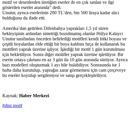
motif ve desenlerden üretiğim eserler de en çok satılan ve ilgi
gösterilen eserler arasında” dedi.
Unutur, ayrıca eserlerinin 200 TL’den, bin 500 liraya kadar alıcı
bulduğunu da ifade etti.
Amerika’dan getirilen Difenbahya yaprakları 1,5 yıl süren
bekleyişinin ardından simetriği bozulmamış olanlar Hülya Kalaycı
Unutur tarafından önceden belirlediği motifleri kendi bitki boyası ve
çeşitli boyalardan elde ettiği bir boya kalıbını fırça ile kullanarak bu
motifleri yaprak üzerine işliyor. İşlediği bir motif 1 gün kurutulması
için bekletiliyor. Sonra diğer motifler yaprak üzerine işletiliyor. Bir
eserin ortaya çıkması en az 3 gün ila 10 gün arasında sürüyor. Ayrıca
bazı modelleri oluşturmak 1 ayı bile bulabiliyor. Sonrasında ise 1
hafta daha kurutulup, yaprağın zarar görmemesi için cam çerçeveye
bu eserler koyulup sergileniyor ve satışı gerçekleştiriliyor.
Kaynak:
Haber Merkezi
#dini motif