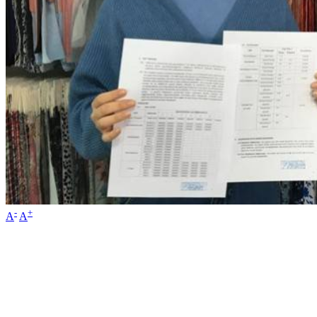
-
+
A
A