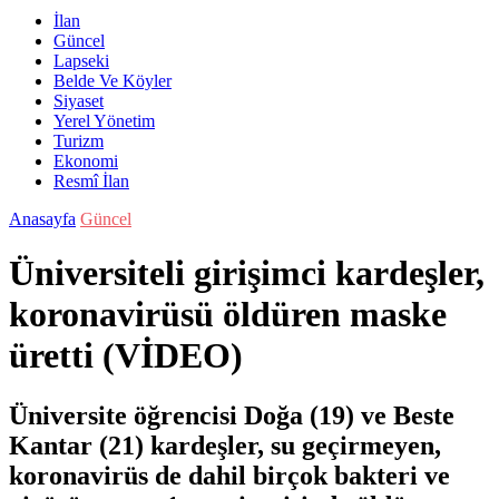
İlan
Güncel
Lapseki
Belde Ve Köyler
Siyaset
Yerel Yönetim
Turizm
Ekonomi
Resmî İlan
Anasayfa
Güncel
Üniversiteli girişimci kardeşler,
koronavirüsü öldüren maske
üretti (VİDEO)
Üniversite öğrencisi Doğa (19) ve Beste
Kantar (21) kardeşler, su geçirmeyen,
koronavirüs de dahil birçok bakteri ve