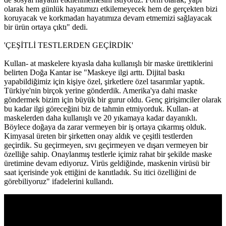
olarak hem günlük hayatımızı etkilemeyecek hem de gerçekten bizi
koruyacak ve korkmadan hayatımıza devam etmemizi sağlayacak
bir ürün ortaya çıktı" dedi.
'ÇEŞİTLİ TESTLERDEN GEÇİRDİK'
Kullan- at maskelere kıyasla daha kullanışlı bir maske ürettiklerini
belirten Doğa Kantar ise "Maskeye ilgi arttı. Dijital baskı
yapabildiğimiz için kişiye özel, şirketlere özel tasarımlar yaptık.
Türkiye'nin birçok yerine gönderdik. Amerika'ya dahi maske
göndermek bizim için büyük bir gurur oldu. Genç girişimciler olarak
bu kadar ilgi göreceğini biz de tahmin etmiyorduk. Kullan- at
maskelerden daha kullanışlı ve 20 yıkamaya kadar dayanıklı.
Böylece doğaya da zarar vermeyen bir iş ortaya çıkarmış olduk.
Kimyasal üreten bir şirketten onay aldık ve çeşitli testlerden
geçirdik. Su geçirmeyen, sıvı geçirmeyen ve dışarı vermeyen bir
özelliğe sahip. Onaylanmış testlerle içimiz rahat bir şekilde maske
üretimine devam ediyoruz. Virüs geldiğinde, maskenin virüsü bir
saat içerisinde yok ettiğini de kanıtladık. Su itici özelliğini de
görebiliyoruz" ifadelerini kullandı.