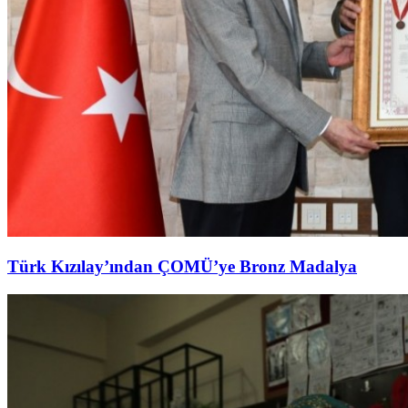
Türk Kızılay’ından ÇOMÜ’ye Bronz Madalya