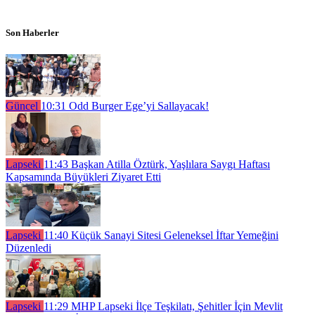
Son Haberler
Güncel
10:31
Odd Burger Ege’yi Sallayacak!
Lapseki
11:43
Başkan Atilla Öztürk, Yaşlılara Saygı Haftası
Kapsamında Büyükleri Ziyaret Etti
Lapseki
11:40
Küçük Sanayi Sitesi Geleneksel İftar Yemeğini
Düzenledi
Lapseki
11:29
MHP Lapseki İlçe Teşkilatı, Şehitler İçin Mevlit