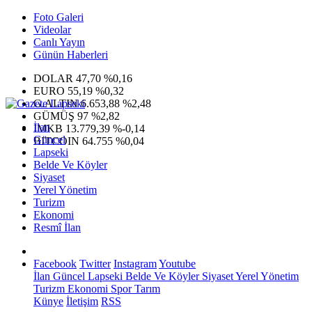
Foto Galeri
Videolar
Canlı Yayın
Günün Haberleri
DOLAR
47,70
%0,16
EURO
55,19
%0,32
G.ALTIN
6.653,88
%2,48
GÜMÜŞ
97
%2,82
İlan
IMKB
13.779,39
%-0,14
Güncel
BITCOIN
64.755
%0,04
Lapseki
Belde Ve Köyler
Siyaset
Yerel Yönetim
Turizm
Ekonomi
Resmî İlan
Facebook
Twitter
Instagram
Youtube
İlan
Güncel
Lapseki
Belde Ve Köyler
Siyaset
Yerel Yönetim
Turizm
Ekonomi
Spor
Tarım
Künye
İletişim
RSS