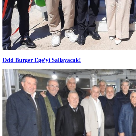
Odd Burger Ege’yi Sallayacak!