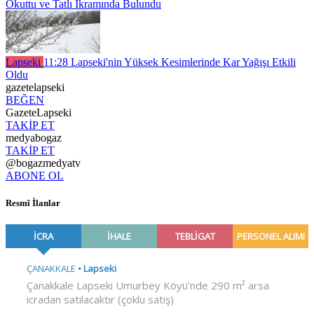
Okuttu ve Tatlı İkramında Bulundu
Lapseki
11:28
Lapseki'nin Yüksek Kesimlerinde Kar Yağışı Etkili
Oldu
gazetelapseki
BEĞEN
GazeteLapseki
TAKİP ET
medyabogaz
TAKİP ET
@bogazmedyatv
ABONE OL
Resmî İlanlar