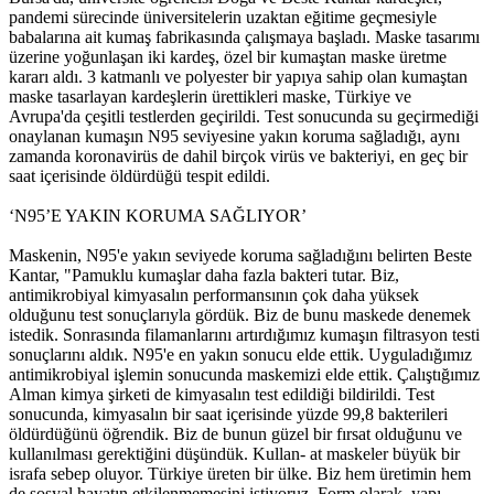
pandemi sürecinde üniversitelerin uzaktan eğitime geçmesiyle
babalarına ait kumaş fabrikasında çalışmaya başladı. Maske tasarımı
üzerine yoğunlaşan iki kardeş, özel bir kumaştan maske üretme
kararı aldı. 3 katmanlı ve polyester bir yapıya sahip olan kumaştan
maske tasarlayan kardeşlerin ürettikleri maske, Türkiye ve
Avrupa'da çeşitli testlerden geçirildi. Test sonucunda su geçirmediği
onaylanan kumaşın N95 seviyesine yakın koruma sağladığı, aynı
zamanda koronavirüs de dahil birçok virüs ve bakteriyi, en geç bir
saat içerisinde öldürdüğü tespit edildi.
‘N95’E YAKIN KORUMA SAĞLIYOR’
Maskenin, N95'e yakın seviyede koruma sağladığını belirten Beste
Kantar, "Pamuklu kumaşlar daha fazla bakteri tutar. Biz,
antimikrobiyal kimyasalın performansının çok daha yüksek
olduğunu test sonuçlarıyla gördük. Biz de bunu maskede denemek
istedik. Sonrasında filamanlarını artırdığımız kumaşın filtrasyon testi
sonuçlarını aldık. N95'e en yakın sonucu elde ettik. Uyguladığımız
antimikrobiyal işlemin sonucunda maskemizi elde ettik. Çalıştığımız
Alman kimya şirketi de kimyasalın test edildiği bildirildi. Test
sonucunda, kimyasalın bir saat içerisinde yüzde 99,8 bakterileri
öldürdüğünü öğrendik. Biz de bunun güzel bir fırsat olduğunu ve
kullanılması gerektiğini düşündük. Kullan- at maskeler büyük bir
israfa sebep oluyor. Türkiye üreten bir ülke. Biz hem üretimin hem
de sosyal hayatın etkilenmemesini istiyoruz. Form olarak, yapı