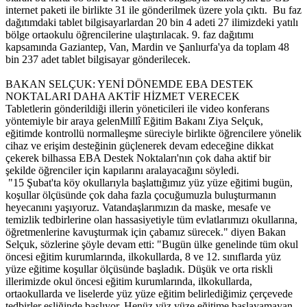
internet paketi ile birlikte 31 ile gönderilmek üzere yola çıktı. Bu faz
dağıtımdaki tablet bilgisayarlardan 20 bin 4 adeti 27 ilimizdeki yatılı
bölge ortaokulu öğrencilerine ulaştırılacak. 9. faz dağıtımı
kapsamında Gaziantep, Van, Mardin ve Şanlıurfa'ya da toplam 48
bin 237 adet tablet bilgisayar gönderilecek.
BAKAN SELÇUK: YENİ DÖNEMDE EBA DESTEK
NOKTALARI DAHA AKTİF HİZMET VERECEK
Tabletlerin gönderildiği illerin yöneticileri ile video konferans
yöntemiyle bir araya gelenMillî Eğitim Bakanı Ziya Selçuk,
eğitimde kontrollü normalleşme süreciyle birlikte öğrencilere yönelik
cihaz ve erişim desteğinin güçlenerek devam edeceğine dikkat
çekerek bilhassa EBA Destek Noktaları'nın çok daha aktif bir
şekilde öğrenciler için kapılarını aralayacağını söyledi.
"15 Şubat'ta köy okullarıyla başlattığımız yüz yüze eğitimi bugün,
koşullar ölçüsünde çok daha fazla çocuğumuzla buluşturmanın
heyecanını yaşıyoruz. Vatandaşlarımızın da maske, mesafe ve
temizlik tedbirlerine olan hassasiyetiyle tüm evlatlarımızı okullarına,
öğretmenlerine kavuşturmak için çabamız sürecek." diyen Bakan
Selçuk, sözlerine şöyle devam etti: "Bugün ülke genelinde tüm okul
öncesi eğitim kurumlarında, ilkokullarda, 8 ve 12. sınıflarda yüz
yüze eğitime koşullar ölçüsünde başladık. Düşük ve orta riskli
illerimizde okul öncesi eğitim kurumlarında, ilkokullarda,
ortaokullarda ve liselerde yüz yüze eğitim belirlediğimiz çerçevede
tedbirler eşliğinde başlıyor. Henüz yüz yüze eğitime başlayamayan