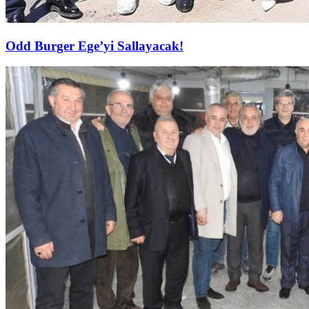
Odd Burger Ege’yi Sallayacak!