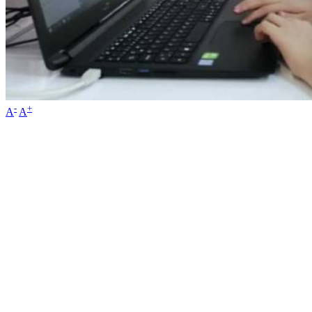
-
+
A
A