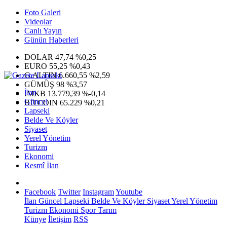
Foto Galeri
Videolar
Canlı Yayın
Günün Haberleri
DOLAR
47,74
%0,25
EURO
55,25
%0,43
G.ALTIN
6.660,55
%2,59
GÜMÜŞ
98
%3,57
İlan
IMKB
13.779,39
%-0,14
Güncel
BITCOIN
65.229
%0,21
Lapseki
Belde Ve Köyler
Siyaset
Yerel Yönetim
Turizm
Ekonomi
Resmî İlan
Facebook
Twitter
Instagram
Youtube
İlan
Güncel
Lapseki
Belde Ve Köyler
Siyaset
Yerel Yönetim
Turizm
Ekonomi
Spor
Tarım
Künye
İletişim
RSS