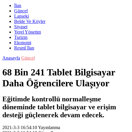
İlan
Güncel
Lapseki
Belde Ve Köyler
Siyaset
Yerel Yönetim
Turizm
Ekonomi
Resmî İlan
Anasayfa
Güncel
68 Bin 241 Tablet Bilgisayar
Daha Öğrencilere Ulaşıyor
Eğitimde kontrollü normalleşme
döneminde tablet bilgisayar ve erişim
desteği güçlenerek devam edecek.
2021-3-3 16:54:10
Yayınlanma