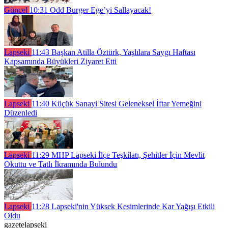
Güncel
10:31
Odd Burger Ege’yi Sallayacak!
Lapseki
11:43
Başkan Atilla Öztürk, Yaşlılara Saygı Haftası
Kapsamında Büyükleri Ziyaret Etti
Lapseki
11:40
Küçük Sanayi Sitesi Geleneksel İftar Yemeğini
Düzenledi
Lapseki
11:29
MHP Lapseki İlçe Teşkilatı, Şehitler İçin Mevlit
Okuttu ve Tatlı İkramında Bulundu
Lapseki
11:28
Lapseki'nin Yüksek Kesimlerinde Kar Yağışı Etkili
Oldu
gazetelapseki