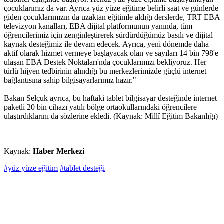
çocuklarımız da var. Ayrıca yüz yüze eğitime belirli saat ve günlerde
giden çocuklarımızın da uzaktan eğitimle aldığı derslerde, TRT EBA
televizyon kanalları, EBA dijital platformunun yanında, tüm
öğrencilerimiz için zenginleştirerek sürdürdüğümüz basılı ve dijital
kaynak desteğimiz ile devam edecek. Ayrıca, yeni dönemde daha
aktif olarak hizmet vermeye başlayacak olan ve sayıları 14 bin 798'e
ulaşan EBA Destek Noktaları'nda çocuklarımızı bekliyoruz. Her
türlü hijyen tedbirinin alındığı bu merkezlerimizde güçlü internet
bağlantısına sahip bilgisayarlarımız hazır."
Bakan Selçuk ayrıca, bu haftaki tablet bilgisayar desteğinde internet
paketli 20 bin cihazı yatılı bölge ortaokullarındaki öğrencilere
ulaştırdıklarını da sözlerine ekledi. (Kaynak: Millî Eğitim Bakanlığı)
Kaynak:
Haber Merkezi
#yüz yüze eğitim
#tablet desteği