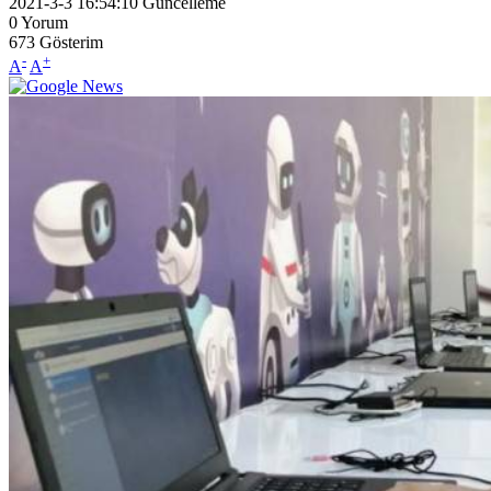
2021-3-3 16:54:10
Güncelleme
0
Yorum
673
Gösterim
-
+
A
A