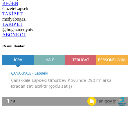
BEĞEN
GazeteLapseki
TAKİP ET
medyabogaz
TAKİP ET
@bogazmedyatv
ABONE OL
Resmî İlanlar