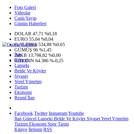
Foto Galeri
Videolar
Canlı Yayın
Günün Haberleri
DOLAR
47,71
%0,18
EURO
55,04
%0,04
G.ALTIN
6.534,88
%0,65
GÜMÜŞ
96
%1,45
İlan
IMKB
13.798,82
%0,00
Güncel
BITCOIN
64.386
%-0,25
Lapseki
Belde Ve Köyler
Siyaset
Yerel Yönetim
Turizm
Ekonomi
Resmî İlan
Facebook
Twitter
Instagram
Youtube
İlan
Güncel
Lapseki
Belde Ve Köyler
Siyaset
Yerel Yönetim
Turizm
Ekonomi
Spor
Tarım
Künye
İletişim
RSS