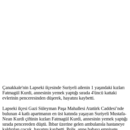
Çanakkale'nin Lapseki ilçesinde Suriyeli ailenin 1 yaşındaki kızları
Fatmagül Kurdi, annesinin yemek yaptığı sırada 4'üncü kattaki
evlerinin penceresinden düşerek, hayatını kaybetti.
Lapseki ilçesi Gazi Süleyman Paşa Mahallesi Atatürk Caddesi’nde
bulunan 4 katlı apartmanın en üst katında yaşayan Suriyeli Mustafa-
Nean Kurdi çiftinin kızları Fatmagül Kurdi, annesinin yemek yaptığı
sırada pencereden düştü. İhbar üzerine gelen ambulansla hastaneye
kaldırılan çocuk, hayatını kaybetti. Polis, anne babayı emniyete