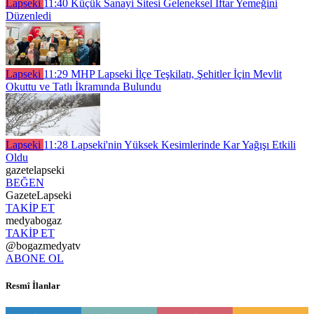
Lapseki
11:40
Küçük Sanayi Sitesi Geleneksel İftar Yemeğini
Düzenledi
Lapseki
11:29
MHP Lapseki İlçe Teşkilatı, Şehitler İçin Mevlit
Okuttu ve Tatlı İkramında Bulundu
Lapseki
11:28
Lapseki'nin Yüksek Kesimlerinde Kar Yağışı Etkili
Oldu
gazetelapseki
BEĞEN
GazeteLapseki
TAKİP ET
medyabogaz
TAKİP ET
@bogazmedyatv
ABONE OL
Resmî İlanlar