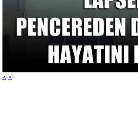
-
+
A
A