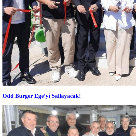
Odd Burger Ege’yi Sallayacak!