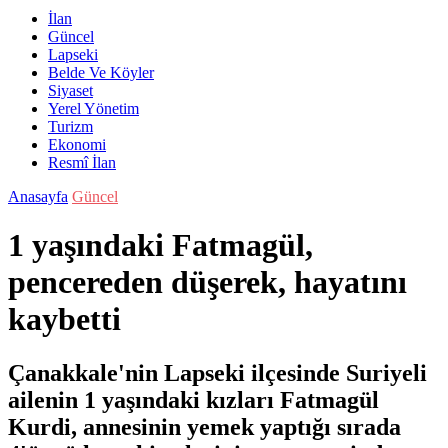
İlan
Güncel
Lapseki
Belde Ve Köyler
Siyaset
Yerel Yönetim
Turizm
Ekonomi
Resmî İlan
Anasayfa
Güncel
1 yaşındaki Fatmagül,
pencereden düşerek, hayatını
kaybetti
Çanakkale'nin Lapseki ilçesinde Suriyeli
ailenin 1 yaşındaki kızları Fatmagül
Kurdi, annesinin yemek yaptığı sırada