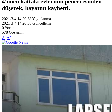
4'üncü kattaki evlerinin penceresinden
düşerek, hayatını kaybetti.
2021-3-4 14:20:38
Yayınlanma
2021-3-4 14:20:38
Güncelleme
0
Yorum
578
Gösterim
-
+
A
A