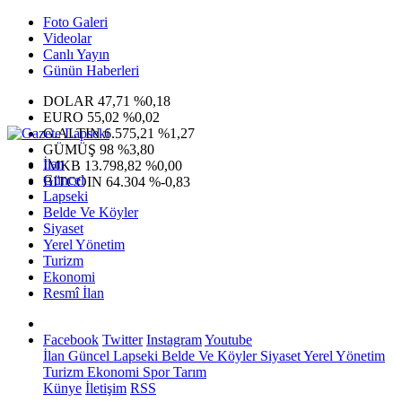
Foto Galeri
Videolar
Canlı Yayın
Günün Haberleri
DOLAR
47,71
%0,18
EURO
55,02
%0,02
G.ALTIN
6.575,21
%1,27
GÜMÜŞ
98
%3,80
İlan
IMKB
13.798,82
%0,00
Güncel
BITCOIN
64.304
%-0,83
Lapseki
Belde Ve Köyler
Siyaset
Yerel Yönetim
Turizm
Ekonomi
Resmî İlan
Facebook
Twitter
Instagram
Youtube
İlan
Güncel
Lapseki
Belde Ve Köyler
Siyaset
Yerel Yönetim
Turizm
Ekonomi
Spor
Tarım
Künye
İletişim
RSS