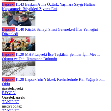
Lapseki
11:43
Başkan Atilla Öztürk, Yaşlılara Saygı Haftası
Kapsamında Büyükleri Ziyaret Etti
Lapseki
11:40
Küçük Sanayi Sitesi Geleneksel İftar Yemeğini
Düzenledi
Lapseki
11:29
MHP Lapseki İlçe Teşkilatı, Şehitler İçin Mevlit
Okuttu ve Tatlı İkramında Bulundu
Lapseki
11:28
Lapseki'nin Yüksek Kesimlerinde Kar Yağışı Etkili
Oldu
gazetelapseki
BEĞEN
GazeteLapseki
TAKİP ET
medyabogaz
TAKİP ET