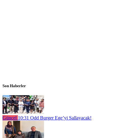
Son Haberler
Güncel
10:31
Odd Burger Ege’yi Sallayacak!