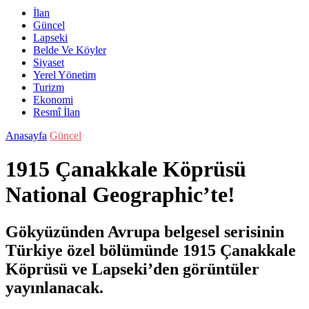
İlan
Güncel
Lapseki
Belde Ve Köyler
Siyaset
Yerel Yönetim
Turizm
Ekonomi
Resmî İlan
Anasayfa
Güncel
1915 Çanakkale Köprüsü
National Geographic’te!
Gökyüzünden Avrupa belgesel serisinin
Türkiye özel bölümünde 1915 Çanakkale
Köprüsü ve Lapseki’den görüntüler
yayınlanacak.