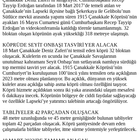
Tayyip Erdoğan tarafından 18 Mart 2017’de temeli atılan ve
Çanakkale’nin Lapseki ilçesine bağlı Şekerkaya ile Gelibolu’nun
Sütlüce mevkii arasında yapımı süren 1915 Çanakkale Köprüsü’nün
ayakları 16 Mayıs Cumartesi günü Cumhurbaşkanı Recep Tayyip
Erdoğan’ın videokonferansla katıldığı törenle tamamlanmıştı. 32
bloktan oluşan köprünün ayak yüksekliği 318 metreye ulaşmıştı.
KÖPRÜDE SEYİT ONBAŞI TASVİRİ YER ALACAK
18 Mart Çanakkale Deniz Zaferi’ni temsil eden köprü 32 bloktan
oluşacak. Kulelerin en ucunda ise Çanakkale Savaşlarının
unutulmaz kahramanı Seyit Onbaşı’nın sırtlayarak namluya sürdüğü
top mermisi tasviri yer alacak. 1915 Çanakkale Köprüsü’nün
Cumhuriyet’in kuruluşunun 100’üncü yılını temsilen orta açıklığının
2023 metre olması planlanıyor. Bu açıklık, dünyanın en yüksek
kuleler arası açıklığa sahip asma köprü olması özelliğini taşıyor.
Köprü hizmete açıldıktan sonra iki yaka arasındaki ulaşım mesafesi
6 dakikaya inecek. Köprünün bölgeye de ciddi faydalar sağlayacağı
ve özellikle Lapseki’ye yatırımcı talebinin artacağı öngörülüyor.
TABLİYELER 42 PARÇADAN OLUŞACAK
48 metre uzunluğunda ve 45 metre genişliğinde bulunan tabliyeler
toplam 42 parçadan oluşacak. Köprü şantiyesinde devam eden
çalışmalarla birlikte tabliyeler, itme sürme yöntemiyle yerleştirilecek.