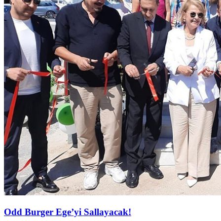
Odd Burger Ege’yi Sallayacak!