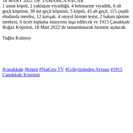
18 MART 2022’DE TAMAMLANACAK
1 asma köprü, 2 yaklaşım viyadüğü, 4 betonarme viyadük, 6 alt
geçit köprüsü, 38 üst geçit köprüsü, 5 köprü, 43 alt geçit, 115 çeşitli
ebatlarda menfez, 12 kavşak, 4 otoyol hizmet tesisi, 2 bakım işletme
merkezi, 6 ücret toplama istasyonu inşa edilecek ve 1915 Çanakkale
Boğaz Köprüsü, 18 Mart 2022’de tamamlanarak hizmete açılacak.
Tuğba Kulasoy
#çanakkale
#köprü
#NatGeo TV
#Gökyüzünden Avrupa
#1915
Çanakkale Köprüsü