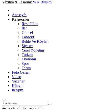
Yazılım & Tasarım:
WK Bilişim
Anasayfa
Kategoriler
Resmî İlan
İlan
Güncel
Lapseki
Belde Ve Köyler
Siyaset
Yerel Yönetim
Turizm
Ekonomi
Spor
Tarım
Foto Galeri
Video
Yazarlar
Künye
İletişim
Aramak için bir kelime yazınız.