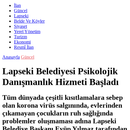
İlan
Güncel
Lapseki
Belde Ve Köyler
Siyaset
Yerel Yönetim
Turizm
Ekonomi
Resmî İlan
Anasayfa
Güncel
Lapseki Belediyesi Psikolojik
Danışmanlık Hizmeti Başladı
Tüm dünyada çeşitli kısıtlamalara sebep
olan korona virüs salgınında, evlerinden
çıkamayan çocukların ruh sağlığında
problemler oluşmaması adına Lapseki
Belediye Başkanı Eyüp Yılmaz tarafından