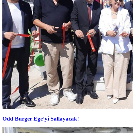
Odd Burger Ege’yi Sallayacak!