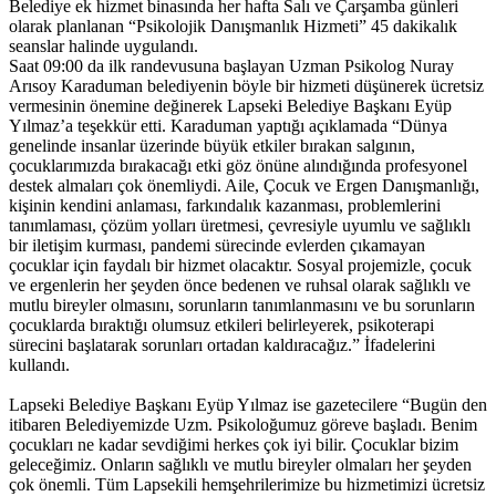
Belediye ek hizmet binasında her hafta Salı ve Çarşamba günleri
olarak planlanan “Psikolojik Danışmanlık Hizmeti” 45 dakikalık
seanslar halinde uygulandı.
Saat 09:00 da ilk randevusuna başlayan Uzman Psikolog Nuray
Arısoy Karaduman belediyenin böyle bir hizmeti düşünerek ücretsiz
vermesinin önemine değinerek Lapseki Belediye Başkanı Eyüp
Yılmaz’a teşekkür etti. Karaduman yaptığı açıklamada “Dünya
genelinde insanlar üzerinde büyük etkiler bırakan salgının,
çocuklarımızda bırakacağı etki göz önüne alındığında profesyonel
destek almaları çok önemliydi. Aile, Çocuk ve Ergen Danışmanlığı,
kişinin kendini anlaması, farkındalık kazanması, problemlerini
tanımlaması, çözüm yolları üretmesi, çevresiyle uyumlu ve sağlıklı
bir iletişim kurması, pandemi sürecinde evlerden çıkamayan
çocuklar için faydalı bir hizmet olacaktır. Sosyal projemizle, çocuk
ve ergenlerin her şeyden önce bedenen ve ruhsal olarak sağlıklı ve
mutlu bireyler olmasını, sorunların tanımlanmasını ve bu sorunların
çocuklarda bıraktığı olumsuz etkileri belirleyerek, psikoterapi
sürecini başlatarak sorunları ortadan kaldıracağız.” İfadelerini
kullandı.
Lapseki Belediye Başkanı Eyüp Yılmaz ise gazetecilere “Bugün den
itibaren Belediyemizde Uzm. Psikoloğumuz göreve başladı. Benim
çocukları ne kadar sevdiğimi herkes çok iyi bilir. Çocuklar bizim
geleceğimiz. Onların sağlıklı ve mutlu bireyler olmaları her şeyden
çok önemli. Tüm Lapsekili hemşehrilerimize bu hizmetimizi ücretsiz