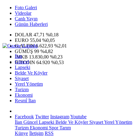
Foto Galeri
Videolar
Canlı Yayın
Günün Haberleri
DOLAR
47,71
%0,18
EURO
55,04
%0,05
G.ALTIN
6.622,93
%2,01
GÜMÜŞ
99
%4,82
İlan
IMKB
13.830,00
%0,23
Güncel
BITCOIN
64.920
%0,53
Lapseki
Belde Ve Köyler
Siyaset
Yerel Yönetim
Turizm
Ekonomi
Resmî İlan
Facebook
Twitter
Instagram
Youtube
İlan
Güncel
Lapseki
Belde Ve Köyler
Siyaset
Yerel Yönetim
Turizm
Ekonomi
Spor
Tarım
Künye
İletişim
RSS