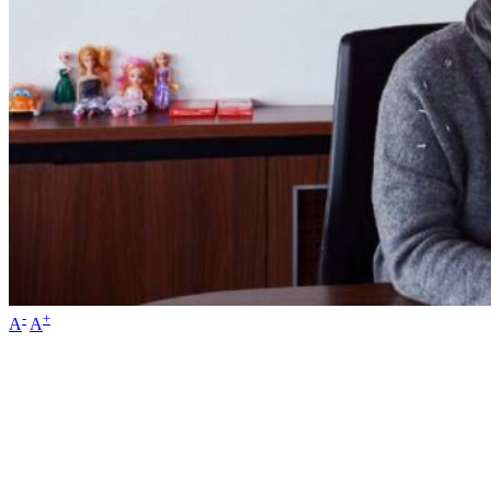
-
+
A
A