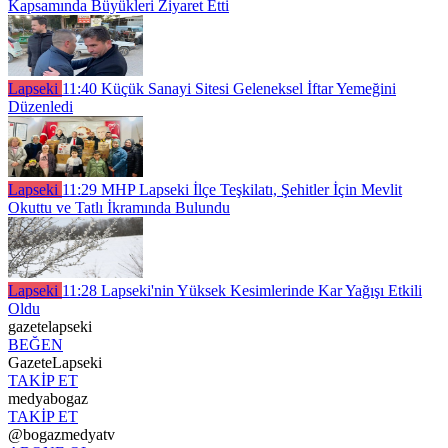
Kapsamında Büyükleri Ziyaret Etti
Lapseki
11:40
Küçük Sanayi Sitesi Geleneksel İftar Yemeğini
Düzenledi
Lapseki
11:29
MHP Lapseki İlçe Teşkilatı, Şehitler İçin Mevlit
Okuttu ve Tatlı İkramında Bulundu
Lapseki
11:28
Lapseki'nin Yüksek Kesimlerinde Kar Yağışı Etkili
Oldu
gazetelapseki
BEĞEN
GazeteLapseki
TAKİP ET
medyabogaz
TAKİP ET
@bogazmedyatv