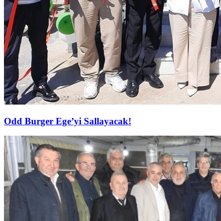
Odd Burger Ege’yi Sallayacak!