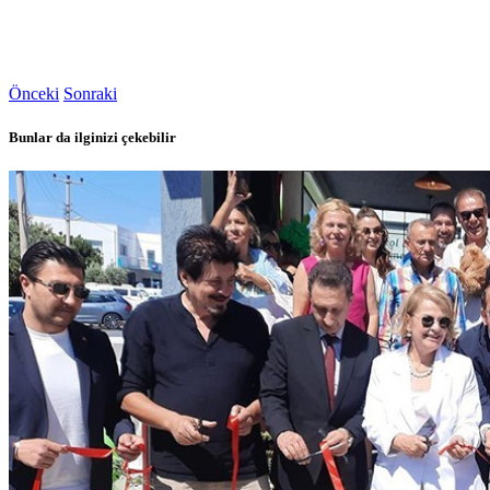
Önceki
Sonraki
Bunlar da ilginizi çekebilir