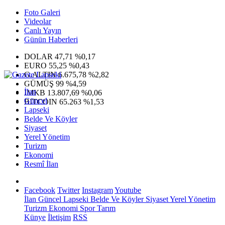
Foto Galeri
Videolar
Canlı Yayın
Günün Haberleri
DOLAR
47,71
%0,17
EURO
55,25
%0,43
G.ALTIN
6.675,78
%2,82
GÜMÜŞ
99
%4,59
İlan
IMKB
13.807,69
%0,06
Güncel
BITCOIN
65.263
%1,53
Lapseki
Belde Ve Köyler
Siyaset
Yerel Yönetim
Turizm
Ekonomi
Resmî İlan
Facebook
Twitter
Instagram
Youtube
İlan
Güncel
Lapseki
Belde Ve Köyler
Siyaset
Yerel Yönetim
Turizm
Ekonomi
Spor
Tarım
Künye
İletişim
RSS