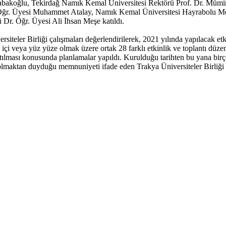
 Tabakoğlu, Tekirdağ Namık Kemal Üniversitesi Rektörü Prof. Dr. Mümi
. Öğr. Üyesi Muhammet Atalay, Namık Kemal Üniversitesi Hayrabolu M
r. Öğr. Üyesi Ali İhsan Meşe katıldı.
siteler Birliği çalışmaları değerlendirilerek, 2021 yılında yapılacak et
m içi veya yüz yüze olmak üzere ortak 28 farklı etkinlik ve toplantı düze
tılması konusunda planlamalar yapıldı. Kurulduğu tarihten bu yana birçok
i olmaktan duyduğu memnuniyeti ifade eden Trakya Üniversiteler Birliği 