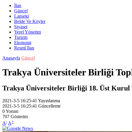
İlan
Güncel
Lapseki
Belde Ve Köyler
Siyaset
Yerel Yönetim
Turizm
Ekonomi
Resmî İlan
Anasayfa
Güncel
Trakya Üniversiteler Birliği Top
Trakya Üniversiteler Birliği 18. Üst Kurul 
2021-3-5 16:25:41
Yayınlanma
2021-3-5 16:25:41
Güncelleme
0
Yorum
707
Gösterim
-
+
A
A