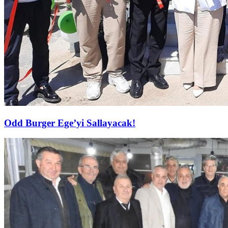
Odd Burger Ege’yi Sallayacak!