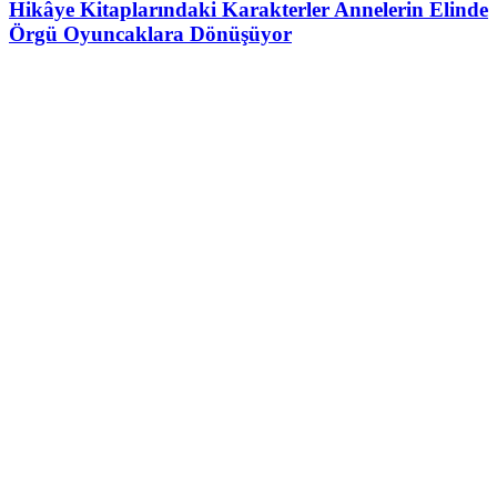
Hikâye Kitaplarındaki Karakterler Annelerin Elinde
Örgü Oyuncaklara Dönüşüyor