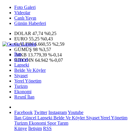
Foto Galeri
Videolar
Canlı Yayın
Günün Haberleri
DOLAR
47,74
%0,25
EURO
55,25
%0,43
G.ALTIN
6.660,55
%2,59
GÜMÜŞ
98
%3,57
İlan
IMKB
13.779,39
%-0,14
Güncel
BITCOIN
64.942
%-0,07
Lapseki
Belde Ve Köyler
Siyaset
Yerel Yönetim
Turizm
Ekonomi
Resmî İlan
Facebook
Twitter
Instagram
Youtube
İlan
Güncel
Lapseki
Belde Ve Köyler
Siyaset
Yerel Yönetim
Turizm
Ekonomi
Spor
Tarım
Künye
İletişim
RSS