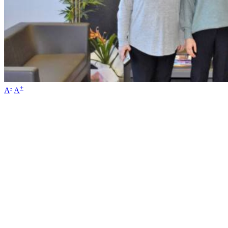
-
+
A
A