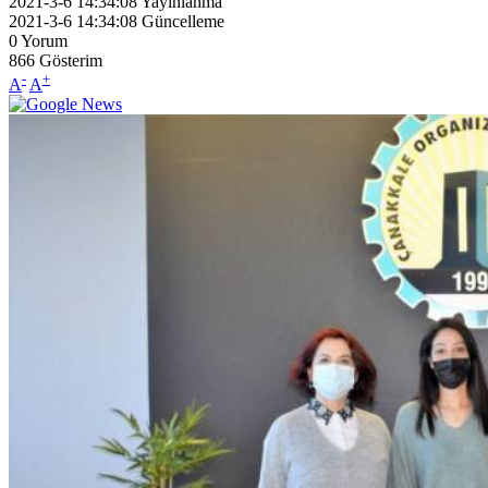
2021-3-6 14:34:08
Yayınlanma
2021-3-6 14:34:08
Güncelleme
0
Yorum
866
Gösterim
-
+
A
A