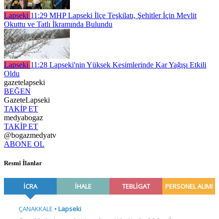
Lapseki
11:29
MHP Lapseki İlçe Teşkilatı, Şehitler İçin Mevlit
Okuttu ve Tatlı İkramında Bulundu
Lapseki
11:28
Lapseki'nin Yüksek Kesimlerinde Kar Yağışı Etkili
Oldu
gazetelapseki
BEĞEN
GazeteLapseki
TAKİP ET
medyabogaz
TAKİP ET
@bogazmedyatv
ABONE OL
Resmî İlanlar