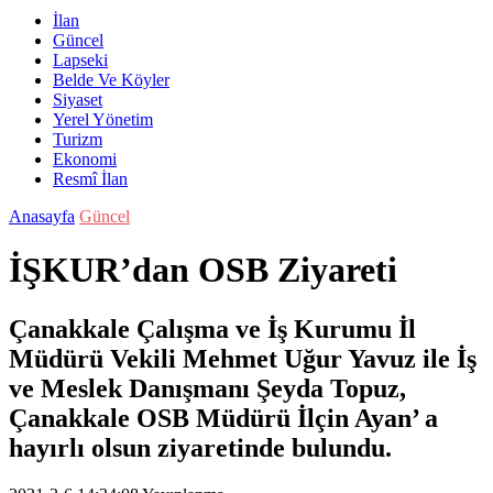
İlan
Güncel
Lapseki
Belde Ve Köyler
Siyaset
Yerel Yönetim
Turizm
Ekonomi
Resmî İlan
Anasayfa
Güncel
İŞKUR’dan OSB Ziyareti
Çanakkale Çalışma ve İş Kurumu İl
Müdürü Vekili Mehmet Uğur Yavuz ile İş
ve Meslek Danışmanı Şeyda Topuz,
Çanakkale OSB Müdürü İlçin Ayan’ a
hayırlı olsun ziyaretinde bulundu.