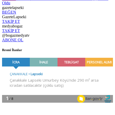
Oldu
gazetelapseki
BEĞEN
GazeteLapseki
TAKİP ET
medyabogaz
TAKİP ET
@bogazmedyatv
ABONE OL
Resmî İlanlar