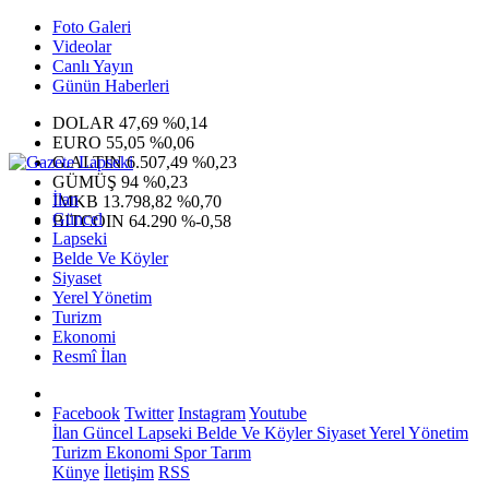
Foto Galeri
Videolar
Canlı Yayın
Günün Haberleri
DOLAR
47,69
%0,14
EURO
55,05
%0,06
G.ALTIN
6.507,49
%0,23
GÜMÜŞ
94
%0,23
İlan
IMKB
13.798,82
%0,70
Güncel
BITCOIN
64.290
%-0,58
Lapseki
Belde Ve Köyler
Siyaset
Yerel Yönetim
Turizm
Ekonomi
Resmî İlan
Facebook
Twitter
Instagram
Youtube
İlan
Güncel
Lapseki
Belde Ve Köyler
Siyaset
Yerel Yönetim
Turizm
Ekonomi
Spor
Tarım
Künye
İletişim
RSS