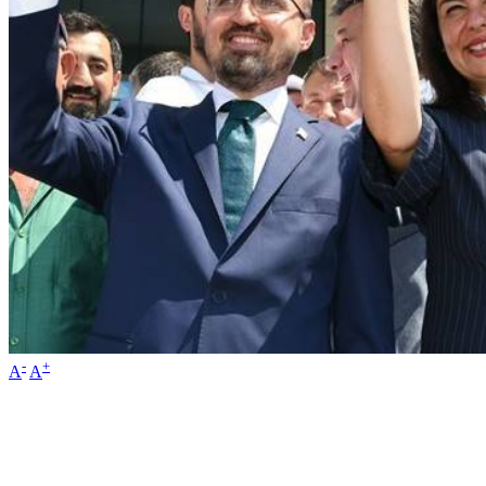
-
+
A
A