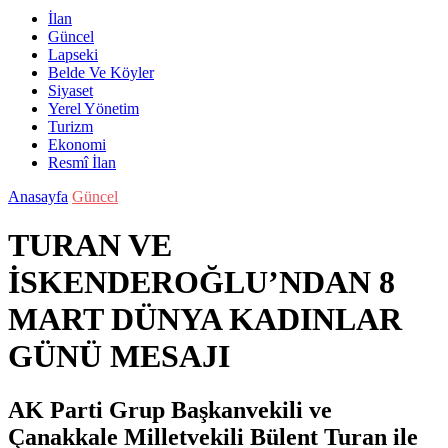
İlan
Güncel
Lapseki
Belde Ve Köyler
Siyaset
Yerel Yönetim
Turizm
Ekonomi
Resmî İlan
Anasayfa
Güncel
TURAN VE
İSKENDEROĞLU’NDAN 8
MART DÜNYA KADINLAR
GÜNÜ MESAJI
AK Parti Grup Başkanvekili ve
Çanakkale Milletvekili Bülent Turan ile