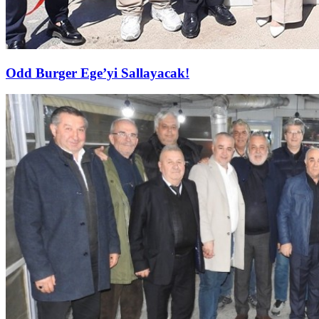
Odd Burger Ege’yi Sallayacak!