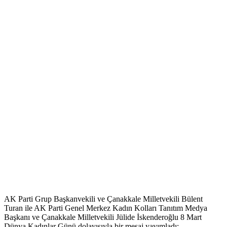
AK Parti Grup Başkanvekili ve Çanakkale Milletvekili Bülent
Turan ile AK Parti Genel Merkez Kadın Kolları Tanıtım Medya
Başkanı ve Çanakkale Milletvekili Jülide İskenderoğlu 8 Mart
Dünya Kadınlar Günü dolayısıyla bir mesaj yayımladı: