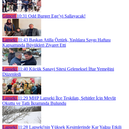
Güncel
10:31
Odd Burger Ege’yi Sallayacak!
Lapseki
11:43
Başkan Atilla Öztürk, Yaşlılara Saygı Haftası
Kapsamında Büyükleri Ziyaret Etti
Lapseki
11:40
Küçük Sanayi Sitesi Geleneksel İftar Yemeğini
Düzenledi
Lapseki
11:29
MHP Lapseki İlçe Teşkilatı, Şehitler İçin Mevlit
Okuttu ve Tatlı İkramında Bulundu
Lapseki
11:28
Lapseki'nin Yüksek Kesimlerinde Kar Yağışı Etkili