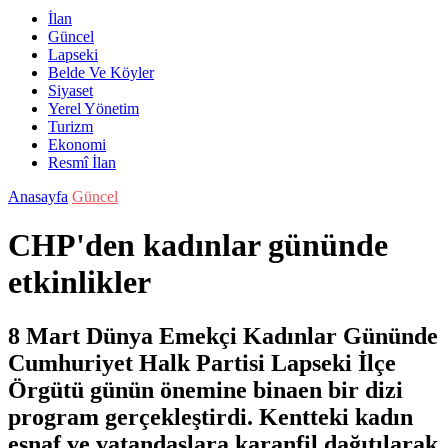
İlan
Güncel
Lapseki
Belde Ve Köyler
Siyaset
Yerel Yönetim
Turizm
Ekonomi
Resmî İlan
Anasayfa
Güncel
CHP'den kadınlar gününde
etkinlikler
8 Mart Dünya Emekçi Kadınlar Gününde
Cumhuriyet Halk Partisi Lapseki İlçe
Örgütü günün önemine binaen bir dizi
program gerçekleştirdi. Kentteki kadın
esnaf ve vatandaşlara karanfil dağıtılarak