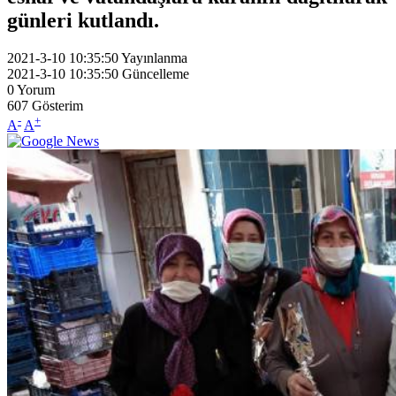
günleri kutlandı.
2021-3-10 10:35:50
Yayınlanma
2021-3-10 10:35:50
Güncelleme
0
Yorum
607
Gösterim
-
+
A
A