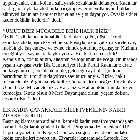
uygulayanlar, elini kolunu sallayarak sokaklarda dolanıyor. Kadınlar,
saldırganlarıyla karakollarda barıştırıp evlerine yollanıyor. İktidar
zihniyeti kadınlara itaat et rahat et anlayışını dayatıyor. Oysaki şiddet
kader değildir, kederdir” dedi.
‘’UMUT BİZİZ MÜCADELE BİZİZ HALK BİZİZ’’
Özdil, “İstihdamda tutunabilen kadınların çoğu, düşük ücretle,
sendikasızlıkla, işini kaybetme korkusuyla, uzun çalışma süreleriyle,
mobbingle baş etmeye ve evine ekmek götürmeye çalışıyor. Kadının
emeğini yok sayanlara haykırıyoruz: Her kadın emekçidir!
Kendisinin, çocuklarının, ailesinin ve toplumun geleceği için insanca
yaşam kavgası verir. Biz Cumhuriyet Halk Partili Kadınlar olarak;
bu kavganın da, bu taleplerin de, geleceğin aydınlık günlerini
barındıran bu umudun da yılmaz savunucularıyız. Bizler, haklı
mücadelemizi örgütleyerek tarihe yön verenler olacağız. Emek biziz.
Umut biziz. Mücadele biziz. Halk biziz. Halkın iktidarını da bizler
kuracağız. Kutlu olsun 8 Mart! Dayanışma olsun, yaşam dolsun,
cesaret olsun’’ dedi.
İLK KADIN ÇANAKKALE MİLLETVEKİLİNİN KABRİ
ZİYARET EDİLDİ
Basın açıklamasının ardından, kentteki kadın esnaf ve vatandaşlara
karanfil dağıtılarak günleri kutlandı. Programa devam eden CHP
Lapseki yönetimleri Kepez Çetinkaya soğuk hava deposundaki
kadın emekçileri ziyaret etti. Ziyaretler kapsamında Lapseki İlçe