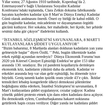
Yıllar sonra; 27 Ağustos 1910 tarihinde, Kopenhag’da 2.
Enternasyonel’e bağlı Uluslararası Sosyalist Kadınlar
Konferansı’ndaki toplantıda, Clara Zetkin dokuma fabrikasında
hayatını kaybeden kadınlar için 8 Mart’ın Dünya Emekçi Kadınlar
Günü olarak anılmasını önerdi. Öneri oy birliği ile kabul edildi. O
gün bugündür kadınlar, mücadelenin ve dayanışmanın örgütlü
gücünü kutluyor. Her sokakta, her mahallede, her ilçede, her şehirde
sesimiz daha gür çıkıyor” ifadelerini kullandı.
‘’İSTANBUL SÖZLEŞMESİ’Nİ SAVUNANLARA, 8 MART’I
KUTLAYANLARA ŞİDDET UYGULANIYOR’’
“Bizim baharımız, 8 Martlarda alanları dolduran kadınların yan yana
gelmesiyle başlar’’ diyen Özdil, ‘’ Peki, bugün ülkemizde kadın
erkek eşitliği açısından neredeyiz? Dünya Ekonomik Forumu’nun
2020 yılı Küresel Cinsiyet Eşitsizliği Endeksi’ne göre 153 ülke
arasında 130. sıradayız. Bu yıl pandemi koşullarıyla derinleşen
ekonomik kriz, kadınların yükünü daha da arttırdı. Kadınlar ve
erkekler arasında hep var olan gelir eşitsizliği, bu dönemde iyice
büyüdü. Geniş tanımlı kadın işsizlik oranı yüzde 43’e çıktı. İktidar
temsilcileri lebalep kongrelerde ülkeyi demokrasi şölenlerine
boğduğunu iddia ederken, İstanbul Sözleşmesi’ni savunanlara, 8
Mart’ı kutlayanlara şiddet uygulanıyor, cezalar yağıyor. Kadına
yönelik şiddeti protesto etmek için dans eden kadınlara dava açılıyor.
Bu demokratik eylem, Cumhurbaşkanına hakaret noktasına
getirilerek hapis cezası veriliyor. Diğer yanda ise kadınlara şiddet