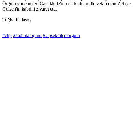
Örgütü yönetimleri Çanakkale'nin ilk kadın milletvekili olan Zekiye
Gülşen'in kabrini ziyaret etti.
Tuğba Kulasoy
#chp
#kadınlar günü
#lapseki ilçe örgütü