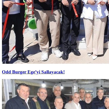
Odd Burger Ege’yi Sallayacak!