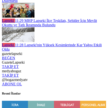
Düzenledi
Lapseki
11:29
MHP Lapseki İlçe Teşkilatı, Şehitler İçin Mevlit
Okuttu ve Tatlı İkramında Bulundu
Lapseki
11:28
Lapseki'nin Yüksek Kesimlerinde Kar Yağışı Etkili
Oldu
gazetelapseki
BEĞEN
GazeteLapseki
TAKİP ET
medyabogaz
TAKİP ET
@bogazmedyatv
ABONE OL
Resmî İlanlar