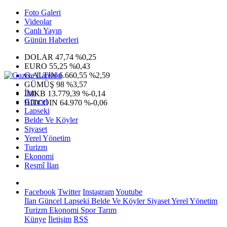
Foto Galeri
Videolar
Canlı Yayın
Günün Haberleri
DOLAR
47,74
%0,25
EURO
55,25
%0,43
G.ALTIN
6.660,55
%2,59
GÜMÜŞ
98
%3,57
İlan
IMKB
13.779,39
%-0,14
Güncel
BITCOIN
64.970
%-0,06
Lapseki
Belde Ve Köyler
Siyaset
Yerel Yönetim
Turizm
Ekonomi
Resmî İlan
Facebook
Twitter
Instagram
Youtube
İlan
Güncel
Lapseki
Belde Ve Köyler
Siyaset
Yerel Yönetim
Turizm
Ekonomi
Spor
Tarım
Künye
İletişim
RSS