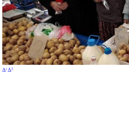
-
+
A
A