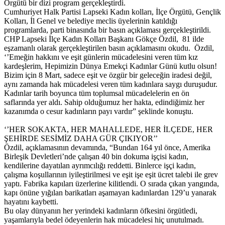
Örgütü bir dizi program gerçekleştirdi.
Cumhuriyet Halk Partisi Lapseki Kadın kolları, İlçe Örgütü, Gençlik
Kolları, İl Genel ve belediye meclis üyelerinin katıldığı
programlarda, parti binasında bir basın açıklaması gerçekleştirildi.
CHP Lapseki İlçe Kadın Kolları Başkanı Gökçe Özdil, 81 ilde
eşzamanlı olarak gerçekleştirilen basın açıklamasını okudu. Özdil,
‘’Emeğin hakkını ve eşit günlerin mücadelesini veren tüm kız
kardeşlerim, Hepimizin Dünya Emekçi Kadınlar Günü kutlu olsun!
Bizim için 8 Mart, sadece eşit ve özgür bir geleceğin iradesi değil,
aynı zamanda hak mücadelesi veren tüm kadınlara saygı duruşudur.
Kadınlar tarih boyunca tüm toplumsal mücadelelerin en ön
saflarında yer aldı. Sahip olduğumuz her hakta, edindiğimiz her
kazanımda o cesur kadınların payı vardır” şeklinde konuştu.
‘’HER SOKAKTA, HER MAHALLEDE, HER İLÇEDE, HER
ŞEHİRDE SESİMİZ DAHA GÜR ÇIKIYOR’’
Özdil, açıklamasının devamında, “Bundan 164 yıl önce, Amerika
Birleşik Devletleri’nde çalışan 40 bin dokuma işçisi kadın,
kendilerine dayatılan ayrımcılığı reddetti. Binlerce işçi kadın,
çalışma koşullarının iyileştirilmesi ve eşit işe eşit ücret talebi ile grev
yaptı. Fabrika kapıları üzerlerine kilitlendi. O sırada çıkan yangında,
kapı önüne yığılan barikatları aşamayan kadınlardan 129’u yanarak
hayatını kaybetti.
Bu olay dünyanın her yerindeki kadınların öfkesini örgütledi,
yaşamlarıyla bedel ödeyenlerin hak mücadelesi hiç unutulmadı.