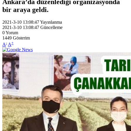
Ankara’da düzenlediği organizasyonda
bir araya geldi.
2021-3-10 13:08:47
Yayınlanma
2021-3-10 13:08:47
Güncelleme
0
Yorum
1449
Gösterim
-
+
A
A