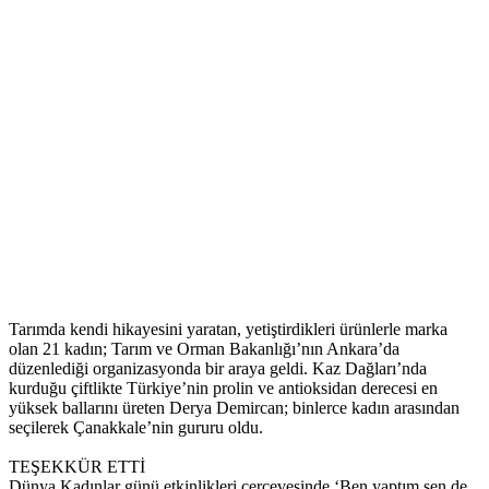
Tarımda kendi hikayesini yaratan, yetiştirdikleri ürünlerle marka
olan 21 kadın; Tarım ve Orman Bakanlığı’nın Ankara’da
düzenlediği organizasyonda bir araya geldi. Kaz Dağları’nda
kurduğu çiftlikte Türkiye’nin prolin ve antioksidan derecesi en
yüksek ballarını üreten Derya Demircan; binlerce kadın arasından
seçilerek Çanakkale’nin gururu oldu.
TEŞEKKÜR ETTİ
Dünya Kadınlar günü etkinlikleri çerçevesinde ‘Ben yaptım sen de