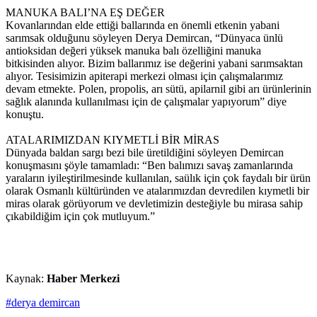
MANUKA BALI’NA EŞ DEĞER
Kovanlarından elde ettiği ballarında en önemli etkenin yabani
sarımsak olduğunu söyleyen Derya Demircan, “Dünyaca ünlü
antioksidan değeri yüksek manuka balı özelliğini manuka
bitkisinden alıyor. Bizim ballarımız ise değerini yabani sarımsaktan
alıyor. Tesisimizin apiterapi merkezi olması için çalışmalarımız
devam etmekte. Polen, propolis, arı sütü, apilarnil gibi arı ürünlerinin
sağlık alanında kullanılması için de çalışmalar yapıyorum” diye
konuştu.
ATALARIMIZDAN KIYMETLİ BİR MİRAS
Dünyada baldan sargı bezi bile üretildiğini söyleyen Demircan
konuşmasını şöyle tamamladı: “Ben balımızı savaş zamanlarında
yaraların iyileştirilmesinde kullanılan, saülık için çok faydalı bir ürün
olarak Osmanlı kültüründen ve atalarımızdan devredilen kıymetli bir
miras olarak görüyorum ve devletimizin desteğiyle bu mirasa sahip
çıkabildiğim için çok mutluyum.”
Kaynak:
Haber Merkezi
#derya demircan