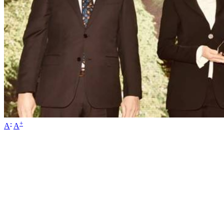
-
+
A
A