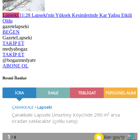
Lapseki
11:28
Lapseki'nin Yüksek Kesimlerinde Kar Yağışı Etkili
Oldu
gazetelapseki
BEĞEN
GazeteLapseki
TAKİP ET
medyabogaz
TAKİP ET
@bogazmedyatv
ABONE OL
Resmî İlanlar