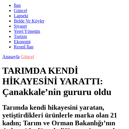
İlan
Güncel
Lapseki
Belde Ve Köyler
Siyaset
Yerel Yönetim
Turizm
Ekonomi
Resmî İlan
Anasayfa
Güncel
TARIMDA KENDİ
HİKAYESİNİ YARATTI:
Çanakkale’nin gururu oldu
Tarımda kendi hikayesini yaratan,
yetiştirdikleri ürünlerle marka olan 21
kadın; Tarım ve Orman Bakanlığı’nın