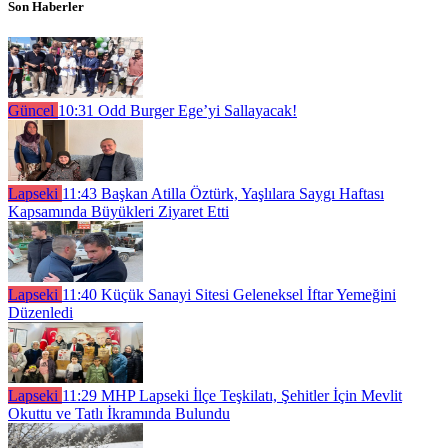
Son Haberler
Güncel
10:31
Odd Burger Ege’yi Sallayacak!
Lapseki
11:43
Başkan Atilla Öztürk, Yaşlılara Saygı Haftası
Kapsamında Büyükleri Ziyaret Etti
Lapseki
11:40
Küçük Sanayi Sitesi Geleneksel İftar Yemeğini
Düzenledi
Lapseki
11:29
MHP Lapseki İlçe Teşkilatı, Şehitler İçin Mevlit
Okuttu ve Tatlı İkramında Bulundu