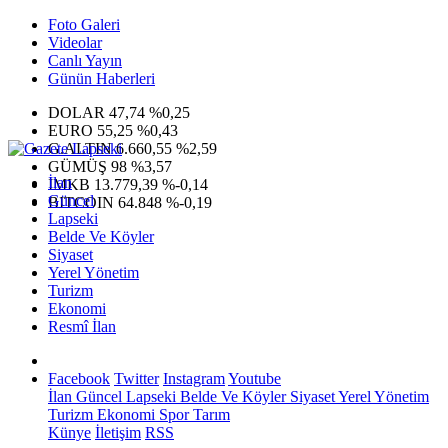
Foto Galeri
Videolar
Canlı Yayın
Günün Haberleri
DOLAR
47,74
%0,25
EURO
55,25
%0,43
G.ALTIN
6.660,55
%2,59
GÜMÜŞ
98
%3,57
İlan
IMKB
13.779,39
%-0,14
Güncel
BITCOIN
64.848
%-0,19
Lapseki
Belde Ve Köyler
Siyaset
Yerel Yönetim
Turizm
Ekonomi
Resmî İlan
Facebook
Twitter
Instagram
Youtube
İlan
Güncel
Lapseki
Belde Ve Köyler
Siyaset
Yerel Yönetim
Turizm
Ekonomi
Spor
Tarım
Künye
İletişim
RSS