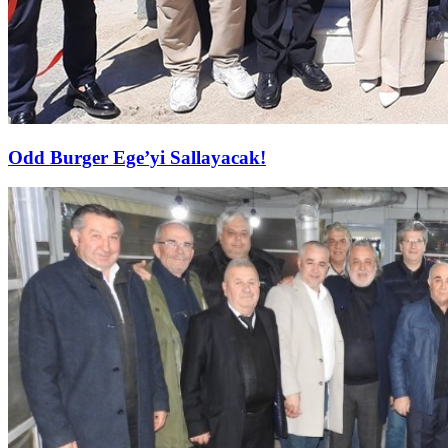
Odd Burger Ege’yi Sallayacak!