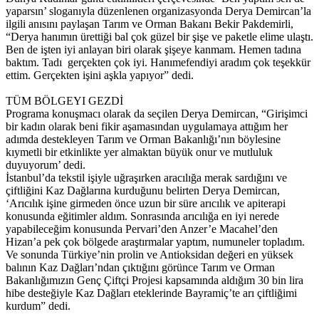
yaparsın’ sloganıyla düzenlenen organizasyonda Derya Demircan’la
ilgili anısını paylaşan Tarım ve Orman Bakanı Bekir Pakdemirli,
“Derya hanımın ürettiği bal çok güzel bir şişe ve paketle elime ulaştı.
Ben de işten iyi anlayan biri olarak şişeye kanmam. Hemen tadına
baktım. Tadı gerçekten çok iyi. Hanımefendiyi aradım çok teşekkür
ettim. Gerçekten işini aşkla yapıyor” dedi.
TÜM BÖLGEYI GEZDİ
Programa konuşmacı olarak da seçilen Derya Demircan, “Girişimci
bir kadın olarak beni fikir aşamasından uygulamaya attığım her
adımda destekleyen Tarım ve Orman Bakanlığı’nın böylesine
kıymetli bir etkinlikte yer almaktan büyük onur ve mutluluk
duyuyorum’ dedi.
İstanbul’da tekstil işiyle uğraşırken aracılığa merak sardığını ve
çiftliğini Kaz Dağlarına kurduğunu belirten Derya Demircan,
‘Arıcılık işine girmeden önce uzun bir süre arıcılık ve apiterapi
konusunda eğitimler aldım. Sonrasında arıcılığa en iyi nerede
yapabileceğim konusunda Pervari’den Anzer’e Macahel’den
Hizan’a pek çok bölgede araştırmalar yaptım, numuneler topladım.
Ve sonunda Türkiye’nin prolin ve Antioksidan değeri en yüksek
balının Kaz Dağları’ndan çıktığını görünce Tarım ve Orman
Bakanlığımızın Genç Çiftçi Projesi kapsamında aldığım 30 bin lira
hibe desteğiyle Kaz Dağları eteklerinde Bayramiç’te arı çiftliğimi
kurdum” dedi.