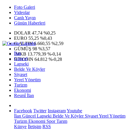
Foto Galeri
Videolar
Canlı Yayın
Günün Haberleri
DOLAR
47,74
%0,25
EURO
55,25
%0,43
G.ALTIN
6.660,55
%2,59
GÜMÜŞ
98
%3,57
İlan
IMKB
13.779,39
%-0,14
Güncel
BITCOIN
64.812
%-0,28
Lapseki
Belde Ve Köyler
Siyaset
Yerel Yönetim
Turizm
Ekonomi
Resmî İlan
Facebook
Twitter
Instagram
Youtube
İlan
Güncel
Lapseki
Belde Ve Köyler
Siyaset
Yerel Yönetim
Turizm
Ekonomi
Spor
Tarım
Künye
İletişim
RSS