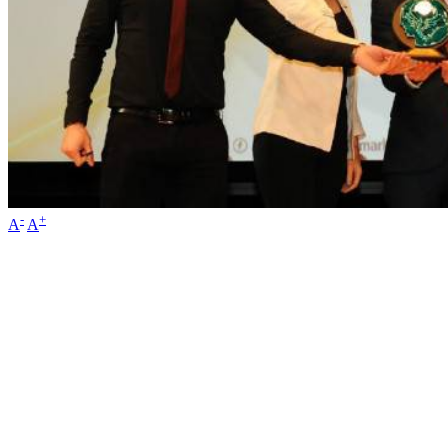
-
+
A
A