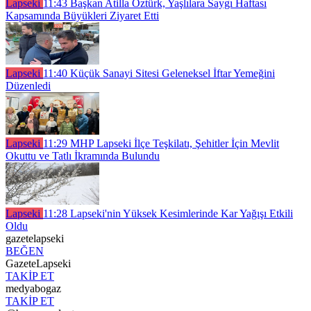
Lapseki
11:43
Başkan Atilla Öztürk, Yaşlılara Saygı Haftası
Kapsamında Büyükleri Ziyaret Etti
Lapseki
11:40
Küçük Sanayi Sitesi Geleneksel İftar Yemeğini
Düzenledi
Lapseki
11:29
MHP Lapseki İlçe Teşkilatı, Şehitler İçin Mevlit
Okuttu ve Tatlı İkramında Bulundu
Lapseki
11:28
Lapseki'nin Yüksek Kesimlerinde Kar Yağışı Etkili
Oldu
gazetelapseki
BEĞEN
GazeteLapseki
TAKİP ET
medyabogaz
TAKİP ET