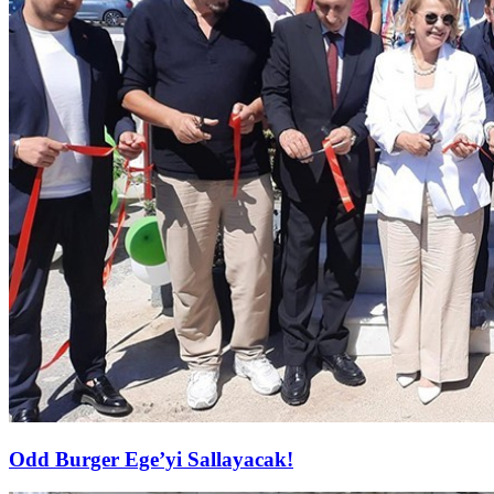
Odd Burger Ege’yi Sallayacak!