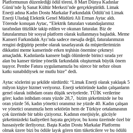
Platformunun düzenlediği ödül töreni, 8 Mart Dünya Kadınlar
Günü’nde İş Sanat Kültür Merkezi’nde gerçekleştirildi. Limak
Enerji adına Kadın Dostu Markalar Farkındalık Ödülü’nü Limak
Enerji Uludağ Elektrik Genel Müdürü Ali Erman Aytac aldı.
Törende konuşan Aytac, “Elektrik faturaları vatandaşlarımız
tarafından titizlikle takip edilen ve okunan faturalar. Biz de
faturalarımızı bir sosyal platform olarak kullanmaya başladık. Meme
Kanseri Farkındalık Ayı’nda sadece mesajla değil, faturalarımızın
rengini değiştirip pembe olarak tasarlayarak da müşterilerimizin
dikkatini meme kanserinde erken teşhisin önemine çekmeyi
amaçladık. Kadınlarda kansere bağlı ölümlerde birinci sırada yer
alan bu kanser türüne yönelik farkındalık oluşturmak büyük önem
taşıyor. Pembe Fatura uygulamamızla bu sürece bir nebze olsun
katkı sunabildiysek ne mutlu bize” dedi.
Aytac sözlerini şu şekilde sürdürdü: “Limak Enerji olarak yaklaşık 5
milyon kişiye hizmet veriyoruz. Enerji sektöründe kadın çalışanların
genel olarak istihdam oranı düşük seviyelerde. TÜİK verilerine
göre; kadın istihdam oranı yüzde 28,7, bizim şirketimizde ise bu
oran yüzde 56, kadın yönetici oranımız ise yüzde 40. Kadın çalışan
ve yönetici oranımızla hem sektörün hem de Türkiye ortalamasının
çok üzerinde bir tablo çiziyoruz. Kadının enerjisiyle, gücüyle
şirketimizdeki faaliyetleri hayata geçiriyor, bu konu üzerinde özel bir
hassasiyetle ilerliyoruz. Başta Kadın Dostu Markalar Platformu
olmak üzere bizi bu ödüle layık gören tüm tüketicilere ve bu ödülü