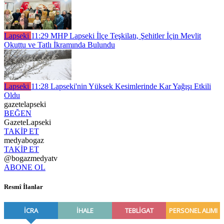
Lapseki
11:29
MHP Lapseki İlçe Teşkilatı, Şehitler İçin Mevlit
Okuttu ve Tatlı İkramında Bulundu
Lapseki
11:28
Lapseki'nin Yüksek Kesimlerinde Kar Yağışı Etkili
Oldu
gazetelapseki
BEĞEN
GazeteLapseki
TAKİP ET
medyabogaz
TAKİP ET
@bogazmedyatv
ABONE OL
Resmî İlanlar