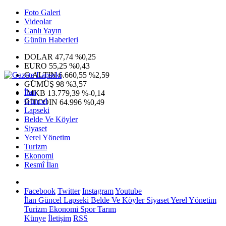
Foto Galeri
Videolar
Canlı Yayın
Günün Haberleri
DOLAR
47,74
%0,25
EURO
55,25
%0,43
G.ALTIN
6.660,55
%2,59
GÜMÜŞ
98
%3,57
İlan
IMKB
13.779,39
%-0,14
Güncel
BITCOIN
64.996
%0,49
Lapseki
Belde Ve Köyler
Siyaset
Yerel Yönetim
Turizm
Ekonomi
Resmî İlan
Facebook
Twitter
Instagram
Youtube
İlan
Güncel
Lapseki
Belde Ve Köyler
Siyaset
Yerel Yönetim
Turizm
Ekonomi
Spor
Tarım
Künye
İletişim
RSS