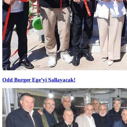
Odd Burger Ege’yi Sallayacak!