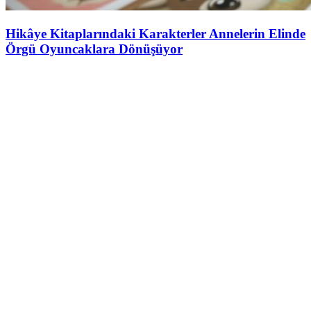
Hikâye Kitaplarındaki Karakterler Annelerin Elinde
Örgü Oyuncaklara Dönüşüyor