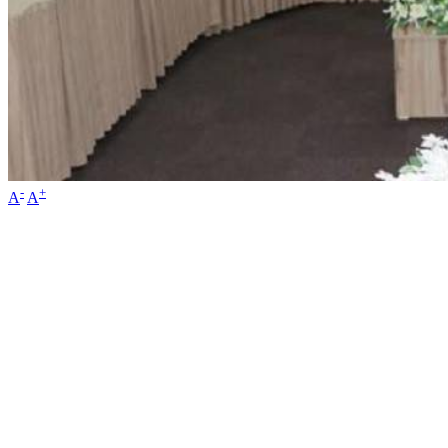
-
+
A
A