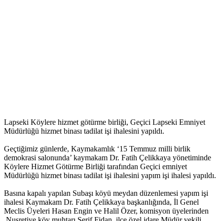
Lapseki Köylere hizmet götürme birliği, Geçici Lapseki Emniyet
Müdürlüğü hizmet binası tadilat işi ihalesini yapıldı.
Geçtiğimiz günlerde, Kaymakamlık ‘15 Temmuz milli birlik
demokrasi salonunda’ kaymakam Dr. Fatih Çelikkaya yönetiminde
Köylere Hizmet Götürme Birliği tarafından Geçici emniyet
Müdürlüğü hizmet binası tadilat işi ihalesini yapım işi ihalesi yapıldı.
Basına kapalı yapılan Subaşı köyü meydan düzenlemesi yapım işi
ihalesi Kaymakam Dr. Fatih Çelikkaya başkanlığında, İl Genel
Meclis Üyeleri Hasan Engin ve Halil Özer, komisyon üyelerinden
,Nusretiye köy muhtarı Şerif Fidan, ilçe özel idare Müdür vekili