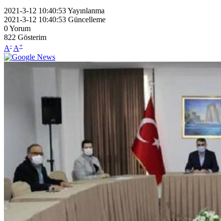
2021-3-12 10:40:53
Yayınlanma
2021-3-12 10:40:53
Güncelleme
0
Yorum
822
Gösterim
-
+
A
A