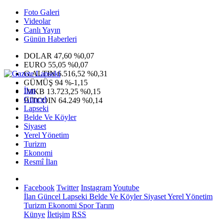
Foto Galeri
Videolar
Canlı Yayın
Günün Haberleri
DOLAR
47,60
%0,07
EURO
55,05
%0,07
G.ALTIN
6.516,52
%0,31
GÜMÜŞ
94
%-1,15
İlan
IMKB
13.723,25
%0,15
Güncel
BITCOIN
64.249
%0,14
Lapseki
Belde Ve Köyler
Siyaset
Yerel Yönetim
Turizm
Ekonomi
Resmî İlan
Facebook
Twitter
Instagram
Youtube
İlan
Güncel
Lapseki
Belde Ve Köyler
Siyaset
Yerel Yönetim
Turizm
Ekonomi
Spor
Tarım
Künye
İletişim
RSS