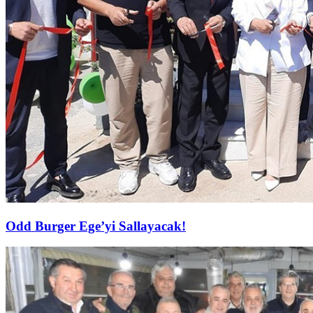
Odd Burger Ege’yi Sallayacak!