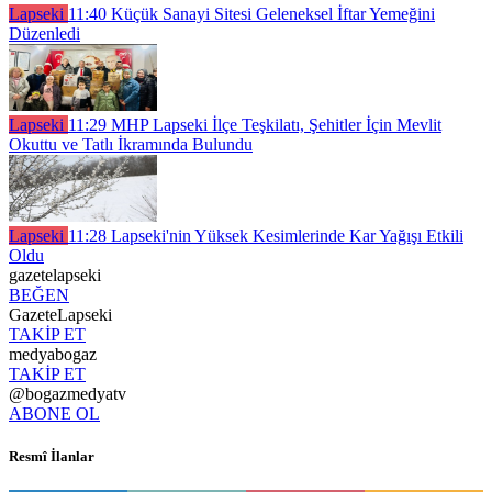
Lapseki
11:40
Küçük Sanayi Sitesi Geleneksel İftar Yemeğini
Düzenledi
Lapseki
11:29
MHP Lapseki İlçe Teşkilatı, Şehitler İçin Mevlit
Okuttu ve Tatlı İkramında Bulundu
Lapseki
11:28
Lapseki'nin Yüksek Kesimlerinde Kar Yağışı Etkili
Oldu
gazetelapseki
BEĞEN
GazeteLapseki
TAKİP ET
medyabogaz
TAKİP ET
@bogazmedyatv
ABONE OL
Resmî İlanlar