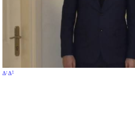
-
+
A
A