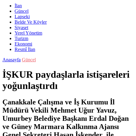
İlan
Güncel
Lapseki
Belde Ve Köyler
Siyaset
Yerel Yönetim
Turizm
Ekonomi
Resmî İlan
Anasayfa
Güncel
İŞKUR paydaşlarla istişareleri
yoğunlaştırdı
Çanakkale Çalışma ve İş Kurumu İl
Müdürü Vekili Mehmet Uğur Yavuz,
Umurbey Belediye Başkanı Erdal Doğan
ve Güney Marmara Kalkınma Ajansı
Genel Sekreteri Hasan İskender ile