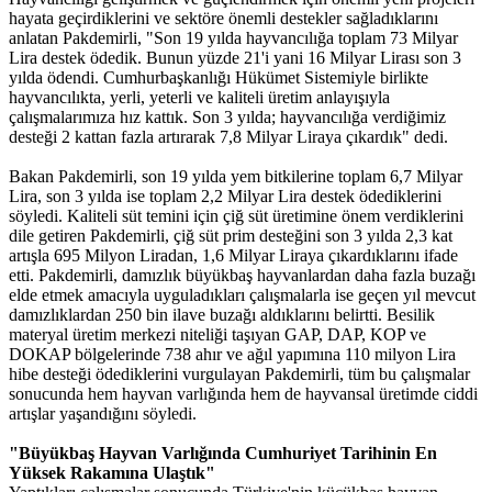
hayata geçirdiklerini ve sektöre önemli destekler sağladıklarını
anlatan Pakdemirli, "Son 19 yılda hayvancılığa toplam 73 Milyar
Lira destek ödedik. Bunun yüzde 21'i yani 16 Milyar Lirası son 3
yılda ödendi. Cumhurbaşkanlığı Hükümet Sistemiyle birlikte
hayvancılıkta, yerli, yeterli ve kaliteli üretim anlayışıyla
çalışmalarımıza hız kattık. Son 3 yılda; hayvancılığa verdiğimiz
desteği 2 kattan fazla artırarak 7,8 Milyar Liraya çıkardık" dedi.
Bakan Pakdemirli, son 19 yılda yem bitkilerine toplam 6,7 Milyar
Lira, son 3 yılda ise toplam 2,2 Milyar Lira destek ödediklerini
söyledi. Kaliteli süt temini için çiğ süt üretimine önem verdiklerini
dile getiren Pakdemirli, çiğ süt prim desteğini son 3 yılda 2,3 kat
artışla 695 Milyon Liradan, 1,6 Milyar Liraya çıkardıklarını ifade
etti. Pakdemirli, damızlık büyükbaş hayvanlardan daha fazla buzağı
elde etmek amacıyla uyguladıkları çalışmalarla ise geçen yıl mevcut
damızlıklardan 250 bin ilave buzağı aldıklarını belirtti. Besilik
materyal üretim merkezi niteliği taşıyan GAP, DAP, KOP ve
DOKAP bölgelerinde 738 ahır ve ağıl yapımına 110 milyon Lira
hibe desteği ödediklerini vurgulayan Pakdemirli, tüm bu çalışmalar
sonucunda hem hayvan varlığında hem de hayvansal üretimde ciddi
artışlar yaşandığını söyledi.
"Büyükbaş Hayvan Varlığında Cumhuriyet Tarihinin En
Yüksek Rakamına Ulaştık"