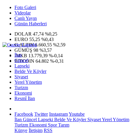
Foto Galeri
Videolar
Canlı Yayın
Günün Haberleri
DOLAR
47,74
%0,25
EURO
55,25
%0,43
G.ALTIN
6.660,55
%2,59
GÜMÜŞ
98
%3,57
İlan
IMKB
13.779,39
%-0,14
Güncel
BITCOIN
64.802
%-0,31
Lapseki
Belde Ve Köyler
Siyaset
Yerel Yönetim
Turizm
Ekonomi
Resmî İlan
Facebook
Twitter
Instagram
Youtube
İlan
Güncel
Lapseki
Belde Ve Köyler
Siyaset
Yerel Yönetim
Turizm
Ekonomi
Spor
Tarım
Künye
İletişim
RSS