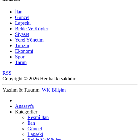
İlan
Güncel
Lapseki
Belde Ve Köyler
Siyaset
Yerel Yönetim
Turizm
Ekonomi
Spor
Tarım
RSS
Copyright © 2026 Her hakkı saklıdır.
Yazılım & Tasarım:
WK Bilişim
Anasayfa
Kategoriler
Resmî İlan
İlan
Güncel
Lapseki
Belde Ve Köyler