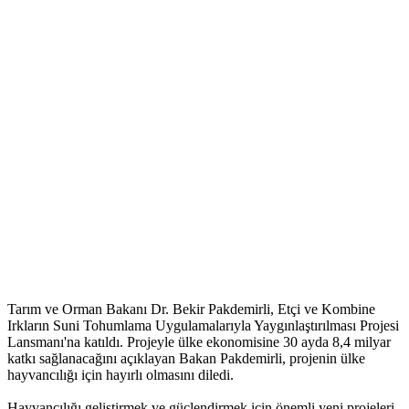
Tarım ve Orman Bakanı Dr. Bekir Pakdemirli, Etçi ve Kombine
Irkların Suni Tohumlama Uygulamalarıyla Yaygınlaştırılması Projesi
Lansmanı'na katıldı. Projeyle ülke ekonomisine 30 ayda 8,4 milyar
katkı sağlanacağını açıklayan Bakan Pakdemirli, projenin ülke
hayvancılığı için hayırlı olmasını diledi.
Hayvancılığı geliştirmek ve güçlendirmek için önemli yeni projeleri