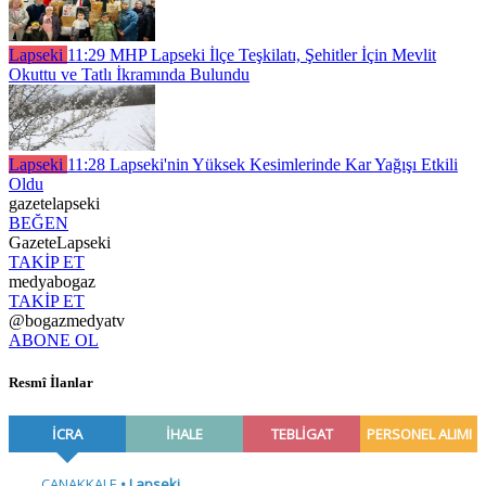
Lapseki
11:29
MHP Lapseki İlçe Teşkilatı, Şehitler İçin Mevlit
Okuttu ve Tatlı İkramında Bulundu
Lapseki
11:28
Lapseki'nin Yüksek Kesimlerinde Kar Yağışı Etkili
Oldu
gazetelapseki
BEĞEN
GazeteLapseki
TAKİP ET
medyabogaz
TAKİP ET
@bogazmedyatv
ABONE OL
Resmî İlanlar