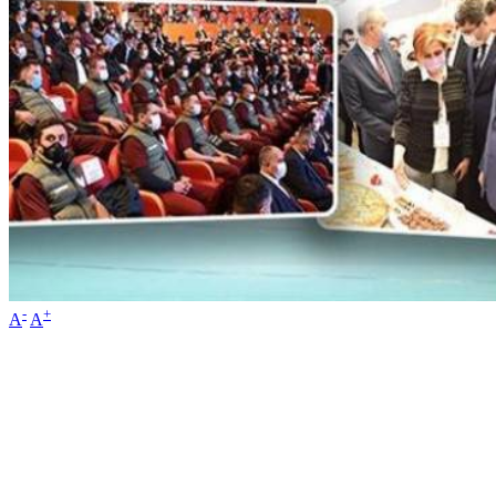
-
+
A
A