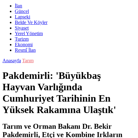
İlan
Güncel
Lapseki
Belde Ve Köyler
Siyaset
Yerel Yönetim
Turizm
Ekonomi
Resmî İlan
Anasayfa
Tarım
Pakdemirli: 'Büyükbaş
Hayvan Varlığında
Cumhuriyet Tarihinin En
Yüksek Rakamına Ulaştık'
Tarım ve Orman Bakanı Dr. Bekir
Pakdemirli, Etçi ve Kombine Irkların