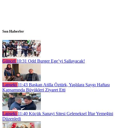
Son Haberler
Güncel
10:31
Odd Burger Ege’yi Sallayacak!
Lapseki
11:43
Başkan Atilla Öztürk, Yaşlılara Saygı Haftası
Kapsamında Büyükleri Ziyaret Etti
Lapseki
11:40
Küçük Sanayi Sitesi Geleneksel İftar Yemeğini
Düzenledi