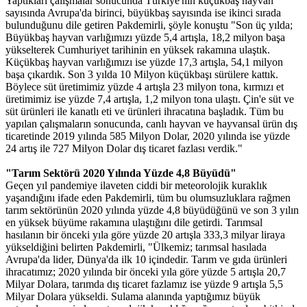
Yaptıkları çalışmalar sonucunda Türkiye'nin küçükbaş hayvan
sayısında Avrupa'da birinci, büyükbaş sayısında ise ikinci sırada
bulunduğunu dile getiren Pakdemirli, şöyle konuştu "Son üç yılda;
Büyükbaş hayvan varlığımızı yüzde 5,4 artışla, 18,2 milyon başa
yükselterek Cumhuriyet tarihinin en yüksek rakamına ulaştık.
Küçükbaş hayvan varlığımızı ise yüzde 17,3 artışla, 54,1 milyon
başa çıkardık. Son 3 yılda 10 Milyon küçükbaşı sürülere kattık.
Böylece süt üretimimiz yüzde 4 artışla 23 milyon tona, kırmızı et
üretimimiz ise yüzde 7,4 artışla, 1,2 milyon tona ulaştı. Çin'e süt ve
süt ürünleri ile kanatlı eti ve ürünleri ihracatına başladık. Tüm bu
yapılan çalışmaların sonucunda, canlı hayvan ve hayvansal ürün dış
ticaretinde 2019 yılında 585 Milyon Dolar, 2020 yılında ise yüzde
24 artış ile 727 Milyon Dolar dış ticaret fazlası verdik."
"Tarım Sektörü 2020 Yılında Yüzde 4,8 Büyüdü"
Geçen yıl pandemiye ilaveten ciddi bir meteorolojik kuraklık
yaşandığını ifade eden Pakdemirli, tüm bu olumsuzluklara rağmen
tarım sektörünün 2020 yılında yüzde 4,8 büyüdüğünü ve son 3 yılın
en yüksek büyüme rakamına ulaştığını dile getirdi. Tarımsal
hasılanın bir önceki yıla göre yüzde 20 artışla 333,3 milyar liraya
yükseldiğini belirten Pakdemirli, "Ülkemiz; tarımsal hasılada
Avrupa'da lider, Dünya'da ilk 10 içindedir. Tarım ve gıda ürünleri
ihracatımız; 2020 yılında bir önceki yıla göre yüzde 5 artışla 20,7
Milyar Dolara, tarımda dış ticaret fazlamız ise yüzde 9 artışla 5,5
Milyar Dolara yükseldi. Sulama alanında yaptığımız büyük