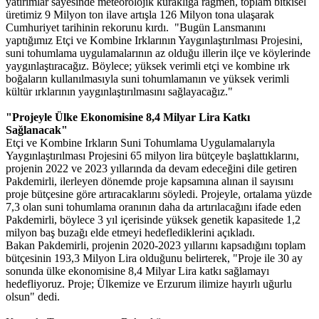
yatırımlar sayesinde meteorolojik kuraklığa rağmen, toplam bitkisel
üretimiz 9 Milyon ton ilave artışla 126 Milyon tona ulaşarak
Cumhuriyet tarihinin rekorunu kırdı. "Bugün Lansmanını
yaptığımız Etçi ve Kombine Irklarının Yaygınlaştırılması Projesini,
suni tohumlama uygulamalarının az olduğu illerin ilçe ve köylerinde
yaygınlaştıracağız. Böylece; yüksek verimli etçi ve kombine ırk
boğaların kullanılmasıyla suni tohumlamanın ve yüksek verimli
kültür ırklarının yaygınlaştırılmasını sağlayacağız."
"Projeyle Ülke Ekonomisine 8,4 Milyar Lira Katkı
Sağlanacak"
Etçi ve Kombine Irkların Suni Tohumlama Uygulamalarıyla
Yaygınlaştırılması Projesini 65 milyon lira bütçeyle başlattıklarını,
projenin 2022 ve 2023 yıllarında da devam edeceğini dile getiren
Pakdemirli, ilerleyen dönemde proje kapsamına alınan il sayısını
proje bütçesine göre artıracaklarını söyledi. Projeyle, ortalama yüzde
7,3 olan suni tohumlama oranının daha da artırılacağını ifade eden
Pakdemirli, böylece 3 yıl içerisinde yüksek genetik kapasitede 1,2
milyon baş buzağı elde etmeyi hedeflediklerini açıkladı.
Bakan Pakdemirli, projenin 2020-2023 yıllarını kapsadığını toplam
bütçesinin 193,3 Milyon Lira olduğunu belirterek, "Proje ile 30 ay
sonunda ülke ekonomisine 8,4 Milyar Lira katkı sağlamayı
hedefliyoruz. Proje; Ülkemize ve Erzurum ilimize hayırlı uğurlu
olsun" dedi.