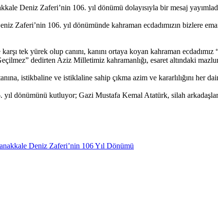
kale Deniz Zaferi’nin 106. yıl dönümü dolayısıyla bir mesaj yayımlad
z Zaferi’nin 106. yıl dönümünde kahraman ecdadımızın bizlere emanet e
ri'ne karşı tek yürek olup canını, kanını ortaya koyan kahraman e
eçilmez” dedirten Aziz Milletimiz kahramanlığı, esaret altındaki mazlu
tanına, istikbaline ve istiklaline sahip çıkma azim ve kararlılığını h
ıl dönümünü kutluyor; Gazi Mustafa Kemal Atatürk, silah arkadaşları v
anakkale Deniz Zaferi’nin 106 Yıl Dönümü