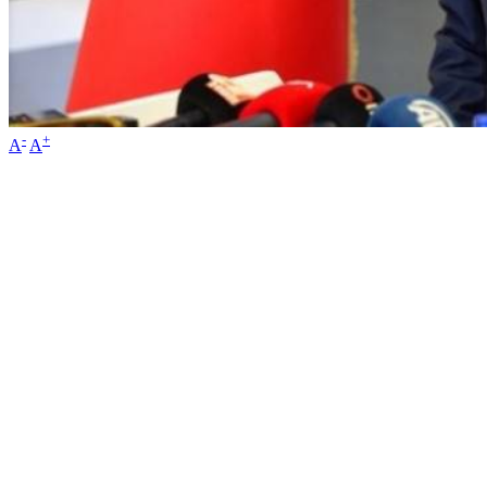
-
+
A
A