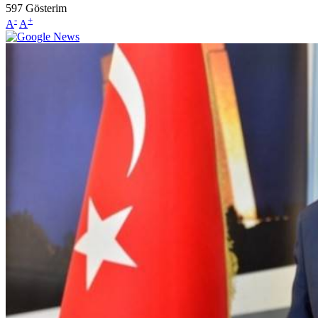
597
Gösterim
-
+
A
A