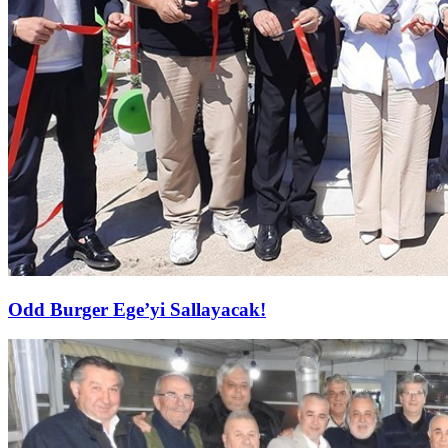
Odd Burger Ege’yi Sallayacak!