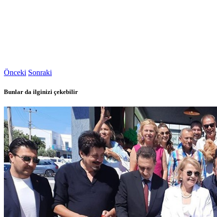
Önceki
Sonraki
Bunlar da ilginizi çekebilir