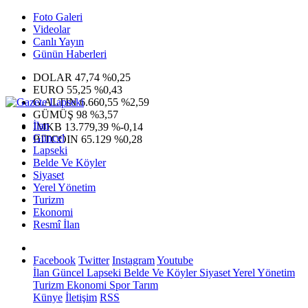
Foto Galeri
Videolar
Canlı Yayın
Günün Haberleri
DOLAR
47,74
%0,25
EURO
55,25
%0,43
G.ALTIN
6.660,55
%2,59
GÜMÜŞ
98
%3,57
İlan
IMKB
13.779,39
%-0,14
Güncel
BITCOIN
65.129
%0,28
Lapseki
Belde Ve Köyler
Siyaset
Yerel Yönetim
Turizm
Ekonomi
Resmî İlan
Facebook
Twitter
Instagram
Youtube
İlan
Güncel
Lapseki
Belde Ve Köyler
Siyaset
Yerel Yönetim
Turizm
Ekonomi
Spor
Tarım
Künye
İletişim
RSS