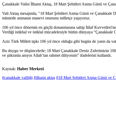
Çanakkale Valisi İlhami Aktaş, 18 Mart Şehitleri Anma Günü ve Çanak
Vali Aktaş mesajında, "18 Mart Şehitleri Anma Günü ve Çanakkale Deni
minnetle anmanın manevi onurunu milletçe yaşıyoruz.
106 yıl önce dönemin en güçlü donanmasına sahip İtilaf Kuvvetle
Verdiği istikbal ve istiklal mücadelesiyle bütün dünyaya “Çanakkale G
Aziz Türk Milleti tıpkı 106 yıl önce olduğu gibi bugün de yarın da va
Bu duygu ve düşüncelerle; 18 Mart Çanakkale Deniz Zaferimizin 106. y
ve şükranla anıyor Allah’tan rahmet diliyorum" ifadelerini kullandı.
Kaynak:
Haber Merkezi
#çanakkale valiliği
#ilhami aktaş
#18 Mart Şehitleri Anma Günü ve Ç