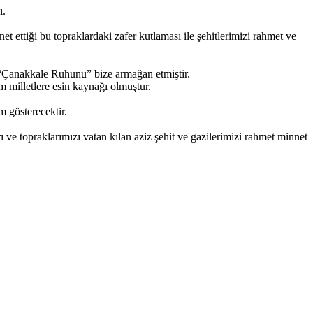
ı.
ttiği bu topraklardaki zafer kutlaması ile şehitlerimizi rahmet ve
cdadımız “Çanakkale Ruhunu” bize armağan etmiştir.
m milletlere esin kaynağı olmuştur.
er daim gösterecektir.
e topraklarımızı vatan kılan aziz şehit ve gazilerimizi rahmet minnet