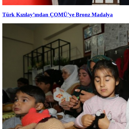
Türk Kızılay’ından ÇOMÜ’ye Bronz Madalya