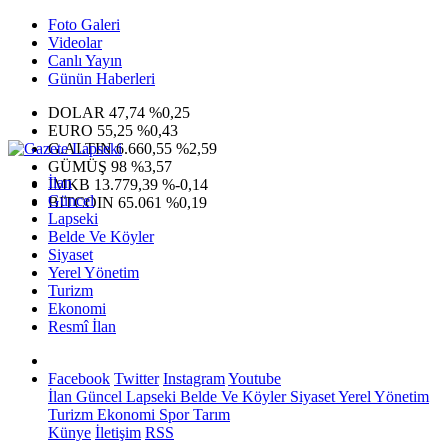
Foto Galeri
Videolar
Canlı Yayın
Günün Haberleri
DOLAR
47,74
%0,25
EURO
55,25
%0,43
G.ALTIN
6.660,55
%2,59
GÜMÜŞ
98
%3,57
İlan
IMKB
13.779,39
%-0,14
Güncel
BITCOIN
65.061
%0,19
Lapseki
Belde Ve Köyler
Siyaset
Yerel Yönetim
Turizm
Ekonomi
Resmî İlan
Facebook
Twitter
Instagram
Youtube
İlan
Güncel
Lapseki
Belde Ve Köyler
Siyaset
Yerel Yönetim
Turizm
Ekonomi
Spor
Tarım
Künye
İletişim
RSS