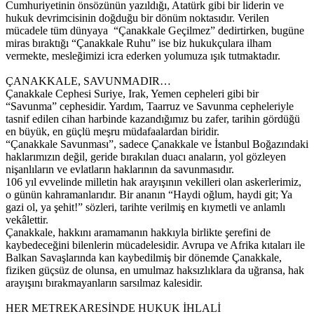
Cumhuriyetinin önsözünün yazıldığı, Atatürk gibi bir liderin ve
hukuk devrimcisinin doğduğu bir dönüm noktasıdır. Verilen
mücadele tüm dünyaya “Çanakkale Geçilmez” dedirtirken, bugüne
miras bıraktığı “Çanakkale Ruhu” ise biz hukukçulara ilham
vermekte, mesleğimizi icra ederken yolumuza ışık tutmaktadır.
ÇANAKKALE, SAVUNMADIR…
Çanakkale Cephesi Suriye, Irak, Yemen cepheleri gibi bir
“Savunma” cephesidir. Yardım, Taarruz ve Savunma cepheleriyle
tasnif edilen cihan harbinde kazandığımız bu zafer, tarihin gördüğü
en büyük, en güçlü meşru müdafaalardan biridir.
“Çanakkale Savunması”, sadece Çanakkale ve İstanbul Boğazındaki
haklarımızın değil, geride bırakılan duacı anaların, yol gözleyen
nişanlıların ve evlatların haklarının da savunmasıdır.
106 yıl evvelinde milletin hak arayışının vekilleri olan askerlerimiz,
o günün kahramanlarıdır. Bir ananın “Haydi oğlum, haydi git; Ya
gazi ol, ya şehit!” sözleri, tarihte verilmiş en kıymetli ve anlamlı
vekâlettir.
Çanakkale, hakkını aramamanın hakkıyla birlikte şerefini de
kaybedeceğini bilenlerin mücadelesidir. Avrupa ve Afrika kıtaları ile
Balkan Savaşlarında kan kaybedilmiş bir dönemde Çanakkale,
fiziken güçsüz de olunsa, en umulmaz haksızlıklara da uğransa, hak
arayışını bırakmayanların sarsılmaz kalesidir.
HER METREKARESİNDE HUKUK İHLALİ