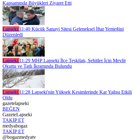
Kapsamında Büyükleri Ziyaret Etti
Lapseki
11:40
Küçük Sanayi Sitesi Geleneksel İftar Yemeğini
Düzenledi
Lapseki
11:29
MHP Lapseki İlçe Teşkilatı, Şehitler İçin Mevlit
Okuttu ve Tatlı İkramında Bulundu
Lapseki
11:28
Lapseki'nin Yüksek Kesimlerinde Kar Yağışı Etkili
Oldu
gazetelapseki
BEĞEN
GazeteLapseki
TAKİP ET
medyabogaz
TAKİP ET
@bogazmedyatv