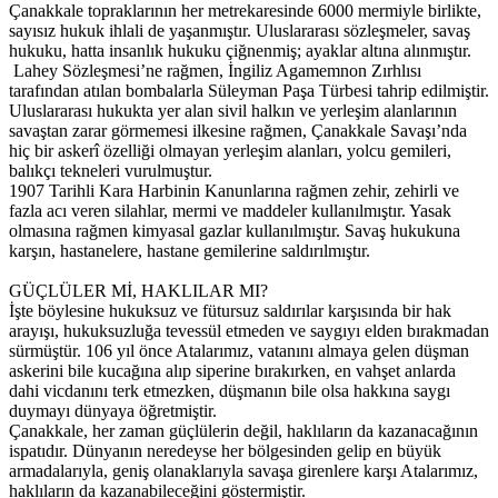
Çanakkale topraklarının her metrekaresinde 6000 mermiyle birlikte,
sayısız hukuk ihlali de yaşanmıştır. Uluslararası sözleşmeler, savaş
hukuku, hatta insanlık hukuku çiğnenmiş; ayaklar altına alınmıştır.
Lahey Sözleşmesi’ne rağmen, İngiliz Agamemnon Zırhlısı
tarafından atılan bombalarla Süleyman Paşa Türbesi tahrip edilmiştir.
Uluslararası hukukta yer alan sivil halkın ve yerleşim alanlarının
savaştan zarar görmemesi ilkesine rağmen, Çanakkale Savaşı’nda
hiç bir askerî özelliği olmayan yerleşim alanları, yolcu gemileri,
balıkçı tekneleri vurulmuştur.
1907 Tarihli Kara Harbinin Kanunlarına rağmen zehir, zehirli ve
fazla acı veren silahlar, mermi ve maddeler kullanılmıştır. Yasak
olmasına rağmen kimyasal gazlar kullanılmıştır. Savaş hukukuna
karşın, hastanelere, hastane gemilerine saldırılmıştır.
GÜÇLÜLER Mİ, HAKLILAR MI?
İşte böylesine hukuksuz ve fütursuz saldırılar karşısında bir hak
arayışı, hukuksuzluğa tevessül etmeden ve saygıyı elden bırakmadan
sürmüştür. 106 yıl önce Atalarımız, vatanını almaya gelen düşman
askerini bile kucağına alıp siperine bırakırken, en vahşet anlarda
dahi vicdanını terk etmezken, düşmanın bile olsa hakkına saygı
duymayı dünyaya öğretmiştir.
Çanakkale, her zaman güçlülerin değil, haklıların da kazanacağının
ispatıdır. Dünyanın neredeyse her bölgesinden gelip en büyük
armadalarıyla, geniş olanaklarıyla savaşa girenlere karşı Atalarımız,
haklıların da kazanabileceğini göstermiştir.