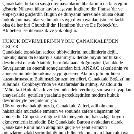
Çanakkale, hukuka saygı duymayanların itibarlarının da biteceğini
gösterir. Nihayet itibar kaybı yaşayan İngiltere’dir, Fransa’dır ve
emperyalist güçlerdir. Bugün de dünyanın neresinde olursa olsun
hukuk tanımayanlar ve hukuka saygı duymayanlar, isimleri farklı
olsa da her biri Churchill’dır, Hamilton’dur ve De Robeck’tir.
Akıbetleri ise itibarsızlık ve yok oluştur.
HUKUK DEVRİMLERİNİN YOLU ÇANAKKALE’DEN
GEÇER
Çanakkale toprakları sadece tıbbiyelilerin, muallimlerin değil,
hukukçuların da kanlarıyla sulanmıştır. İleride büyük bir hukuk
devrimcisi olacak Atatürk, bu müdafaada doğmuştur. Çanakkale
Savaşlarının en önemli sonuçlarından biri, ANZAC askerlerinin ve
annelerinin bile hukukuna saygı gösteren Atatürk gibi bir lideri
kazandırmasıdır. Bağımsızlığımızın temelleri, Çanakkale Boğazı’nın
sularında, Conkbayırı'nda ve Anafartalar'da atılmış, Anadolu‘da
“Müdafa-i Hukuk” adı verilen mücadele verilmiş, sonrası ise yapılan
anayasalarla, getirilen yasalarla gerçekleştirilen modern hukuk
devrimleriyle perçinlenmiştir.
106 yıl geriye baktığımızda, Çanakkale Zaferi, adil olmanın,
haksızlıkla mücadele etmenin ve sonunda zafere ulaşmanın bir
abidesidir. Cüppesine düğme ilikletmeyenlerin, haksızlığa boyun
eğmeyenlerin izindedir. Biz Çanakkale Barosu avukatları olarak
Çanakkale Ruhu’ndan aldığımız güçle ve şehitlerimizin
omuzlarımızdaki sorumluluğunun bilinciyle onlardan ilham almaya