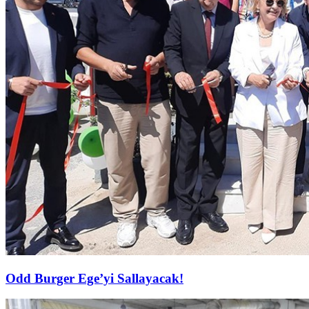
Odd Burger Ege’yi Sallayacak!