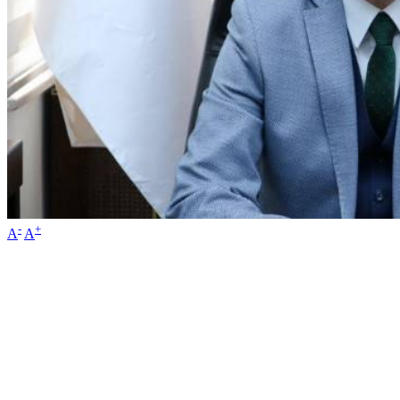
-
+
A
A