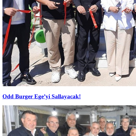
Odd Burger Ege’yi Sallayacak!