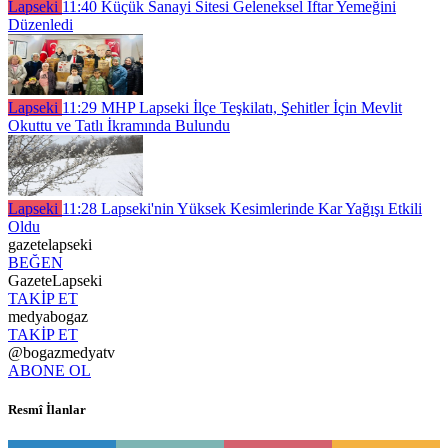
Lapseki
11:40
Küçük Sanayi Sitesi Geleneksel İftar Yemeğini
Düzenledi
Lapseki
11:29
MHP Lapseki İlçe Teşkilatı, Şehitler İçin Mevlit
Okuttu ve Tatlı İkramında Bulundu
Lapseki
11:28
Lapseki'nin Yüksek Kesimlerinde Kar Yağışı Etkili
Oldu
gazetelapseki
BEĞEN
GazeteLapseki
TAKİP ET
medyabogaz
TAKİP ET
@bogazmedyatv
ABONE OL
Resmî İlanlar