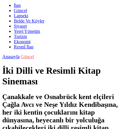
İlan
Güncel
Lapseki
Belde Ve Köyler
Siyaset
Yerel Yönetim
Turizm
Ekonomi
Resmî İlan
Anasayfa
Güncel
İki Dilli ve Resimli Kitap
Sineması
Çanakkale ve Osnabrück kent elçileri
Çağla Avcı ve Neşe Yıldız Kendibaşına,
her iki kentin çocuklarını kitap
dünyasına, heyecanlı bir yolculuğa
çıkabilecekleri iki dilli resimli kitap