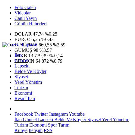
Foto Galeri
Videolar
Canlı Yayın
Günün Haberleri
DOLAR
47,74
%0,25
EURO
55,25
%0,43
G.ALTIN
6.660,55
%2,59
GÜMÜŞ
98
%3,57
İlan
IMKB
13.779,39
%-0,14
Güncel
BITCOIN
64.872
%0,79
Lapseki
Belde Ve Köyler
Siyaset
Yerel Yönetim
Turizm
Ekonomi
Resmî İlan
Facebook
Twitter
Instagram
Youtube
İlan
Güncel
Lapseki
Belde Ve Köyler
Siyaset
Yerel Yönetim
Turizm
Ekonomi
Spor
Tarım
Künye
İletişim
RSS