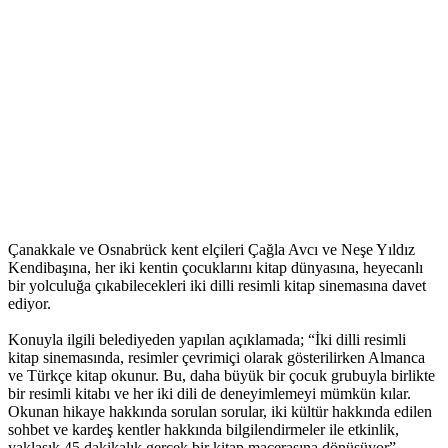
Çanakkale ve Osnabrück kent elçileri Çağla Avcı ve Neşe Yıldız
Kendibaşına, her iki kentin çocuklarını kitap dünyasına, heyecanlı
bir yolculuğa çıkabilecekleri iki dilli resimli kitap sinemasına davet
ediyor.
Konuyla ilgili belediyeden yapılan açıklamada; “İki dilli resimli
kitap sinemasında, resimler çevrimiçi olarak gösterilirken Almanca
ve Türkçe kitap okunur. Bu, daha büyük bir çocuk grubuyla birlikte
bir resimli kitabı ve her iki dili de deneyimlemeyi mümkün kılar.
Okunan hikaye hakkında sorulan sorular, iki kültür hakkında edilen
sohbet ve kardeş kentler hakkında bilgilendirmeler ile etkinlik,
yaklaşık 45 dakikalık gerçek bir kitap macerasına dönüşüyor”