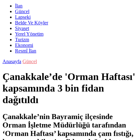
İlan
Güncel
Lapseki
Belde Ve Köyler
Siyaset
Yerel Yönetim
Turizm
Ekonomi
Resmî İlan
Anasayfa
Güncel
Çanakkale’de 'Orman Haftası'
kapsamında 3 bin fidan
dağıtıldı
Çanakkale’nin Bayramiç ilçesinde
Orman İşletme Müdürlüğü tarafından
‘Orman Haftası’ kapsamında çam fıstığı,