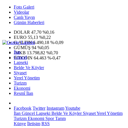
Foto Galeri
Videolar
Canlı Yayın
Günün Haberleri
DOLAR
47,70
%0,16
EURO
55,13
%0,22
G.ALTIN
6.490,18
%-0,09
GÜMÜŞ
94
%0,05
İlan
IMKB
13.798,82
%0,70
Güncel
BITCOIN
64.463
%-0,47
Lapseki
Belde Ve Köyler
Siyaset
Yerel Yönetim
Turizm
Ekonomi
Resmî İlan
Facebook
Twitter
Instagram
Youtube
İlan
Güncel
Lapseki
Belde Ve Köyler
Siyaset
Yerel Yönetim
Turizm
Ekonomi
Spor
Tarım
Künye
İletişim
RSS