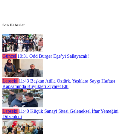
Son Haberler
Güncel
10:31
Odd Burger Ege’yi Sallayacak!
Lapseki
11:43
Başkan Atilla Öztürk, Yaşlılara Saygı Haftası
Kapsamında Büyükleri Ziyaret Etti
Lapseki
11:40
Küçük Sanayi Sitesi Geleneksel İftar Yemeğini
Düzenledi