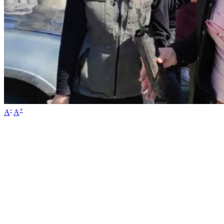
-
+
A
A