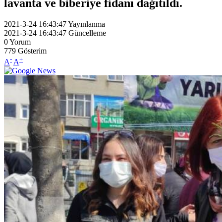
lavanta ve biberiye fidanı dağıtıldı.
2021-3-24 16:43:47
Yayınlanma
2021-3-24 16:43:47
Güncelleme
0
Yorum
779
Gösterim
-
+
A
A