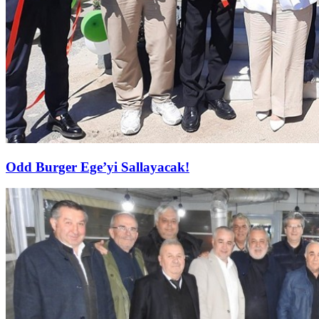
Odd Burger Ege’yi Sallayacak!