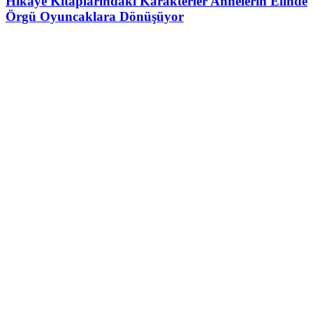
Hikâye Kitaplarındaki Karakterler Annelerin Elinde
Örgü Oyuncaklara Dönüşüyor