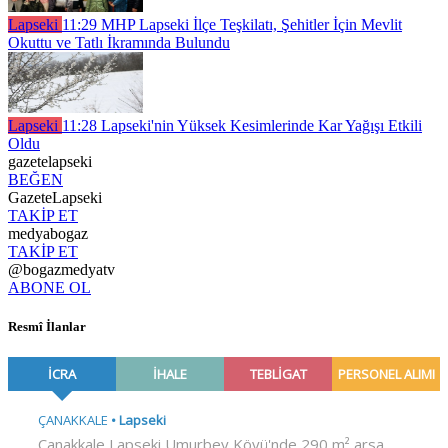
Lapseki
11:29
MHP Lapseki İlçe Teşkilatı, Şehitler İçin Mevlit
Okuttu ve Tatlı İkramında Bulundu
Lapseki
11:28
Lapseki'nin Yüksek Kesimlerinde Kar Yağışı Etkili
Oldu
gazetelapseki
BEĞEN
GazeteLapseki
TAKİP ET
medyabogaz
TAKİP ET
@bogazmedyatv
ABONE OL
Resmî İlanlar