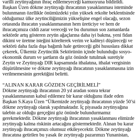
varilli zeytinyağının ihraç edilemeyeceği kamuoyuna bildirildi.
Başkan Üzen dökme zeytinyağı ihracatının yasaklanması isteminde
bulunmanın özellikle önümüzdeki yılın yüksek rekolte beklentisinde
olduğumuz ülke zeytinciliğimizin yükselişine engel olacağı, sezon
ortasında ihracatın yasaklanmasının hem üreticiye ve hem de
ihracatçımıza ciddi zarar vereceği ve bu durumun son zamanlarda
sektörde artış gösteren zeytin ağaçlarına daha iyi bakma, yeni fidan
dikimi ve üretme isteğini körelterek verim ve kaliteyi düşüreceği ve
sektörü daha fazla dışa bağımlı hale getireceği gibi hususlara dikkat
çekerek, Ülkemiz Zeytincilik Sektörünün içinde bulunduğu sosyo-
ekonomik durum ve şartların da göz önünde tutulmak suretiyle
Zeytin ve Zeytinyağı DIR kapsamında ithalatına, ithalat vergisinin
düşürülmesine ve dökme zeytinyağı ihracatının yasaklanmasına izin
verilmemesinin gerektiğini belirtti.
“ALINAN KARAR GÖZDEN GEÇİRİLMELİ”
Dökme zeytinyağı ihracatının 20 yıl aradan sonra tekrar
yasaklanmasının kabul edilemez bir karar olduğunu ifade eden
Başkan S.Kaya Üzen “Ülkemizde zeytinyağı ihracatının yüzde 50’si
dökme zeytinyağı olarak yapılmaktadır. İç piyasada zeytinyağına
talebin az olduğu gerçeğini göz önünde bulundurmamız
gerekmektedir. Dökme zeytinyağı ihracatının yasaklanması elimizde
zeytinyağı kalma riskinin artacağını göstermektedir. Alınan bu karar
zeytinyağı ihracatçımızı olumsuz etkileyecektir. Dökme zeytinyağı
ihracatına getirilen bu yasak ile zeytinyağı pazarımızı Yunanistan,