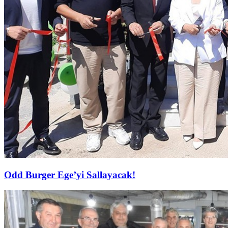
Odd Burger Ege’yi Sallayacak!