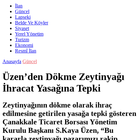
İlan
Güncel
Lapseki
Belde Ve Köyler
Siyaset
Yerel Yönetim
Turizm
Ekonomi
Resmî İlan
Anasayfa
Güncel
Üzen’den Dökme Zeytinyağı
İhracat Yasağına Tepki
Zeytinyağının dökme olarak ihraç
edilmesine getirilen yasağa tepki gösteren
Çanakkale Ticaret Borsası Yönetim
Kurulu Başkanı S.Kaya Üzen, “Bu
kararla zeytinyağı pazarımızı rakip