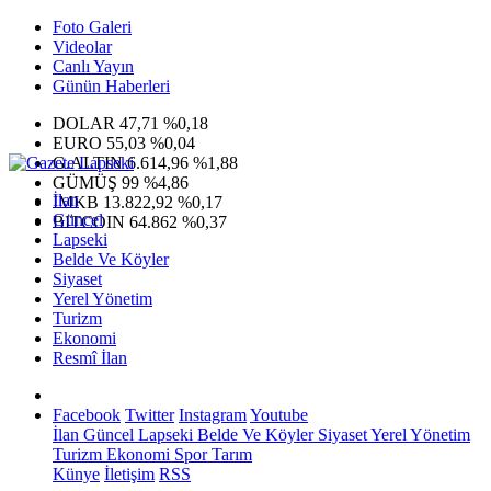
Foto Galeri
Videolar
Canlı Yayın
Günün Haberleri
DOLAR
47,71
%0,18
EURO
55,03
%0,04
G.ALTIN
6.614,96
%1,88
GÜMÜŞ
99
%4,86
İlan
IMKB
13.822,92
%0,17
Güncel
BITCOIN
64.862
%0,37
Lapseki
Belde Ve Köyler
Siyaset
Yerel Yönetim
Turizm
Ekonomi
Resmî İlan
Facebook
Twitter
Instagram
Youtube
İlan
Güncel
Lapseki
Belde Ve Köyler
Siyaset
Yerel Yönetim
Turizm
Ekonomi
Spor
Tarım
Künye
İletişim
RSS