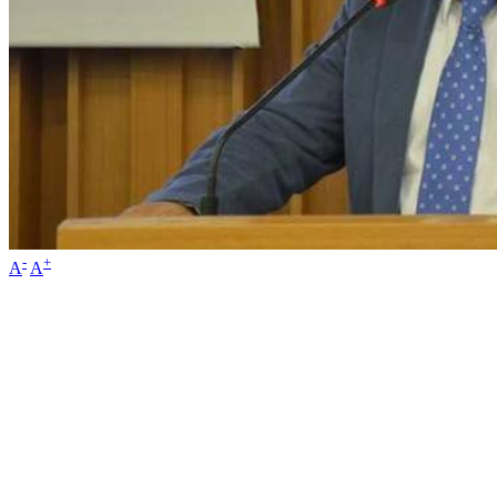
-
+
A
A