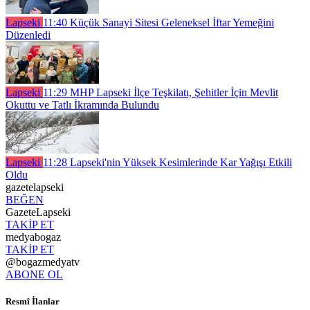
Lapseki
11:40
Küçük Sanayi Sitesi Geleneksel İftar Yemeğini
Düzenledi
Lapseki
11:29
MHP Lapseki İlçe Teşkilatı, Şehitler İçin Mevlit
Okuttu ve Tatlı İkramında Bulundu
Lapseki
11:28
Lapseki'nin Yüksek Kesimlerinde Kar Yağışı Etkili
Oldu
gazetelapseki
BEĞEN
GazeteLapseki
TAKİP ET
medyabogaz
TAKİP ET
@bogazmedyatv
ABONE OL
Resmî İlanlar