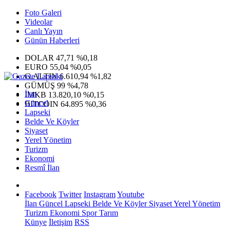
Foto Galeri
Videolar
Canlı Yayın
Günün Haberleri
DOLAR
47,71
%0,18
EURO
55,04
%0,05
G.ALTIN
6.610,94
%1,82
GÜMÜŞ
99
%4,78
İlan
IMKB
13.820,10
%0,15
Güncel
BITCOIN
64.895
%0,36
Lapseki
Belde Ve Köyler
Siyaset
Yerel Yönetim
Turizm
Ekonomi
Resmî İlan
Facebook
Twitter
Instagram
Youtube
İlan
Güncel
Lapseki
Belde Ve Köyler
Siyaset
Yerel Yönetim
Turizm
Ekonomi
Spor
Tarım
Künye
İletişim
RSS