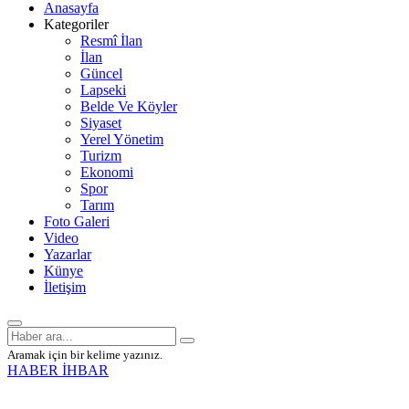
Anasayfa
Kategoriler
Resmî İlan
İlan
Güncel
Lapseki
Belde Ve Köyler
Siyaset
Yerel Yönetim
Turizm
Ekonomi
Spor
Tarım
Foto Galeri
Video
Yazarlar
Künye
İletişim
Aramak için bir kelime yazınız.
HABER İHBAR