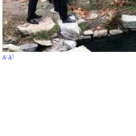
-
+
A
A