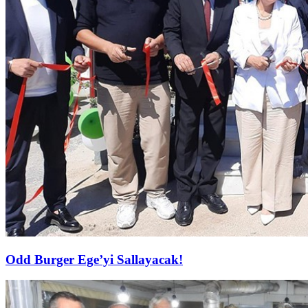
Odd Burger Ege’yi Sallayacak!