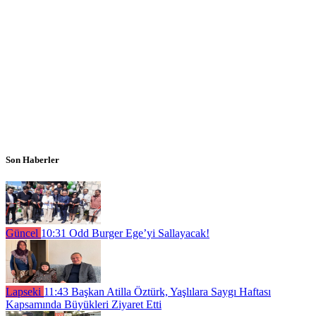
Son Haberler
Güncel
10:31
Odd Burger Ege’yi Sallayacak!
Lapseki
11:43
Başkan Atilla Öztürk, Yaşlılara Saygı Haftası
Kapsamında Büyükleri Ziyaret Etti