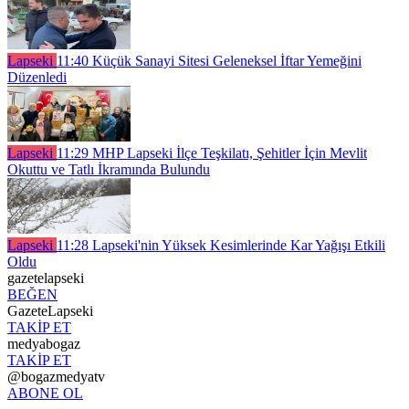
Lapseki
11:40
Küçük Sanayi Sitesi Geleneksel İftar Yemeğini
Düzenledi
Lapseki
11:29
MHP Lapseki İlçe Teşkilatı, Şehitler İçin Mevlit
Okuttu ve Tatlı İkramında Bulundu
Lapseki
11:28
Lapseki'nin Yüksek Kesimlerinde Kar Yağışı Etkili
Oldu
gazetelapseki
BEĞEN
GazeteLapseki
TAKİP ET
medyabogaz
TAKİP ET
@bogazmedyatv
ABONE OL