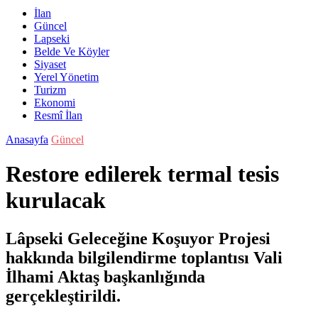
İlan
Güncel
Lapseki
Belde Ve Köyler
Siyaset
Yerel Yönetim
Turizm
Ekonomi
Resmî İlan
Anasayfa
Güncel
Restore edilerek termal tesis
kurulacak
Lâpseki Geleceğine Koşuyor Projesi
hakkında bilgilendirme toplantısı Vali
İlhami Aktaş başkanlığında
gerçekleştirildi.