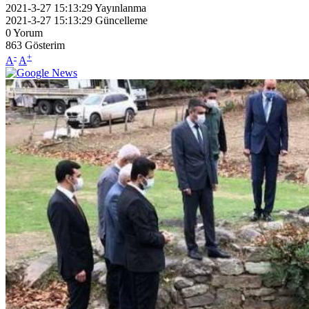
2021-3-27 15:13:29
Yayınlanma
2021-3-27 15:13:29
Güncelleme
0
Yorum
863
Gösterim
-
+
A
A