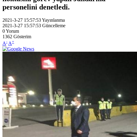
personelini denetledi.
2021-3-27 15:57:53
Yayınlanma
2021-3-27 15:57:53
Güncelleme
0
Yorum
1362
Gösterim
-
+
A
A