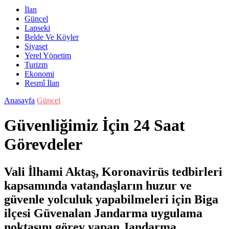
İlan
Güncel
Lapseki
Belde Ve Köyler
Siyaset
Yerel Yönetim
Turizm
Ekonomi
Resmî İlan
Anasayfa
Güncel
Güvenliğimiz İçin 24 Saat
Görevdeler
Vali İlhami Aktaş, Koronavirüs tedbirleri
kapsamında vatandaşların huzur ve
güvenle yolculuk yapabilmeleri için Biga
ilçesi Güvenalan Jandarma uygulama
noktasını görev yapan Jandarma