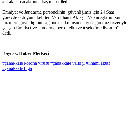
alarak çalışmalarında başarılar diledi.
Emniyet ve Jandarma personelinin, güvenliğimiz için 24 Saat
görevde olduğunu belirten Vali İlhami Aktaş, “Vatandaşlarımızın
huzur ve güvenliğinin sağlanması konusunda gece gündüz özveriyle
çalışan Emniyet ve Jandarma personelimize teşekkür ediyorum“
dedi.
Kaynak:
Haber Merkezi
#çanakkale korona virüsü
#çanakkale valiliği
#ilhami aktaş
#çanakkale biga