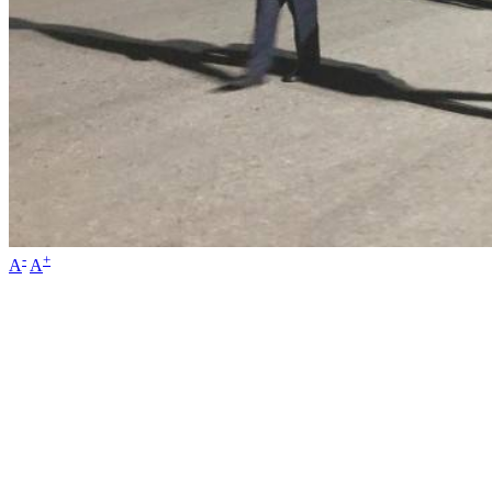
-
+
A
A