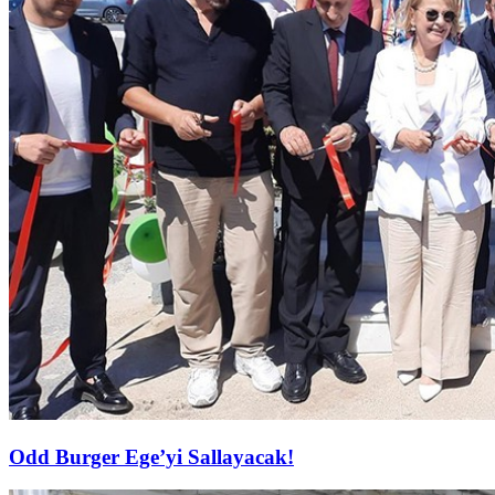
Odd Burger Ege’yi Sallayacak!