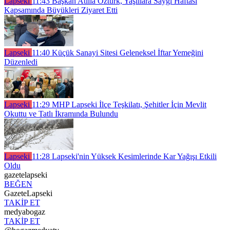
Lapseki
11:43
Başkan Atilla Öztürk, Yaşlılara Saygı Haftası
Kapsamında Büyükleri Ziyaret Etti
Lapseki
11:40
Küçük Sanayi Sitesi Geleneksel İftar Yemeğini
Düzenledi
Lapseki
11:29
MHP Lapseki İlçe Teşkilatı, Şehitler İçin Mevlit
Okuttu ve Tatlı İkramında Bulundu
Lapseki
11:28
Lapseki'nin Yüksek Kesimlerinde Kar Yağışı Etkili
Oldu
gazetelapseki
BEĞEN
GazeteLapseki
TAKİP ET
medyabogaz
TAKİP ET