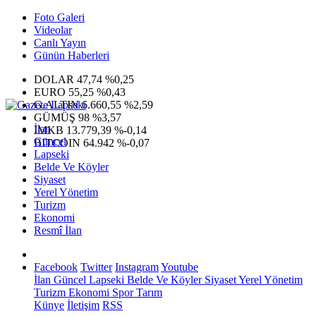
Foto Galeri
Videolar
Canlı Yayın
Günün Haberleri
DOLAR
47,74
%0,25
EURO
55,25
%0,43
G.ALTIN
6.660,55
%2,59
GÜMÜŞ
98
%3,57
İlan
IMKB
13.779,39
%-0,14
Güncel
BITCOIN
64.942
%-0,07
Lapseki
Belde Ve Köyler
Siyaset
Yerel Yönetim
Turizm
Ekonomi
Resmî İlan
Facebook
Twitter
Instagram
Youtube
İlan
Güncel
Lapseki
Belde Ve Köyler
Siyaset
Yerel Yönetim
Turizm
Ekonomi
Spor
Tarım
Künye
İletişim
RSS