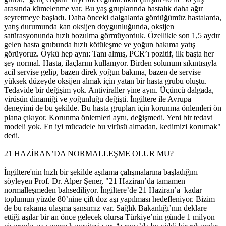
arasında kümelenme var. Bu yaş gruplarında hastalık daha ağır
seyretmeye başladı. Daha önceki dalgalarda gördüğümüz hastalarda,
yatış durumunda kan oksijen doygunluğunda, oksijen
satürasyonunda hızlı bozulma görmüyorduk. Özellikle son 1,5 aydır
gelen hasta grubunda hızlı kötüleşme ve yoğun bakıma yatış
görüyoruz. Öykü hep aynı: Tanı almış, PCR’ı pozitif, ilk başta her
şey normal. Hasta, ilaçlarını kullanıyor. Birden solunum sıkıntısıyla
acil servise gelip, bazen direk yoğun bakıma, bazen de servise
yüksek düzeyde oksijen almak için yatan bir hasta grubu oluştu.
Tedavide bir değişim yok. Antiviraller yine aynı. Üçüncü dalgada,
virüsün dinamiği ve yoğunluğu değişti. İngiltere ile Avrupa
deneyimi de bu şekilde. Bu hasta grupları için korunma önlemleri ön
plana çıkıyor. Korunma önlemleri aynı, değişmedi. Yeni bir tedavi
modeli yok. En iyi mücadele bu virüsü almadan, kedimizi korumak"
dedi.
21 HAZİRAN’DA NORMALLEŞME OLUR MU?
İngiltere'nin hızlı bir şekilde aşılama çalışmalarına başladığını
söyleyen Prof. Dr. Alper Şener, "21 Haziran’da tamamen
normalleşmeden bahsediliyor. İngiltere’de 21 Haziran’a kadar
toplumun yüzde 80’nine çift doz aşı yapılması hedefleniyor. Bizim
de bu rakama ulaşma şansımız var. Sağlık Bakanlığı’nın deklare
ettiği aşılar bir an önce gelecek olursa Türkiye’nin günde 1 milyon