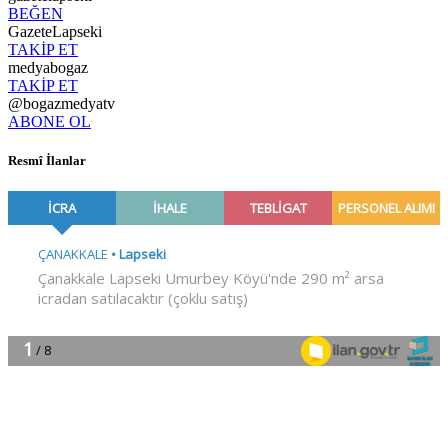
BEĞEN
GazeteLapseki
TAKİP ET
medyabogaz
TAKİP ET
@bogazmedyatv
ABONE OL
Resmî İlanlar