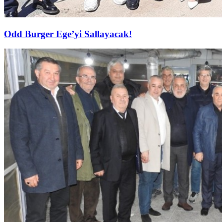
Odd Burger Ege’yi Sallayacak!