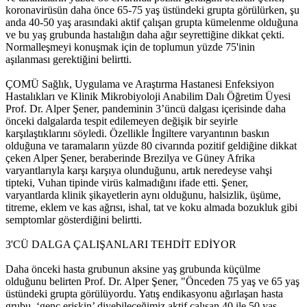
koronavirüsün daha önce 65-75 yaş üstündeki grupta görülürken, şu
anda 40-50 yaş arasındaki aktif çalışan grupta kümelenme olduğuna
ve bu yaş grubunda hastalığın daha ağır seyrettiğine dikkat çekti.
Normalleşmeyi konuşmak için de toplumun yüzde 75'inin
aşılanması gerektiğini belirtti.
ÇOMÜ Sağlık, Uygulama ve Araştırma Hastanesi Enfeksiyon
Hastalıkları ve Klinik Mikrobiyoloji Anabilim Dalı Öğretim Üyesi
Prof. Dr. Alper Şener, pandeminin 3’üncü dalgası içerisinde daha
önceki dalgalarda tespit edilemeyen değişik bir seyirle
karşılaştıklarını söyledi. Özellikle İngiltere varyantının baskın
olduğuna ve taramaların yüzde 80 civarında pozitif geldiğine dikkat
çeken Alper Şener, beraberinde Brezilya ve Güney Afrika
varyantlarıyla karşı karşıya olunduğunu, artık neredeyse vahşi
tipteki, Vuhan tipinde virüs kalmadığını ifade etti. Şener,
varyantlarda klinik şikayetlerin aynı olduğunu, halsizlik, üşüme,
titreme, eklem ve kas ağrısı, ishal, tat ve koku almada bozukluk gibi
semptomlar gösterdiğini belirtti.
3'CÜ DALGA ÇALIŞANLARI TEHDİT EDİYOR
Daha önceki hasta grubunun aksine yaş grubunda küçülme
olduğunu belirten Prof. Dr. Alper Şener, "Önceden 75 yaş ve 65 yaş
üstündeki grupta görülüyordu. Yatış endikasyonu ağırlaşan hasta
grubu, ‘genç erişkin’ diyebileceğimiz aktif çalışan 40 ile 50 yaş