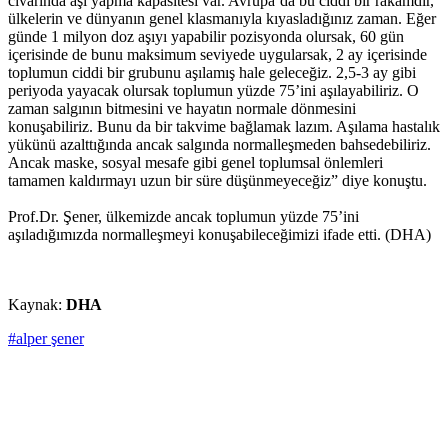
civarında aşı yapma kapasitesi var. Avrupa’da bu ciddi bir rakamdır,
ülkelerin ve dünyanın genel klasmanıyla kıyasladığınız zaman. Eğer
günde 1 milyon doz aşıyı yapabilir pozisyonda olursak, 60 gün
içerisinde de bunu maksimum seviyede uygularsak, 2 ay içerisinde
toplumun ciddi bir grubunu aşılamış hale geleceğiz. 2,5-3 ay gibi
periyoda yayacak olursak toplumun yüzde 75’ini aşılayabiliriz. O
zaman salgının bitmesini ve hayatın normale dönmesini
konuşabiliriz. Bunu da bir takvime bağlamak lazım. Aşılama hastalık
yükünü azalttığında ancak salgında normalleşmeden bahsedebiliriz.
Ancak maske, sosyal mesafe gibi genel toplumsal önlemleri
tamamen kaldırmayı uzun bir süre düşünmeyeceğiz” diye konuştu.
Prof.Dr. Şener, ülkemizde ancak toplumun yüzde 75’ini
aşıladığımızda normalleşmeyi konuşabileceğimizi ifade etti. (DHA)
Kaynak:
DHA
#alper şener