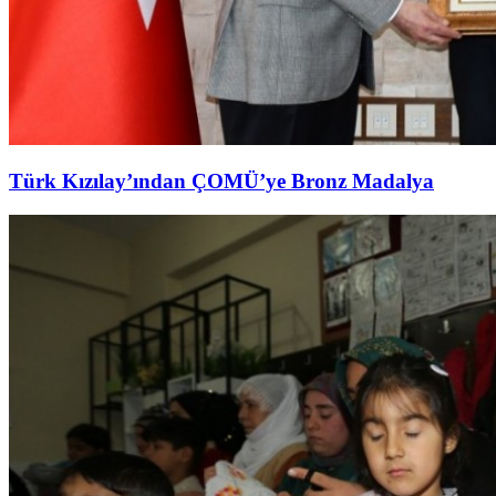
Türk Kızılay’ından ÇOMÜ’ye Bronz Madalya