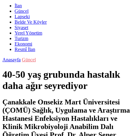
İlan
Güncel
Lapseki
Belde Ve Köyler
Siyaset
Yerel Yönetim
Turizm
Ekonomi
Resmî İlan
Anasayfa
Güncel
40-50 yaş grubunda hastalık
daha ağır seyrediyor
Çanakkale Onsekiz Mart Üniversitesi
(ÇOMÜ) Sağlık, Uygulama ve Araştırma
Hastanesi Enfeksiyon Hastalıkları ve
Klinik Mikrobiyoloji Anabilim Dalı
Öğretim Üyesi Prof. Dr. Alper Şener,