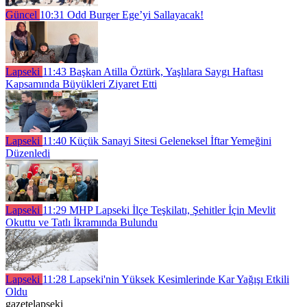
Güncel
10:31
Odd Burger Ege’yi Sallayacak!
Lapseki
11:43
Başkan Atilla Öztürk, Yaşlılara Saygı Haftası
Kapsamında Büyükleri Ziyaret Etti
Lapseki
11:40
Küçük Sanayi Sitesi Geleneksel İftar Yemeğini
Düzenledi
Lapseki
11:29
MHP Lapseki İlçe Teşkilatı, Şehitler İçin Mevlit
Okuttu ve Tatlı İkramında Bulundu
Lapseki
11:28
Lapseki'nin Yüksek Kesimlerinde Kar Yağışı Etkili
Oldu
gazetelapseki