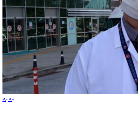
-
+
A
A