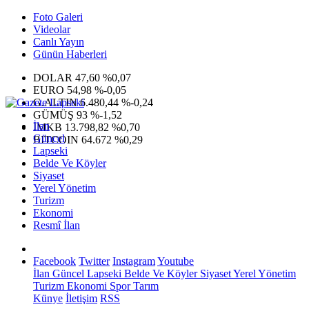
Foto Galeri
Videolar
Canlı Yayın
Günün Haberleri
DOLAR
47,60
%0,07
EURO
54,98
%-0,05
G.ALTIN
6.480,44
%-0,24
GÜMÜŞ
93
%-1,52
İlan
IMKB
13.798,82
%0,70
Güncel
BITCOIN
64.672
%0,29
Lapseki
Belde Ve Köyler
Siyaset
Yerel Yönetim
Turizm
Ekonomi
Resmî İlan
Facebook
Twitter
Instagram
Youtube
İlan
Güncel
Lapseki
Belde Ve Köyler
Siyaset
Yerel Yönetim
Turizm
Ekonomi
Spor
Tarım
Künye
İletişim
RSS