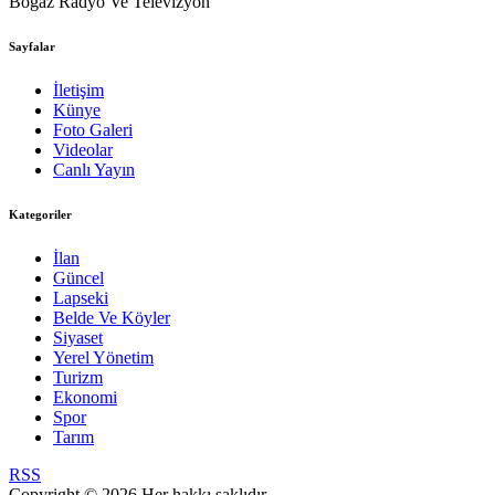
Boğaz Radyo Ve Televizyon
Sayfalar
İletişim
Künye
Foto Galeri
Videolar
Canlı Yayın
Kategoriler
İlan
Güncel
Lapseki
Belde Ve Köyler
Siyaset
Yerel Yönetim
Turizm
Ekonomi
Spor
Tarım
RSS
Copyright © 2026 Her hakkı saklıdır.