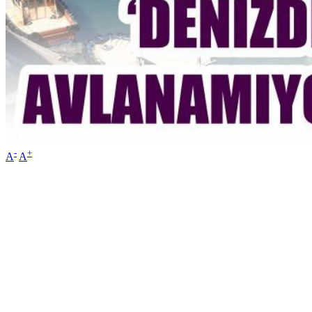
-
+
A
A