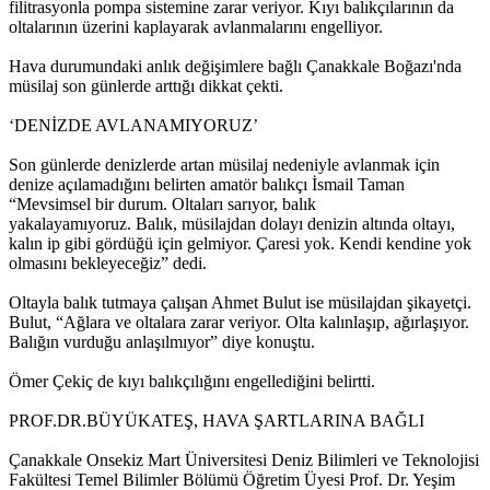
filitrasyonla pompa sistemine zarar veriyor. Kıyı balıkçılarının da
oltalarının üzerini kaplayarak avlanmalarını engelliyor.
Hava durumundaki anlık değişimlere bağlı Çanakkale Boğazı'nda
müsilaj son günlerde arttığı dikkat çekti.
‘DENİZDE AVLANAMIYORUZ’
Son günlerde denizlerde artan müsilaj nedeniyle avlanmak için
denize açılamadığını belirten amatör balıkçı İsmail Taman
“Mevsimsel bir durum. Oltaları sarıyor, balık
yakalayamıyoruz. Balık, müsilajdan dolayı denizin altında oltayı,
kalın ip gibi gördüğü için gelmiyor. Çaresi yok. Kendi kendine yok
olmasını bekleyeceğiz” dedi.
Oltayla balık tutmaya çalışan Ahmet Bulut ise müsilajdan şikayetçi.
Bulut, “Ağlara ve oltalara zarar veriyor. Olta kalınlaşıp, ağırlaşıyor.
Balığın vurduğu anlaşılmıyor” diye konuştu.
Ömer Çekiç de kıyı balıkçılığını engellediğini belirtti.
PROF.DR.BÜYÜKATEŞ, HAVA ŞARTLARINA BAĞLI
Çanakkale Onsekiz Mart Üniversitesi Deniz Bilimleri ve Teknolojisi
Fakültesi Temel Bilimler Bölümü Öğretim Üyesi Prof. Dr. Yeşim