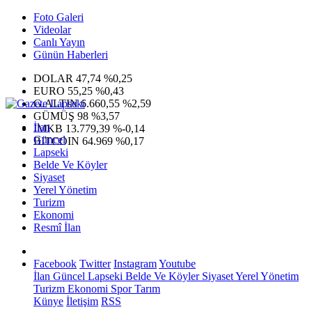
Foto Galeri
Videolar
Canlı Yayın
Günün Haberleri
DOLAR
47,74
%0,25
EURO
55,25
%0,43
G.ALTIN
6.660,55
%2,59
GÜMÜŞ
98
%3,57
İlan
IMKB
13.779,39
%-0,14
Güncel
BITCOIN
64.969
%0,17
Lapseki
Belde Ve Köyler
Siyaset
Yerel Yönetim
Turizm
Ekonomi
Resmî İlan
Facebook
Twitter
Instagram
Youtube
İlan
Güncel
Lapseki
Belde Ve Köyler
Siyaset
Yerel Yönetim
Turizm
Ekonomi
Spor
Tarım
Künye
İletişim
RSS