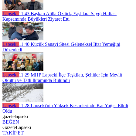
Lapseki
11:43
Başkan Atilla Öztürk, Yaşlılara Saygı Haftası
Kapsamında Büyükleri Ziyaret Etti
Lapseki
11:40
Küçük Sanayi Sitesi Geleneksel İftar Yemeğini
Düzenledi
Lapseki
11:29
MHP Lapseki İlçe Teşkilatı, Şehitler İçin Mevlit
Okuttu ve Tatlı İkramında Bulundu
Lapseki
11:28
Lapseki'nin Yüksek Kesimlerinde Kar Yağışı Etkili
Oldu
gazetelapseki
BEĞEN
GazeteLapseki
TAKİP ET