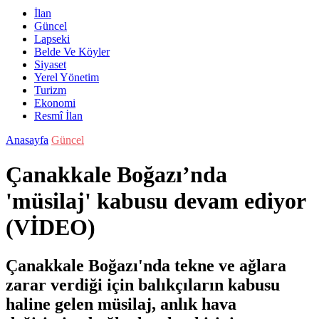
İlan
Güncel
Lapseki
Belde Ve Köyler
Siyaset
Yerel Yönetim
Turizm
Ekonomi
Resmî İlan
Anasayfa
Güncel
Çanakkale Boğazı’nda
'müsilaj' kabusu devam ediyor
(VİDEO)
Çanakkale Boğazı'nda tekne ve ağlara
zarar verdiği için balıkçıların kabusu
haline gelen müsilaj, anlık hava