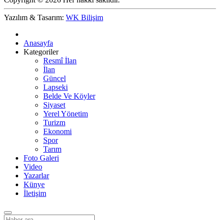
Yazılım & Tasarım:
WK Bilişim
Anasayfa
Kategoriler
Resmî İlan
İlan
Güncel
Lapseki
Belde Ve Köyler
Siyaset
Yerel Yönetim
Turizm
Ekonomi
Spor
Tarım
Foto Galeri
Video
Yazarlar
Künye
İletişim