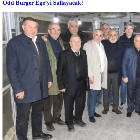
Odd Burger Ege’yi Sallayacak!