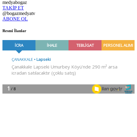
medyabogaz
TAKİP ET
@bogazmedyatv
ABONE OL
Resmî İlanlar