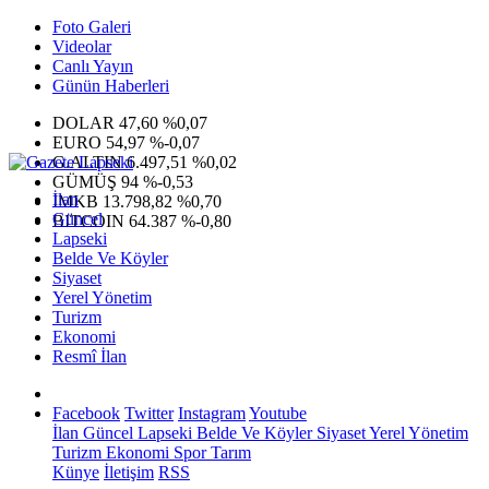
Foto Galeri
Videolar
Canlı Yayın
Günün Haberleri
DOLAR
47,60
%0,07
EURO
54,97
%-0,07
G.ALTIN
6.497,51
%0,02
GÜMÜŞ
94
%-0,53
İlan
IMKB
13.798,82
%0,70
Güncel
BITCOIN
64.387
%-0,80
Lapseki
Belde Ve Köyler
Siyaset
Yerel Yönetim
Turizm
Ekonomi
Resmî İlan
Facebook
Twitter
Instagram
Youtube
İlan
Güncel
Lapseki
Belde Ve Köyler
Siyaset
Yerel Yönetim
Turizm
Ekonomi
Spor
Tarım
Künye
İletişim
RSS