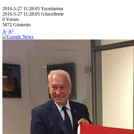
2016-5-27 11:28:05
Yayınlanma
2016-5-27 11:28:05
Güncelleme
0
Yorum
5872
Gösterim
-
+
A
A