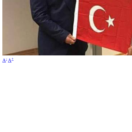
-
+
A
A