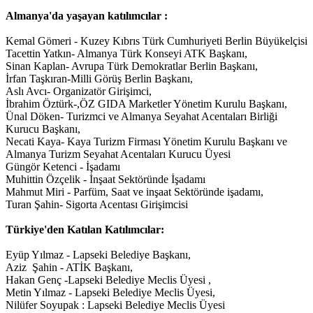
Almanya'da yaşayan katılımcılar :
Kemal Gömeri - Kuzey Kıbrıs Türk Cumhuriyeti Berlin Büyükelçisi
Tacettin Yatkın- Almanya Türk Konseyi ATK Başkanı,
Sinan Kaplan- Avrupa Türk Demokratlar Berlin Başkanı,
İrfan Taşkıran-Milli Görüş Berlin Başkanı,
Aslı Avcı- Organizatör Girişimci,
İbrahim Öztürk-,ÖZ GIDA Marketler Yönetim Kurulu Başkanı,
Ünal Döken- Turizmci ve Almanya Seyahat Acentaları Birliği
Kurucu Başkanı,
Necati Kaya- Kaya Turizm Firması Yönetim Kurulu Başkanı ve
Almanya Turizm Seyahat Acentaları Kurucu Üyesi
Güngör Ketenci - İşadamı
Muhittin Özçelik - İnşaat Sektöründe İşadamı
Mahmut Miri - Parfüm, Saat ve inşaat Sektöründe işadamı,
Turan Şahin- Sigorta Acentası Girişimcisi
Türkiye'den Katılan Katılımcılar:
Eyüp Yılmaz - Lapseki Belediye Başkanı,
Aziz Şahin - ATİK Başkanı,
Hakan Genç -Lapseki Belediye Meclis Üyesi ,
Metin Yılmaz - Lapseki Belediye Meclis Üyesi,
Nilüfer Soyupak : Lapseki Belediye Meclis Üyesi