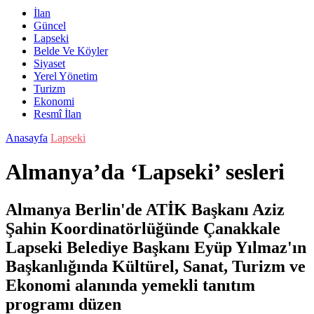
İlan
Güncel
Lapseki
Belde Ve Köyler
Siyaset
Yerel Yönetim
Turizm
Ekonomi
Resmî İlan
Anasayfa
Lapseki
Almanya’da ‘Lapseki’ sesleri
Almanya Berlin'de ATİK Başkanı Aziz
Şahin Koordinatörlüğünde Çanakkale
Lapseki Belediye Başkanı Eyüp Yılmaz'ın
Başkanlığında Kültürel, Sanat, Turizm ve
Ekonomi alanında yemekli tanıtım
programı düzen