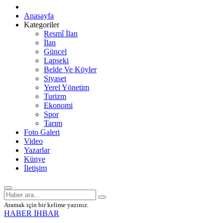
Anasayfa
Kategoriler
Resmî İlan
İlan
Güncel
Lapseki
Belde Ve Köyler
Siyaset
Yerel Yönetim
Turizm
Ekonomi
Spor
Tarım
Foto Galeri
Video
Yazarlar
Künye
İletişim
Aramak için bir kelime yazınız.
HABER İHBAR