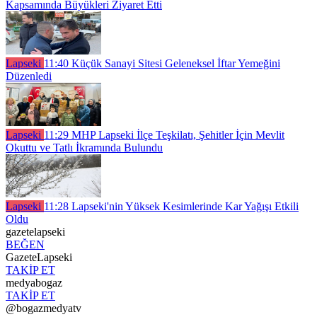
Kapsamında Büyükleri Ziyaret Etti
Lapseki
11:40
Küçük Sanayi Sitesi Geleneksel İftar Yemeğini
Düzenledi
Lapseki
11:29
MHP Lapseki İlçe Teşkilatı, Şehitler İçin Mevlit
Okuttu ve Tatlı İkramında Bulundu
Lapseki
11:28
Lapseki'nin Yüksek Kesimlerinde Kar Yağışı Etkili
Oldu
gazetelapseki
BEĞEN
GazeteLapseki
TAKİP ET
medyabogaz
TAKİP ET
@bogazmedyatv