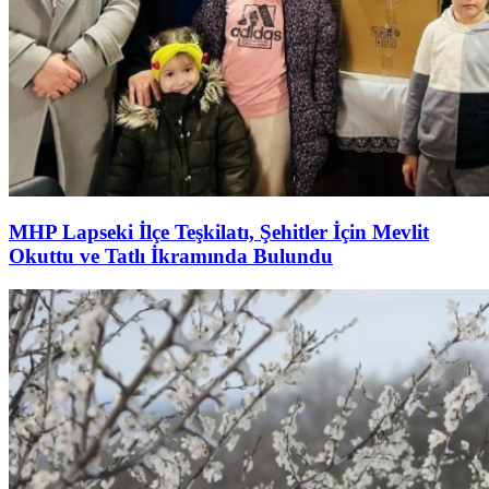
MHP Lapseki İlçe Teşkilatı, Şehitler İçin Mevlit
Okuttu ve Tatlı İkramında Bulundu